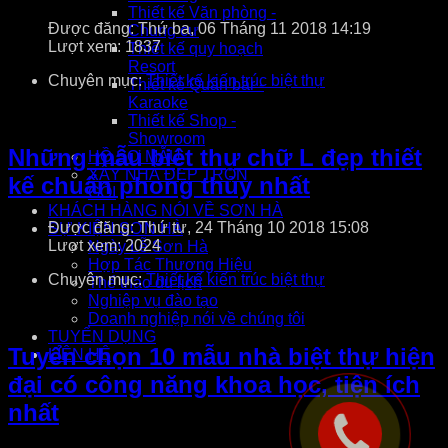
Thiết kế Văn phòng -
Được đăng: Thứ ba, 06 Tháng 11 2018 14:19
Chung cư
Lượt xem: 1837
Thiết kế quy hoạch
Resort
Chuyên mục:
Thiết kế kiến trúc biệt thự
Thiết kế Quán bar -
Karaoke
Thiết kế Shop -
Showroom
Những mẫu biệt thự chữ L đẹp thiết
HỒ SƠ MẪU
XÂY NHÀ ĐẸP TRỌN
kế chuẩn phong thủy nhất
GÓI
KHÁCH HÀNG NÓI VỀ SƠN HÀ
Được đăng: Thứ tư, 24 Tháng 10 2018 15:08
SỰ KIỆN SƠN HÀ
Lượt xem: 2024
Ngày Lễ Sơn Hà
Hợp Tác Thương Hiệu
Chuyên mục:
Thiết kế kiến trúc biệt thự
Thể thao du lịch
Nghiệp vụ đào tạo
Doanh nghiệp nói về chúng tôi
TUYỂN DỤNG
Tuyển chọn 10 mẫu nhà biệt thự hiện
LIÊN HỆ
đại có công năng khoa học, tiện ích
nhất