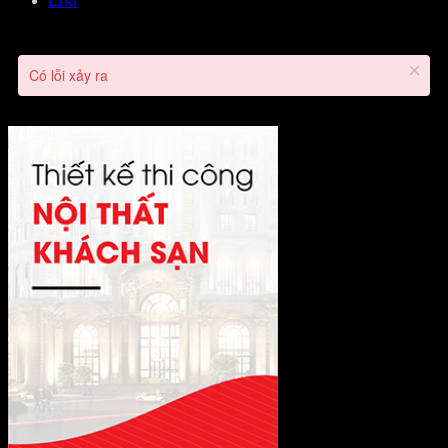
End
Có lỗi xảy ra