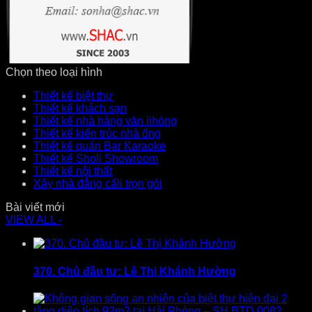
Chọn theo loại hình
Thiết kế biệt thự
Thiết kế khách sạn
Thiết kế nhà hàng văn lihòng
Thiết kế kiến trúc nhà ống
Thiết kế quán Bar Karaoke
Thiết kế Sholi Showroom
Thiết kế nội thất
Xây nhà đẳng cấli trọn gói
Bài viết mới
VIEW ALL -
370. Chủ đầu tư: Lê Thị Khánh Hường