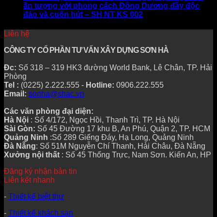
ấn tượng với phong cách Đông Dương đầy độc
đáo và cuốn hút – SH NT KS 002
Liên hệ
CÔNG TY CỔ PHẦN TƯ VẤN XÂY DỰNG SƠN HÀ
Đc:
Số 318 – 319 HK3 đường World Bank, Lê Chân, TP. Hải
Phòng
Tel :
(0225) 2.222.555 -
Hotline:
0906.222.555
Email:
sonha@shac.vn
Các văn phòng đại diện:
Hà Nội
: Số 4/172, Ngọc Hồi, Thanh Trì, TP. Hà Nội
Sài Gòn:
Số 45 Đường 17 khu B, An Phú, Quận 2, TP. HCM
Quảng Ninh
:Số 289 Giếng Đáy, Hạ Long, Quảng Ninh
Đà Nẵng
: Số 51M Nguyễn Chí Thanh, Hải Châu, Đà Nẵng
Xưởng nội thất
: Số 45 Thống Trực, Nam Sơn. Kiến An, HP
Đăng ký nhận bản tin
Liên kết nhanh
-
Thiết kế biệt thự
-
Thiết kế khách sạn