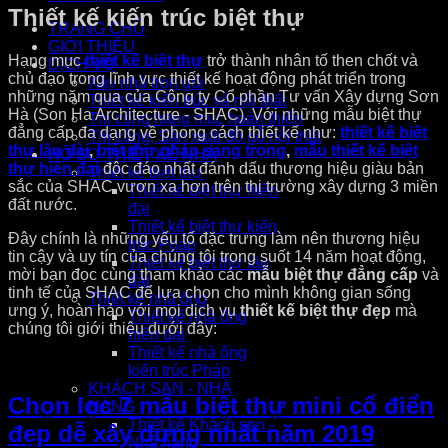
Thiết kế kiến trúc biệt thự
TRANG CHỦ
GIỚI THIỆU
Hạng mục
thiết kế biệt thự
trở thành nhân tố then chốt và
DỊCH VỤ
chủ đạo trong lĩnh vực thiết kế hoạt động phát triển trong
Xây nhà trọn gói
những năm qua của Công ty Cổ phần Tư vấn Xây dựng Sơn
Thiết kế kiến trúc và nội thất
Hà (Son Ha Architecture - SHAC). Với những mẫu biệt thự
Thi công hạng mục hoàn thiện
đẳng cấp đa dạng về phong cách thiết kế như:
thiết kế biệt
Thi công, Sản xuất đồ gỗ nội thất
thự lâu đài
,
biệt thự pháp sang trọng
,
mẫu thiết kế biệt
HỒ SƠ THIẾT KẾ NHÀ
thự hiện đại
độc đáo nhất đánh dấu thương hiệu giàu bản
Thiết kế biệt thự
sắc của SHAC vươn xa hơn trên thị trường xây dựng 3 miền
Thiết kế biệt thự hiện
đất nước.
đại
Thiết kế biệt thự kiến
Đây chính là những yếu tố đặc trưng làm nên thương hiệu
trúc Pháp
tin cậy và uy tín của chúng tôi trong suốt 14 năm hoạt động,
Thiết kế biệt thự lâu
mời bạn đọc cùng tham khảo các
mẫu
biệt thự đẳng cấp
và
đài
tinh tế của SHAC để lựa chọn cho mình không gian sống
Thiết kế nhà ống
ưng ý, hoàn hảo với mọi dịch vụ
thiết kế biệt thự
đẹp
mà
Thiết kế nhà ống
chúng tôi giới thiệu dưới đây:
hiện đại
Thiết kế nhà ống
kiến trúc Pháp
KHÁCH SẠN - NHÀ
Chọn lọc 7 mẫu biệt thự mini cổ điển
HÀNG
Thiết kế Khách sạn -
đẹp dễ xây dựng nhất năm 2019
Nhà hàng