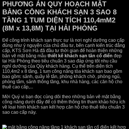
PHƯƠNG ÁN QUY HOẠCH MẶT
BẰNG CÔNG KHÁCH SẠN 3 SAO 8
TẦNG 1 TUM DIỆN TÍCH 110,4mM2
(8M x 13,8M) TẠI HẢI PHÒNG
Để công trình khách sạn thực sự là nơi nghỉ dưỡng cao cấp
đúng như ý nguyện của chủ đầu tư, bên cạnh kiến trúc đẳng
cấp, KTS Sơn Hà đã đầu tư thời gian để hoàn thiện những
bản vẽ mặt bằng mẫu
thiết kế khách sạn tân cổ điển
đẹp
tại Hải Phòng theo tiêu chuẩn 3 sao đáp ứng tốt nhu cầu
nghỉ dưỡng của Qúy khách hàng. Cụ thể trên diện tích
110,4m2 x 8 tầng, 1 tum công năng tòa khách sạn bao gồm
bao gồm: sảnh, quầy lễ tân, phòng khách chờ, phòng ngủ,
phòng tắm, sảnh thông tầng, khu nhà hàng, các căn hộ cho
thuê cao cấp,...
Mời Quý vị bạn đọc cùng dõi theo những bản vẽ mặt bằng
công năng dưới đây để có thêm thông tin tham khảo hữu ích
về loại hình khách sạn kết hợp căn hộ cho thuê tiêu chuẩn 3
sao cao cấp này.