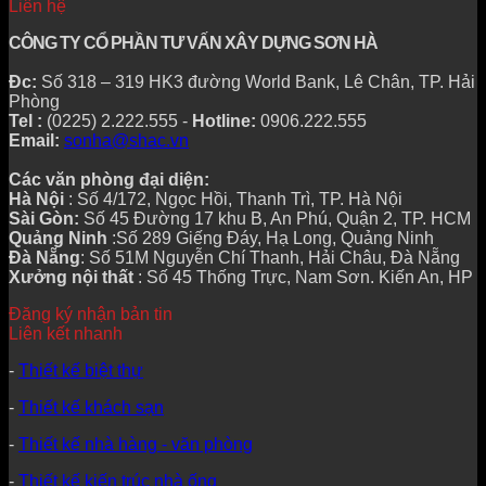
Liên hệ
CÔNG TY CỔ PHẦN TƯ VẤN XÂY DỰNG SƠN HÀ
Đc:
Số 318 – 319 HK3 đường World Bank, Lê Chân, TP. Hải
Phòng
Tel :
(0225) 2.222.555 -
Hotline:
0906.222.555
Email:
sonha@shac.vn
Các văn phòng đại diện:
Hà Nội
: Số 4/172, Ngọc Hồi, Thanh Trì, TP. Hà Nội
Sài Gòn:
Số 45 Đường 17 khu B, An Phú, Quận 2, TP. HCM
Quảng Ninh
:Số 289 Giếng Đáy, Hạ Long, Quảng Ninh
Đà Nẵng
: Số 51M Nguyễn Chí Thanh, Hải Châu, Đà Nẵng
Xưởng nội thất
: Số 45 Thống Trực, Nam Sơn. Kiến An, HP
Đăng ký nhận bản tin
Liên kết nhanh
-
Thiết kế biệt thự
-
Thiết kế khách sạn
-
Thiết kế nhà hàng - văn phòng
-
Thiết kế kiến trúc nhà ống