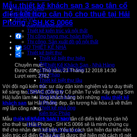
Mẫu thiết kế khách sạn 3 sao tân cổ
TRANG CHỦ
điển kết hợp căn hộ cho thuê tại Hải
GIỚI THIỆU
DỊCH VỤ
Phòng - SH KS 0066
Xây nhà trọn gói
Thiết kế kiến trúc và nội thất
Facebook
Thi công hạng mục hoàn thiện
Thi công, Sản xuất đồ gỗ nội thất
HỒ SƠ THIẾT KẾ NHÀ
Twitter
Thiết kế biệt thự
Share
Thiết kế biệt thự hiện
đại
Chuyên mục:
Thiết Kế Khách Sạn - Nhà Hàng
Thiết kế biệt thự kiến
Được đăng: Thứ sáu, 21 Tháng 12 2018 14:30
trúc Pháp
Lượt xem: 2762
Thiết kế biệt thự lâu
đài
Với đội ngũ kiến trúc sư dày dặn kinh nghiệm và tư duy thiết
Thiết kế nhà ống
kế sáng tạo, SHAC (Công ty Cổ phần Tư vấn Xây dựng Sơn
Thiết kế nhà ống
Hà) luôn làm hài lòng khách hàng bởi những
mẫu thiết kế
hiện đại
khách sạn
tại Hải Phòng đẹp, ấn tượng hài hòa cả về thẩm
Thiết kế nhà ống
mỹ lẫn công năng.
kiến trúc Pháp
Mẫu
thiết kế khách sạn 3 sao
tân cổ điển kết hợp căn hộ
KHÁCH SẠN - NHÀ
cho thuê tại Hải Phòng - SH KS 0066 sẽ là minh chứng cụ
HÀNG
thể cho nhận định kể trên. Yếu tố cách tân hiện đại trên nền
Thiết kế Khách sạn -
kiến trúc cổ điển Châu Âu đã được thể hiện một cách rõ nét
Nhà hàng