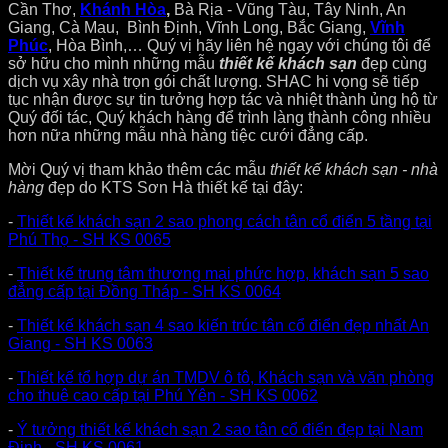
Cần Thơ,
Khánh Hòa
,
Bà Rịa - Vũng Tàu, Tây Ninh, An
Giang, Cà Mau, Bình Định, Vĩnh Long, Bắc Giang,
Vĩnh
Phúc
, Hòa Bình,… Quý vị hãy liên hệ ngay với chúng tôi để
sở hữu cho mình những mẫu
thiết kế khách sạn
đẹp cùng
dịch vụ xây nhà trọn gói chất lượng. SHAC hi vọng sẽ tiếp
tục nhận được sự tin tưởng hợp tác và nhiệt thành ủng hộ từ
Quý đối tác, Quý khách hàng để trình làng thành công nhiều
hơn nữa những mẫu nhà hàng tiệc cưới đẳng cấp.
Mời Quý vị tham khảo thêm các mẫu
thiết kế khách sạn - nhà
hàng
đẹp do KTS Sơn Hà thiết kế tại đây:
-
Thiết kế khách sạn 2 sao phong cách tân cổ điển 5 tầng tại
Phú Thọ - SH KS 0065
-
Thiết kế trung tâm thương mại phức hợp, khách sạn 5 sao
đẳng cấp tại Đồng Tháp - SH KS 0064
-
Thiết kế khách sạn 4 sao kiến trúc tân cổ điển đẹp nhất An
Giang - SH KS 0063
-
Thiết kế tổ hợp dự án TMDV ô tô, Khách sạn và văn phòng
cho thuê cao cấp tại Phú Yên - SH KS 0062
-
Ý tưởng thiết kế khách sạn 2 sao tân cổ điển đẹp tại Nam
Định - SH KS 0061