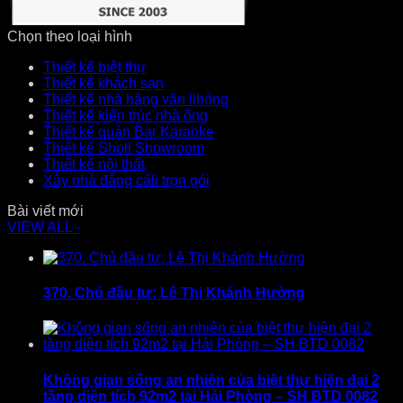
Chọn theo loại hình
Thiết kế biệt thự
Thiết kế khách sạn
Thiết kế nhà hàng văn lihòng
Thiết kế kiến trúc nhà ống
Thiết kế quán Bar Karaoke
Thiết kế Sholi Showroom
Thiết kế nội thất
Xây nhà đẳng cấli trọn gói
Bài viết mới
VIEW ALL -
370. Chủ đầu tư: Lê Thị Khánh Hường
Không gian sống an nhiên của biệt thự hiện đại 2
tầng diện tích 92m2 tại Hải Phòng – SH BTD 0082