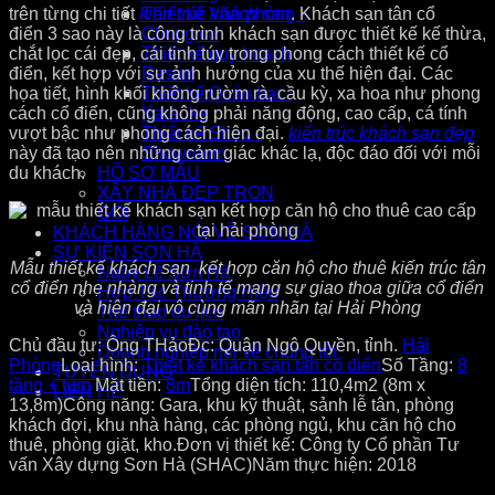
trên từng chi tiết
kiến trúc khách sạn
. Khách sạn tân cổ
Thiết kế Văn phòng -
điển
3 sao này là công trình khách sạn được thiết kế kế thừa,
Chung cư
chắt lọc cái đẹp, cái tinh túy trong phong cách thiết kế cổ
Thiết kế quy hoạch
điển, kết hợp với sự ảnh hưởng của xu thế hiện đại. Các
Resort
họa tiết, hình khối không rườm rà, cầu kỳ, xa hoa như phong
Thiết kế Quán bar -
cách cổ điển, cũng không phải năng động, cao cấp, cá tính
Karaoke
vượt bậc như phong cách hiện đại.
kiến trúc khách sạn đẹp
Thiết kế Shop -
này đã tạo nên những cảm giác khác lạ, độc đáo đối với mỗi
Showroom
du khách.
HỒ SƠ MẪU
XÂY NHÀ ĐẸP TRỌN
GÓI
KHÁCH HÀNG NÓI VỀ SƠN HÀ
SỰ KIỆN SƠN HÀ
Mẫu thiết kế khách sạn kết hợp căn hộ cho thuê kiến trúc tân
Ngày Lễ Sơn Hà
cổ điển nhẹ nhàng và tinh tế mang sự giao thoa giữa cổ điển
Hợp Tác Thương Hiệu
và hiện đại vô cùng mãn nhãn tại Hải Phòng
Thể thao du lịch
Nghiệp vụ đào tạo
Chủ đầu tư: Ông THảo
Đc: Quận Ngô Quyền, tỉnh.
Hải
Doanh nghiệp nói về chúng tôi
Phòng
Loại hình:
Thiết kế khách sạn tân cổ điển
Số Tầng:
8
TUYỂN DỤNG
tầng + tum
Mặt tiền:
8m
Tổng diện tích: 110,4m2 (8m x
LIÊN HỆ
13,8m)
Công năng: Gara, khu kỹ thuật, sảnh lễ tân, phòng
khách đợi, khu nhà hàng, các phòng ngủ, khu căn hộ cho
thuê, phòng giặt, kho.
Đơn vị thiết kế: Công ty Cổ phần Tư
vấn Xây dựng Sơn Hà (SHAC)
Năm thực hiện: 2018