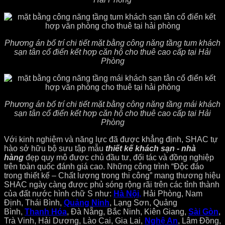
Phương án bố trí chi tiết mặt bằng công năng tầng tum khách
sạn tân cổ điển kết hợp căn hộ cho thuê cao cấp tại Hải
Phòng
Phương án bố trí chi tiết mặt bằng công năng tầng mái khách
sạn tân cổ điển kết hợp căn hộ cho thuê cao cấp tại Hải
Phòng
Với kinh nghiệm và năng lực đã được khẳng định, SHAC tự
hào sở hữu bộ sưu tập mẫu
thiết kế khách sạn - nhà
hàng
đẹp quy mô được chủ đầu tư, đối tác và đồng nghiệp
trên toàn quốc đánh giá cao. Những công trình “Độc đáo
trong thiết kế – Chất lượng trong thi công” mang thương hiệu
SHAC ngày càng được phủ sóng rộng rãi trên các tỉnh thành
của đất nước hình chữ S như:
Hà Nội
,
Hải Phòng, Nam
Định, Thái Bình,
Quảng Ninh
, Lạng Sơn, Quảng
Bình,
Thanh Hóa
, Đà Nẵng, Bắc Ninh, Kiên Giang,
Sài Gòn
,
Trà Vinh, Hải Dương, Lào Cai, Gia Lai,
Nghệ An
, Lâm Đồng,