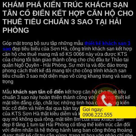
KHÁM PHÁ KIẾN TRÚC KHÁCH SẠN
TÂN CỔ ĐIỂN KẾT HỢP CĂN HỘ CHO
THUÊ TIÊU CHUẨN 3 SAO TẠI HẢI
PHÒNG
Góp mặt trong bộ sưu tập những mẫu
thiết kế khách sạn 3
sao
đẹp tiêu biểu của Sơn Hà, công trình khách sạn kết hợp
căn hộ cho thuê mang mã số KS 0066 này vừa được KTS
của chúng tôi bàn giao thành công cho chủ đầu tư Thảo tại
quận Ngô Quyền - Hải Phòng. Sự mới lạ và độc đáo trong
phong cách thiết kế đã mang tới cho công trình khách sạn
tiêu chuẩn 3 sao một diện mạo vô cùng khang trang và sang
trọng
Mẫu
khách sạn tân cổ điển
kết hợp căn hộ cho thuê tiêu
chuẩn 3 sao này hoàn thiện thành công với ý tưởng thiết kế
mặt tiền đẳng cấp, chắt lọc những tinh hoa của 2 dòng kiến
trúc cổ điển và hiện đại qua bàn tay tài hoa, khối óc sáng tạo
Gọi ngay:
của KTS Sơn Hà thật kiều diễm và kiêu sa. Trên khu đất có
0906.222.555
quy mô không quá rộng, mặt tiền 8m của
mẫu khách sạn
đẹp
8 tầng 1 tum tại Hải Phòng có tổng thể kiến trúc cân đối
với điểm nhấn là hệ thống hành lang ban công thông thoáng
được thiết kế cột trụ cân xứng, trang trí hoa văn phào chỉ nhẹ