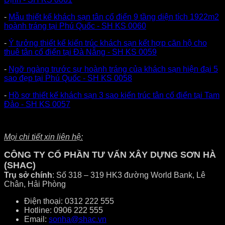
-
Mẫu thiết kế khách sạn tân cổ điển 9 tầng diện tích 1922m2
hoành tráng tại Phú Quốc - SH KS 0060
-
Ý tưởng thiết kế kiến trúc khách sạn kết hợp căn hộ cho
thuê tân cổ điển tại Đà Nẵng - SH KS 0059
-
Ngỡ ngàng trước sự hoành tráng của khách sạn hiện đại 5
sao đẹp tại Phú Quốc - SH KS 0058
-
Hồ sơ thiết kế khách sạn 3 sao kiến trúc tân cổ điển tại Tam
Đảo - SH KS 0057
Mọi chi tiết xin liên hệ:
CÔNG TY CỔ PHẦN TƯ VẤN XÂY DỰNG SƠN HÀ
(SHAC)
Trụ sở chính
: Số 318 – 319 HK3 đường World Bank, Lê
Chân, Hải Phòng
Điện thoại: 0312 222 555
Hotline: 0906 222 555
Email:
sonha@shac.vn