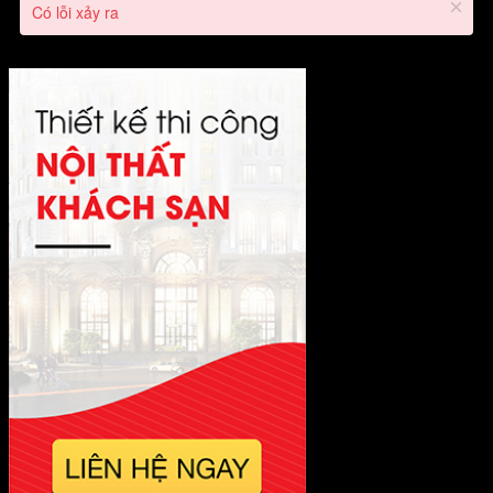
Có lỗi xảy ra