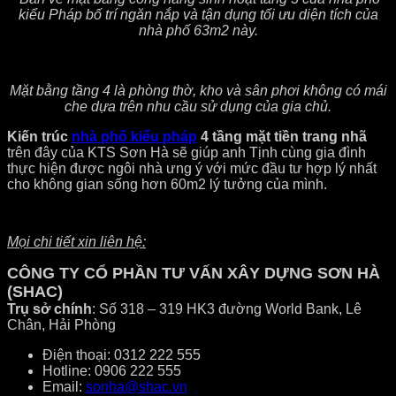
kiểu Pháp bố trí ngăn nắp và tận dụng tối ưu diện tích của
nhà phố 63m2 này.
Mặt bằng tầng 4 là phòng thờ, kho và sân phơi không có mái
che dựa trên nhu cầu sử dụng của gia chủ.
Kiến trúc
nhà phố kiểu pháp
4 tầng mặt tiền trang nhã
trên đây của KTS Sơn Hà sẽ giúp anh Tịnh cùng gia đình
thực hiện được ngôi nhà ưng ý với mức đầu tư hợp lý nhất
cho không gian sống hơn 60m2 lý tưởng của mình.
Mọi chi tiết xin liên hệ:
CÔNG TY CỔ PHẦN TƯ VẤN XÂY DỰNG SƠN HÀ
(SHAC)
Trụ sở chính
: Số 318 – 319 HK3 đường World Bank, Lê
Chân, Hải Phòng
Điện thoại: 0312 222 555
Hotline: 0906 222 555
Email:
sonha@shac.vn