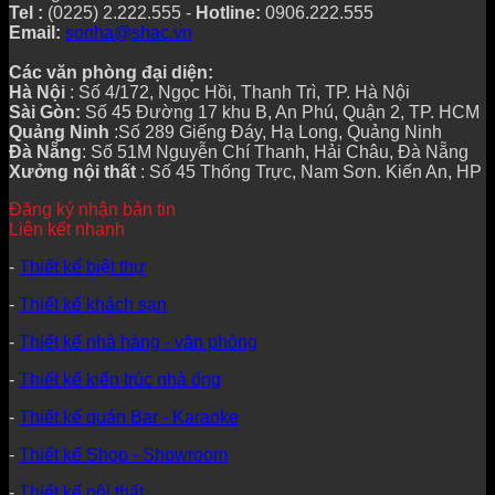
Tel :
(0225) 2.222.555 -
Hotline:
0906.222.555
Email:
sonha@shac.vn
Các văn phòng đại diện:
Hà Nội
: Số 4/172, Ngọc Hồi, Thanh Trì, TP. Hà Nội
Sài Gòn:
Số 45 Đường 17 khu B, An Phú, Quận 2, TP. HCM
Quảng Ninh
:Số 289 Giếng Đáy, Hạ Long, Quảng Ninh
Đà Nẵng
: Số 51M Nguyễn Chí Thanh, Hải Châu, Đà Nẵng
Xưởng nội thất
: Số 45 Thống Trực, Nam Sơn. Kiến An, HP
Đăng ký nhận bản tin
Liên kết nhanh
-
Thiết kế biệt thự
-
Thiết kế khách sạn
-
Thiết kế nhà hàng - văn phòng
-
Thiết kế kiến trúc nhà ống
-
Thiết kế quán Bar - Karaoke
-
Thiết kế Shop - Showroom
-
Thiết kế nội thất