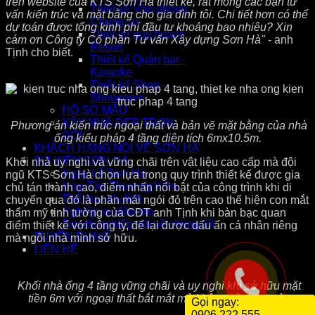
trên website của KTS Sơn Hà thiết kế, rất mong các bạn tư
Thiết kế Văn phòng -
vấn kiến trúc và mặt bằng cho gia đình tôi. Chi tiết hơn có thể
Chung cư
dự toán được tổng kinh phí đầu tư khoảng bao nhiêu? Xin
Thiết kế quy hoạch
cám ơn Công ty Cổ phần Tư vấn Xây dựng Sơn Hà"
- anh
Resort
Tịnh cho biết.
Thiết kế Quán bar -
Karaoke
Thiết kế Shop -
Showroom
HỒ SƠ MẪU
XÂY NHÀ ĐẸP TRỌN
Phương án kiến trúc ngoại thất và bản vẽ mặt bằng của nhà
GÓI
ống kiểu pháp 4 tầng diện tích 6mx10.5m.
KHÁCH HÀNG NÓI VỀ SƠN HÀ
SỰ KIỆN SƠN HÀ
Khối nhà uy nghi và vững chãi trên vật liệu cao cấp mà đội
Ngày Lễ Sơn Hà
ngũ KTS Sơn Hà chọn lựa trong quy trình thiết kế được gia
Hợp Tác Thương Hiệu
chủ tán thành cao, điểm nhấn nổi bật của công trình khi di
Thể thao du lịch
chuyển qua đó là phần mái ngói đỏ trên cao thể hiện con mắt
Nghiệp vụ đào tạo
thẩm mỹ tinh tường của CĐT anh Tịnh khi bàn bạc quan
Doanh nghiệp nói về chúng tôi
điểm thiết kế với công ty, để lại được dấu ấn cá nhân riêng
TUYỂN DỤNG
mà ngôi nhà mình sở hữu.
LIÊN HỆ
Khối nhà ống 4 tầng vững chãi và uy nghi khi sở hữu mặt
tiền 6m với ngoại thất bắt mắt mà không hề rườm rà.
Gọi ngay:
0906.222.555