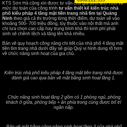
KTS Sơn Hà cũng xin được tư vấn cho gia đình anh Tịnh về
mức dự toán của công trình
tư vấn thiết kế kiến trúc nhà
phố kiểu pháp 4 tầng mặt tiền trang nhã 6m tại Quảng
Ninh
theo giá cả thị trường từng thời điểm, dự toán sẽ vào
khoảng 500- 700 triệu đồng, tùy thuộc vào nội thất mà anh
chị lựa chọn cao cấp hay trung bình khá thì kinh phí phát
sinh sẽ chênh lệch và tăng lên khá nhiều.
Bản vẽ quy hoạch công năng chi tiết của nhà phố 4 tầng mặt
tiền 6m trang nhã dưới đây sẽ giúp Quý vị hình dung rõ hơn
về chức năng sinh hoạt của gia chủ.
Kiến trúc nhà phố kiểu pháp 4 tầng mặt tiền trang nhã được
đánh giá cao qua bản vẽ mặt bằng sinh hoạt tầng 1.
Chức năng sinh hoạt tầng 2 gồm có 1 phòng ngủ, phòng
khách ở giữa, phòng bếp + ăn phía trong cùng được bố trí
ngăn nắp.
Bản vẽ mặt bằng công năng sinh hoạt tầng 3 của nhà phố