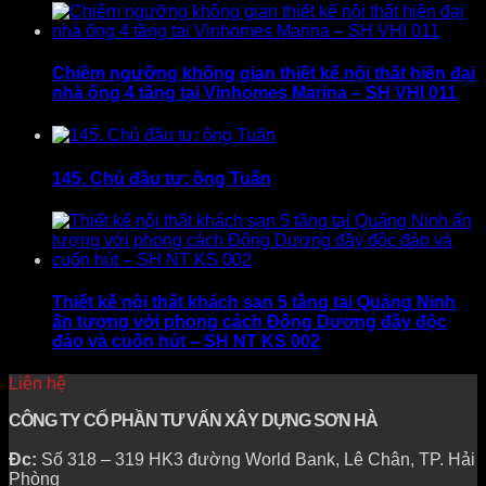
Chiêm ngưỡng không gian thiết kế nội thất hiện đại
nhà ống 4 tầng tại Vinhomes Marina – SH VHI 011
145. Chủ đầu tư: ông Tuấn
Thiết kế nội thất khách sạn 5 tầng tại Quảng Ninh
ấn tượng với phong cách Đông Dương đầy độc
đáo và cuốn hút – SH NT KS 002
Liên hệ
CÔNG TY CỔ PHẦN TƯ VẤN XÂY DỰNG SƠN HÀ
Đc:
Số 318 – 319 HK3 đường World Bank, Lê Chân, TP. Hải
Phòng