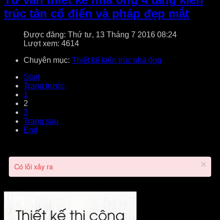
trúc tân cổ điển và pháp đẹp mắt
Được đăng: Thứ tư, 13 Tháng 7 2016 08:24
Lượt xem: 4614
Chuyên mục:
Thiết kế kiến trúc nhà ống
Start
Trang trước
1
2
3
Trang sau
End
Có lỗi xảy ra