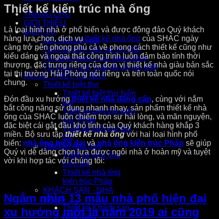
Thiết kế kiến trúc nhà ống
TRANG CHỦ
GIỚI THIỆU
Là loại hình nhà ở phổ biến và được đông đảo Quý khách
DỊCH VỤ
hàng lựa chọn, dịch vụ
thiết kế nhà ống
của SHAC ngày
Xây nhà trọn gói
càng trở nên phong phú cả về phong cách thiết kế cũng như
Thiết kế kiến trúc và nội thất
kiểu dáng và ngoại thất công trình luôn đảm bảo tính thời
Thi công hạng mục hoàn thiện
thượng, đặc trưng riêng của đơn vị thiết kế nhà giàu bản sắc
Thi công, Sản xuất đồ gỗ nội thất
tại thị trường Hải Phòng nói riêng và trên toàn quốc nói
HỒ SƠ THIẾT KẾ NHÀ
chung.
Thiết kế biệt thự
Thiết kế biệt thự hiện
Đón đầu xu hướng
thiết kế nhà đẳng cấp
, cùng với nắm
đại
bắt công năng sử dụng nhanh nhạy, sản phẩm thiết kế nhà
Thiết kế biệt thự kiến
ống của SHAC luôn chiếm trọn sự hài lòng, và mãn nguyện,
trúc Pháp
đặc biệt cái gật đầu khó tính của Quý khách hàng khắp 3
Thiết kế biệt thự lâu
miền. Bộ sưu tập
thiết kế nhà ống
với hai loại hình phổ
đài
biến:
nhà ống hiện đại
và
nhà ống kiến trúc Pháp
sẽ giúp
Thiết kế nhà ống
Quý vị dễ dàng chọn lựa được ngôi nhà ở hoàn mỹ và tuyệt
Thiết kế nhà ống
vời khi hợp tác với chúng tôi:
hiện đại
Thiết kế nhà ống
kiến trúc Pháp
KHÁCH SẠN - NHÀ
Ngắm nhìn 13 mẫu nhà phố hiện đại
HÀNG
Thiết kế Khách sạn -
xu hướng mới lạ năm 2019 ai cũng
Nhà hàng