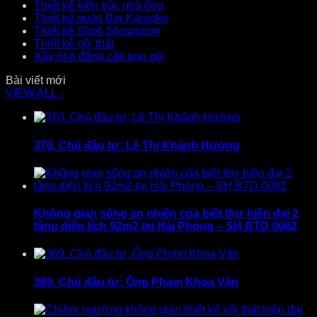
Thiết kế kiến trúc nhà ống
Thiết kế quán Bar Karaoke
Thiết kế Sholi Showroom
Thiết kế nội thất
Xây nhà đẳng cấli trọn gói
Bài viết mới
VIEW ALL -
370. Chủ đầu tư: Lê Thị Khánh Hường
Không gian sống an nhiên của biệt thự hiện đại 2
tầng diện tích 92m2 tại Hải Phòng – SH BTD 0082
369. Chủ đầu tư: Ông Phạm Khoa Văn