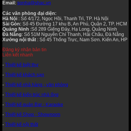
Email:
sonha@shac.vn
Các văn phòng đại diện:
Hà Nội
: Số 4/172, Ngọc Hồi, Thanh Trì, TP. Hà Nội
Sài Gòn:
Số 45 Đường 17 khu B, An Phú, Quận 2, TP. HCM
Quảng Ninh
:Số 289 Giếng Đáy, Hạ Long, Quảng Ninh
Đà Nẵng
: Số 51M Nguyễn Chí Thanh, Hải Châu, Đà Nẵng
Xưởng nội thất
: Số 45 Thống Trực, Nam Sơn. Kiến An, HP
Đăng ký nhận bản tin
Liên kết nhanh
-
Thiết kế biệt thự
-
Thiết kế khách sạn
-
Thiết kế nhà hàng - văn phòng
-
Thiết kế kiến trúc nhà ống
-
Thiết kế quán Bar - Karaoke
-
Thiết kế Shop - Showroom
-
Thiết kế nội thất