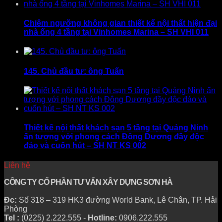
Chiêm ngưỡng không gian thiết kế nội thất hiện đại
nhà ống 4 tầng tại Vinhomes Marina – SH VHI 011
145. Chủ đầu tư: ông Tuấn
Thiết kế nội thất khách sạn 5 tầng tại Quảng Ninh
ấn tượng với phong cách Đông Dương đầy độc
đáo và cuốn hút – SH NT KS 002
Liên hệ
CÔNG TY CỔ PHẦN TƯ VẤN XÂY DỰNG SƠN HÀ
Đc:
Số 318 – 319 HK3 đường World Bank, Lê Chân, TP. Hải
Phòng
Tel :
(0225) 2.222.555 -
Hotline:
0906.222.555