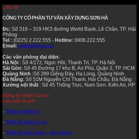
Liên hệ
CÔNG TY CỔ PHẦN TƯ VẤN XÂY DỰNG SƠN HÀ
Đc:
Số 318 – 319 HK3 đường World Bank, Lê Chân, TP. Hải
Phòng
Tel :
(0225) 2.222.555 -
Hotline:
0906.222.555
Email:
sonha@shac.vn
Các văn phòng đại diện:
Hà Nội
: Số 4/172, Ngọc Hồi, Thanh Trì, TP. Hà Nội
Sài Gòn:
Số 45 Đường 17 khu B, An Phú, Quận 2, TP. HCM
Quảng Ninh
:Số 289 Giếng Đáy, Hạ Long, Quảng Ninh
Đà Nẵng
: Số 51M Nguyễn Chí Thanh, Hải Châu, Đà Nẵng
Xưởng nội thất
: Số 45 Thống Trực, Nam Sơn. Kiến An, HP
Đăng ký nhận bản tin
Liên kết nhanh
-
Thiết kế biệt thự
-
Thiết kế khách sạn
-
Thiết kế nhà hàng - văn phòng