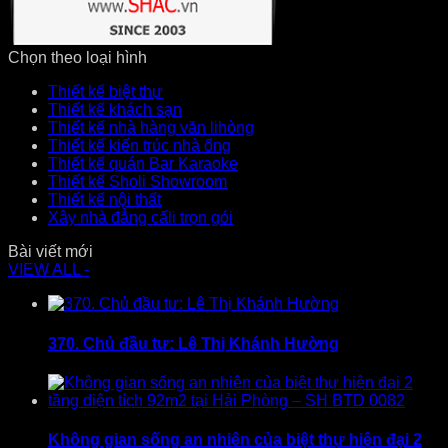
Chọn theo loại hình
Thiết kế biệt thự
Thiết kế khách sạn
Thiết kế nhà hàng văn lihòng
Thiết kế kiến trúc nhà ống
Thiết kế quán Bar Karaoke
Thiết kế Sholi Showroom
Thiết kế nội thất
Xây nhà đẳng cấli trọn gói
Bài viết mới
VIEW ALL -
370. Chủ đầu tư: Lê Thị Khánh Hường
Không gian sống an nhiên của biệt thự hiện đại 2