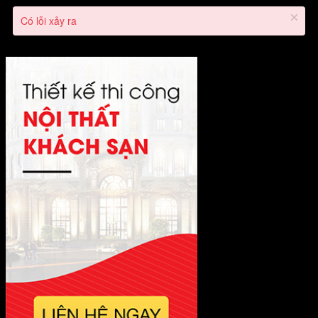
Có lỗi xảy ra