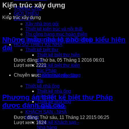
Kiến trúc xây dựng
TRANG CHỦ
GIỚI THIỆU
Kiến trúc xây dựng
DỊCH VỤ
Xây nhà trọn gói
Thiết kế kiến trúc và nội thất
Thi công hạng mục hoàn thiện
Những mẫu nhà lô phố đẹp kiểu hiện
Thi công, Sản xuất đồ gỗ nội thất
HỒ SƠ THIẾT KẾ NHÀ
đại
Thiết kế biệt thự
Thiết kế biệt thự hiện
Được đăng: Thứ ba, 05 Tháng 1 2016 06:01
đại
Lượt xem: 2221
Thiết kế biệt thự kiến
trúc Pháp
Chuyên mục:
Kiến trúc xây dựng
Thiết kế biệt thự lâu
đài
Thiết kế nhà ống
Thiết kế nhà ống
Phương án thiết kế biệt thự Pháp
hiện đại
Thiết kế nhà ống
được đánh giá cao
kiến trúc Pháp
KHÁCH SẠN - NHÀ
HÀNG
Được đăng: Thứ sáu, 11 Tháng 12 2015 06:25
Thiết kế Khách sạn -
Lượt xem: 1624
Nhà hàng