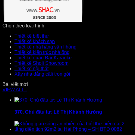
Chọn theo loại hình
Thiết kế biệt thự
Thiết kế khách sạn
Thiết kế nhà hàng văn lihòng
Thiết kế kiến trúc nhà ống
Thiết kế quán Bar Karaoke
Thiết kế Sholi Showroom
Thiết kế nội thất
Xây nhà đẳng cấli trọn gói
Bài viết mới
VIEW ALL -
370. Chủ đầu tư: Lê Thị Khánh Hường