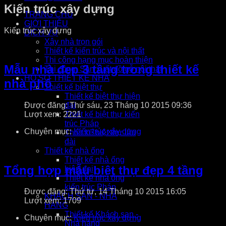
Kiến trúc xây dựng
TRANG CHỦ
GIỚI THIỆU
Kiến trúc xây dựng
DỊCH VỤ
Xây nhà trọn gói
Thiết kế kiến trúc và nội thất
Thi công hạng mục hoàn thiện
Mẫu nhà đẹp 3 tầng trong thiết kế
Thi công, Sản xuất đồ gỗ nội thất
HỒ SƠ THIẾT KẾ NHÀ
nhà phố
Thiết kế biệt thự
Thiết kế biệt thự hiện
Được đăng: Thứ sáu, 23 Tháng 10 2015 09:36
đại
Lượt xem: 2221
Thiết kế biệt thự kiến
trúc Pháp
Chuyên mục:
Kiến trúc xây dựng
Thiết kế biệt thự lâu
đài
Thiết kế nhà ống
Thiết kế nhà ống
Tổng hợp mẫu biệt thự đẹp 4 tầng
hiện đại
Thiết kế nhà ống
kiến trúc Pháp
Được đăng: Thứ tư, 14 Tháng 10 2015 16:05
KHÁCH SẠN - NHÀ
Lượt xem: 1709
HÀNG
Thiết kế Khách sạn -
Chuyên mục:
Kiến trúc xây dựng
Nhà hàng