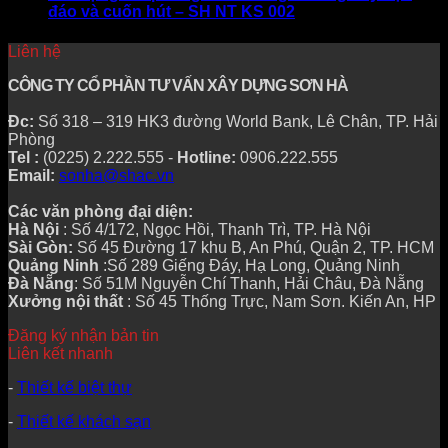
đáo và cuốn hút – SH NT KS 002
Liên hệ
CÔNG TY CỔ PHẦN TƯ VẤN XÂY DỰNG SƠN HÀ
Đc:
Số 318 – 319 HK3 đường World Bank, Lê Chân, TP. Hải
Phòng
Tel :
(0225) 2.222.555 -
Hotline:
0906.222.555
Email:
sonha@shac.vn
Các văn phòng đại diện:
Hà Nội
: Số 4/172, Ngọc Hồi, Thanh Trì, TP. Hà Nội
Sài Gòn:
Số 45 Đường 17 khu B, An Phú, Quận 2, TP. HCM
Quảng Ninh
:Số 289 Giếng Đáy, Hạ Long, Quảng Ninh
Đà Nẵng
: Số 51M Nguyễn Chí Thanh, Hải Châu, Đà Nẵng
Xưởng nội thất
: Số 45 Thống Trực, Nam Sơn. Kiến An, HP
Đăng ký nhận bản tin
Liên kết nhanh
-
Thiết kế biệt thự
-
Thiết kế khách sạn