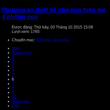
Phương án thiết kế nhà ống hiện đại
4 phòng ngủ
Được đăng: Thứ bảy, 03 Tháng 10 2015 15:08
Lượt xem: 1765
Chuyên mục:
Kiến trúc xây dựng
Start
Trang trước
1
2
3
4
5
6
7
8
9
10
Trang sau
End