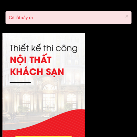
Có lỗi xảy ra