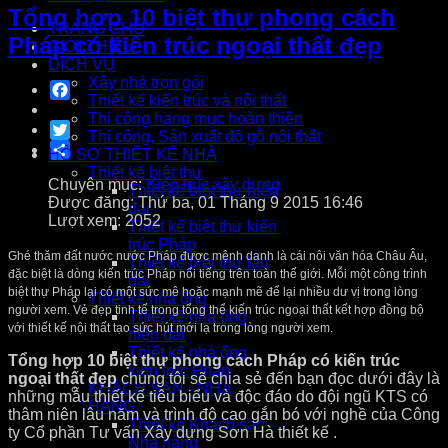
Tổng hợp 10 biệt thự phong cách
TRANG CHỦ
Pháp có kiến trúc ngoại thất đẹp
GIỚI THIỆU
DỊCH VỤ
Xây nhà trọn gói
Facebook
Thiết kế kiến trúc và nội thất
Thi công hạng mục hoàn thiện
Twitter
Thi công, Sản xuất đồ gỗ nội thất
Share
HỒ SƠ THIẾT KẾ NHÀ
Thiết kế biệt thự
Chuyên mục:
Kiến trúc xây dựng
Thiết kế biệt thự hiện
Được đăng: Thứ ba, 01 Tháng 9 2015 16:46
đại
Lượt xem: 2052
Thiết kế biệt thự kiến
trúc Pháp
Ghé thăm đất nước nước Pháp được mệnh danh là cái nôi văn hóa Châu Âu,
Thiết kế biệt thự lâu
đặc biệt là dòng kiến trúc Pháp nổi tiếng trên toàn thế giới. Mỗi một công trình
đài
biệt thự Pháp lại có một sức mê hoặc mạnh mẽ để lại nhiều dư vị trong lòng
Thiết kế nhà ống
người xem. Vẻ đẹp tinh tế trong tổng thể kiến trúc ngoại thất kết hợp đồng bộ
Thiết kế nhà ống
với thiết kế nội thất tạo sức hút mới lạ trong lòng người xem.
hiện đại
Thiết kế nhà ống
Tổng hợp 10 biệt thự phong cách Pháp có kiến trúc
kiến trúc Pháp
ngoại thất đẹp
chúng tôi sẽ chia sẻ đến bạn đọc dưới đây là
KHÁCH SẠN - NHÀ
những mẫu thiết kế tiêu biểu và độc đáo do đội ngũ KTS có
HÀNG
thâm niên lâu năm và trình độ cao gắn bó với nghề của Công
Thiết kế Khách sạn -
ty Cổ phần Tư vấn Xây dựng Sơn Hà thiết kế .
Nhà hàng