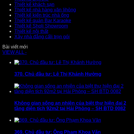
Thiết kế khách sạn
Thiết kế nhà hàng văn lihòng
Thiết kế kiến trúc nhà ống
Thiết kế quán Bar Karaoke
Thiết kế Sholi Showroom
Thiết kế nội thất
Xây nhà đẳng cấli trọn gói
Bài viết mới
VIEW ALL -
370. Chủ đầu tư: Lê Thị Khánh Hường
Không gian sống an nhiên của biệt thự hiện đại 2
tầng diện tích 92m2 tại Hải Phòng – SH BTD 0082
369. Chủ đầu tư: Ông Phạm Khoa Văn