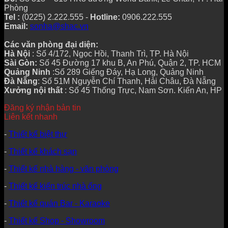
Phòng
Tel :
(0225) 2.222.555 -
Hotline:
0906.222.555
Email:
sonha@shac.vn
Các văn phòng đại diện:
Hà Nội
: Số 4/172, Ngọc Hồi, Thanh Trì, TP. Hà Nội
Sài Gòn:
Số 45 Đường 17 khu B, An Phú, Quận 2, TP. HCM
Quảng Ninh
:Số 289 Giếng Đáy, Hạ Long, Quảng Ninh
Đà Nẵng
: Số 51M Nguyễn Chí Thanh, Hải Châu, Đà Nẵng
Xưởng nội thất
: Số 45 Thống Trực, Nam Sơn. Kiến An, HP
Đăng ký nhận bản tin
Liên kết nhanh
-
Thiết kế biệt thự
-
Thiết kế khách sạn
-
Thiết kế nhà hàng - văn phòng
-
Thiết kế kiến trúc nhà ống
-
Thiết kế quán Bar - Karaoke
-
Thiết kế Shop - Showroom