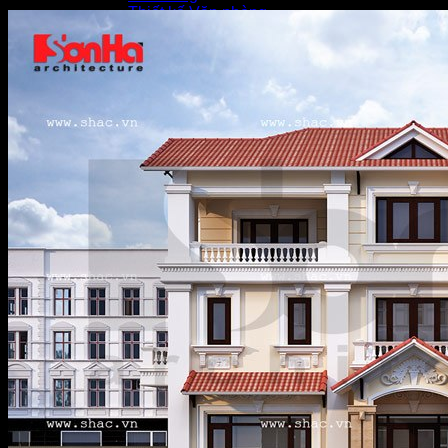
Thiết kế Văn phòng -
Chung cư
Thiết kế quy hoạch
Resort
Thiết kế Quán bar -
Karaoke
Thiết kế Shop -
Showroom
HỒ SƠ MẪU
XÂY NHÀ ĐẸP TRỌN
GÓI
KHÁCH HÀNG NÓI VỀ SƠN HÀ
SỰ KIỆN SƠN HÀ
Ngày Lễ Sơn Hà
Hợp Tác Thương Hiệu
Thể thao du lịch
Nghiệp vụ đào tạo
Doanh nghiệp nói về chúng tôi
TUYỂN DỤNG
LIÊN HỆ