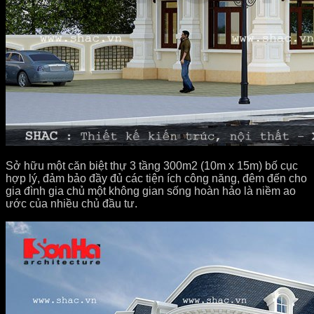
Sở hữu một căn biệt thự 3 tầng 300m2 (10m x 15m) bố cục
hợp lý, đảm bảo đầy đủ các tiện ích công năng, đêm đến cho
gia đình gia chủ một không gian sống hoàn hảo là niềm ao
ước của nhiều chủ đầu tư.