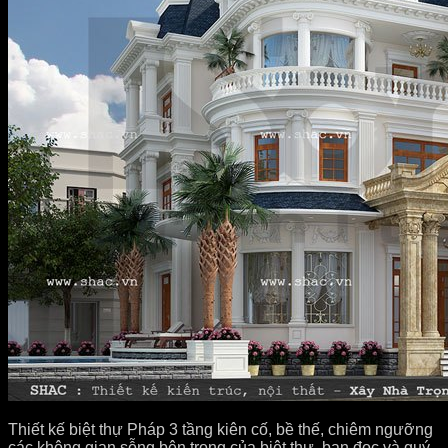
Thiết kế biệt thự Pháp 3 tầng kiên cố, bề thế, chiêm ngưỡng
các không gian sỗng bên trong của biệt thư, bạn đọc và quý