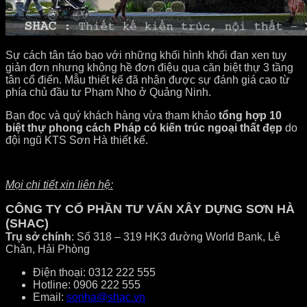
Sự cách tân táo bạo với những khối hình khối đan xen tuy
giản đơn nhưng không hề đơn điệu qua căn biệt thự 3 tầng
tân cổ điển. Mẫu thiết kế đã nhận được sự đánh giá cao từ
phía chủ đầu tư Phạm Nho ở Quảng Ninh.
Bạn đọc và quý khách hàng vừa tham khảo
tổng hợp 10
biệt thự phong cách Pháp có kiến trúc ngoại thất đẹp
do
đội ngũ KTS Sơn Hà thiết kế.
Mọi chi tiết xin liên hệ:
CÔNG TY CỔ PHẦN TƯ VẤN XÂY DỰNG SƠN HÀ
(SHAC)
Trụ sở chính
: Số 318 – 319 HK3 đường World Bank, Lê
Chân, Hải Phòng
Điện thoại: 0312 222 555
Hotline: 0906 222 555
Email:
sonha@shac.vn