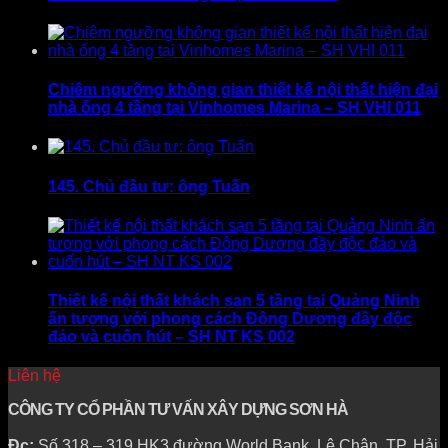
Chiêm ngưỡng không gian thiết kế nội thất hiện đại
nhà ống 4 tầng tại Vinhomes Marina – SH VHI 011
145. Chủ đầu tư: ông Tuấn
Thiết kế nội thất khách sạn 5 tầng tại Quảng Ninh
ấn tượng với phong cách Đông Dương đầy độc
đáo và cuốn hút – SH NT KS 002
Liên hệ
CÔNG TY CỔ PHẦN TƯ VẤN XÂY DỰNG SƠN HÀ
Đc:
Số 318 – 319 HK3 đường World Bank, Lê Chân, TP. Hải