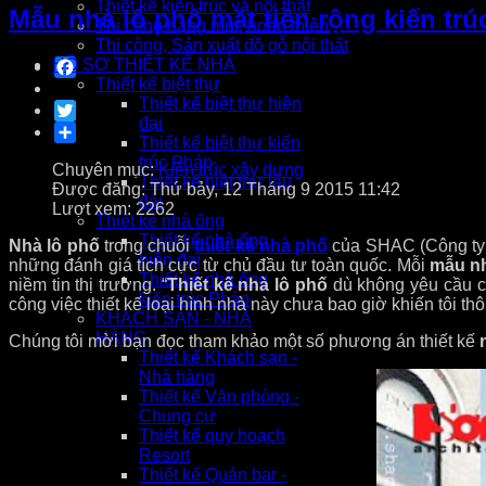
Thiết kế kiến trúc và nội thất
Mẫu nhà lô phố mặt tiền rộng kiến trú
Thi công hạng mục hoàn thiện
Thi công, Sản xuất đồ gỗ nội thất
Facebook
HỒ SƠ THIẾT KẾ NHÀ
Thiết kế biệt thự
Thiết kế biệt thự hiện
Twitter
đại
Share
Thiết kế biệt thự kiến
trúc Pháp
Chuyên mục:
Kiến trúc xây dựng
Thiết kế biệt thự lâu
Được đăng: Thứ bảy, 12 Tháng 9 2015 11:42
đài
Lượt xem: 2262
Thiết kế nhà ống
Thiết kế nhà ống
Nhà lô phố
trong chuỗi
thiết kế nhà phố
của SHAC (Công ty 
hiện đại
những đánh giá tích cực từ chủ đầu tư toàn quốc. Mỗi
mẫu nh
Thiết kế nhà ống
niềm tin thị trường. “
Thiết kế nhà lô phố
dù không yêu cầu các
kiến trúc Pháp
công việc thiết kế loại hình nhà này chưa bao giờ khiến tôi t
KHÁCH SẠN - NHÀ
HÀNG
Chúng tôi mời bạn đọc tham khảo một số phương án thiết kế
Thiết kế Khách sạn -
Nhà hàng
Thiết kế Văn phòng -
Chung cư
Thiết kế quy hoạch
Resort
Thiết kế Quán bar -