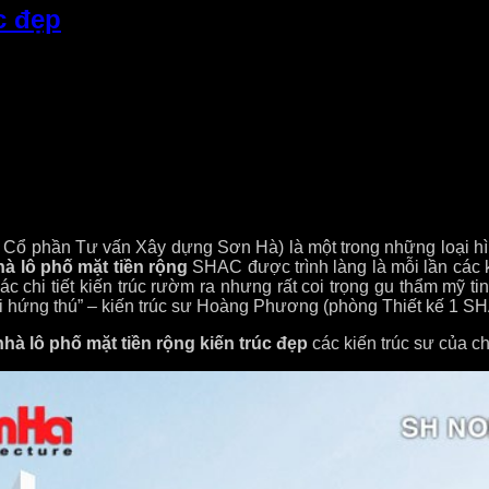
c đẹp
Cổ phần Tư vấn Xây dựng Sơn Hà) là một trong những loại hì
à lô phố mặt tiền rộng
SHAC được trình làng là mỗi lần các 
 chi tiết kiến trúc rườm ra nhưng rất coi trọng gu thẩm mỹ tinh
hôi hứng thú” – kiến trúc sư Hoàng Phương (phòng Thiết kế 1 SH
nhà lô phố mặt tiền rộng kiến trúc đẹp
các kiến trúc sư của c