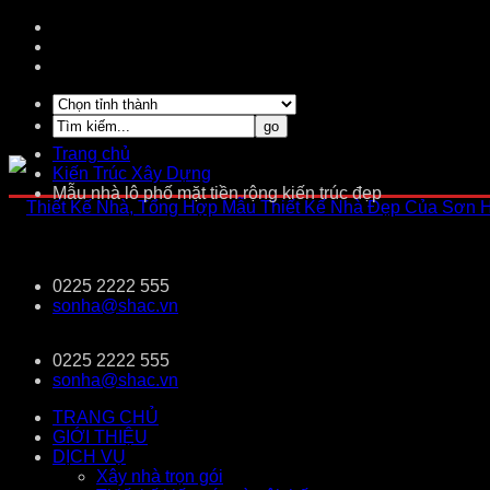
Trang chủ
Kiến Trúc Xây Dựng
Mẫu nhà lô phố mặt tiền rộng kiến trúc đẹp
0225 2222 555
sonha@shac.vn
0225 2222 555
sonha@shac.vn
TRANG CHỦ
GIỚI THIỆU
DỊCH VỤ
Xây nhà trọn gói