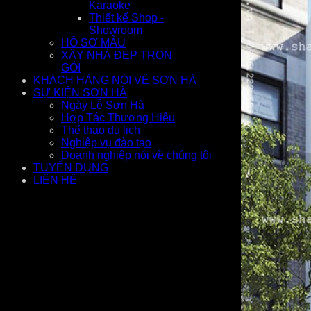
Karaoke
Thiết kế Shop -
Showroom
HỒ SƠ MẪU
XÂY NHÀ ĐẸP TRỌN
GÓI
KHÁCH HÀNG NÓI VỀ SƠN HÀ
SỰ KIỆN SƠN HÀ
Ngày Lễ Sơn Hà
Hợp Tác Thương Hiệu
Thể thao du lịch
Nghiệp vụ đào tạo
Doanh nghiệp nói về chúng tôi
TUYỂN DỤNG
LIÊN HỆ