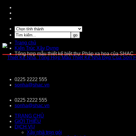
Trang chủ
Kiến Trúc Xây Dựng
Tổng hợp mẫu thiết kế biệt thự Pháp xa hoa của SHAC
0225 2222 555
sonha@shac.vn
0225 2222 555
sonha@shac.vn
TRANG CHỦ
GIỚI THIỆU
DỊCH VỤ
Xây nhà trọn gói