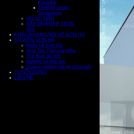
Karaoke
Thiết kế Shop -
Showroom
HỒ SƠ MẪU
XÂY NHÀ ĐẸP TRỌN
GÓI
KHÁCH HÀNG NÓI VỀ SƠN HÀ
SỰ KIỆN SƠN HÀ
Ngày Lễ Sơn Hà
Hợp Tác Thương Hiệu
Thể thao du lịch
Nghiệp vụ đào tạo
Doanh nghiệp nói về chúng tôi
TUYỂN DỤNG
LIÊN HỆ