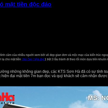
có mặt tiền độc đáo
n tình cảm của nhiều người xem bởi vẻ đẹp gian đơn và mộc mạc của kiến trúc ng
i lạ cho mặt tiền
nhà ống hiện đại
1 trệt 3 lầu tránh đi theo lối mòn dựa trên khu
ờng những không gian đẹp, các KTS Sơn Hà đã có sự tính toán
iện đại mặt tiền 7m bạn đọc và quý khách sẽ cảm nhận được sự 