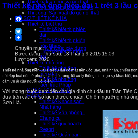
Thiết kế kiến trúc và nội thất
Thiết kế nhà ống hiện đại 1 trệt 3 lầu 
Thi công hạng mục hoàn thiện
Thi công, Sản xuất đồ gỗ nội thất
Facebook
HỒ SƠ THIẾT KẾ NHÀ
Thiết kế biệt thự
Thiết kế biệt thự hiện
Twitter
đại
Share
Thiết kế biệt thự kiến
trúc Pháp
Chuyên mục:
Kiến trúc xây dựng
Thiết kế biệt thự lâu
Được đăng: Thứ sáu, 18 Tháng 9 2015 15:03
đài
Lượt xem: 2020
Thiết kế nhà ống
Thiết kế nhà ống
Thiết kế nhà ống hiện đại 1 trệt 3 lầu có mặt tiền độc đáo
, nhã nhặn, chiếm trọ
hiện đại
nét đẹp toát nên từ phong cách trẻ trung, lối xử lý thông minh tạo sự khác biệt, mớ
Thiết kế nhà ống
cảm ưu ái của người đối diện.
kiến trúc Pháp
KHÁCH SẠN - NHÀ
Với mong muốn đem đến cho gia đình chủ đầu tư Trần Tiến Cư
HÀNG
dựa trên các chỉ số kích thước chuẩn. Chiêm ngưỡng nhà ống h
Thiết kế Khách sạn -
Sơn Hà.
Nhà hàng
Thiết kế Văn phòng -
Chung cư
Thiết kế quy hoạch
Resort
Thiết kế Quán bar -