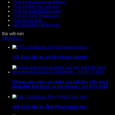
Thiết kế nhà hàng văn lihòng
Thiết kế kiến trúc nhà ống
Thiết kế quán Bar Karaoke
Thiết kế Sholi Showroom
Thiết kế nội thất
Xây nhà đẳng cấli trọn gói
Bài viết mới
VIEW ALL -
370. Chủ đầu tư: Lê Thị Khánh Hường
Không gian sống an nhiên của biệt thự hiện đại 2
tầng diện tích 92m2 tại Hải Phòng – SH BTD 0082
369. Chủ đầu tư: Ông Phạm Khoa Văn