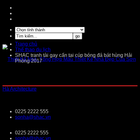
Trang chủ
Thể thao du lịch
SHAC tranh tài gay cấn tại cúp bóng đá bát hùng Hải
Phòng 2017
0225 2222 555
sonha@shac.vn
0225 2222 555
sonha@shac.vn