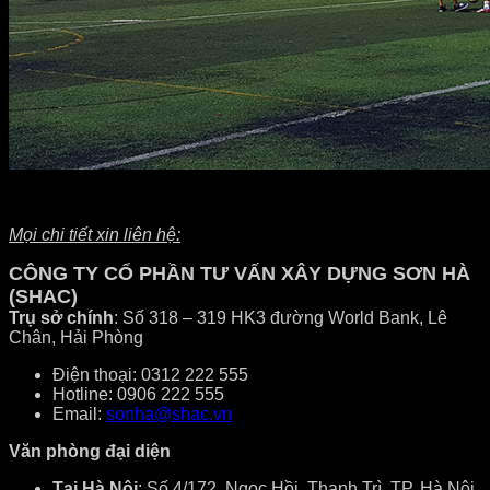
Mọi chi tiết xin liên hệ:
CÔNG TY CỔ PHẦN TƯ VẤN XÂY DỰNG SƠN HÀ
(SHAC)
Trụ sở chính
: Số 318 – 319 HK3 đường World Bank, Lê
Chân, Hải Phòng
Điện thoại: 0312 222 555
Hotline: 0906 222 555
Email:
sonha@shac.vn
Văn phòng đại diện
Tại Hà Nội
: Số 4/172, Ngọc Hồi, Thanh Trì, TP. Hà Nội