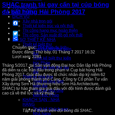
SHAC tranh tài gay cấn tại cúp bóng
TRANG CHỦ
đá bát hùng Hải Phòng 2017
GIỚI THIỆU
DỊCH VỤ
Xây nhà trọn gói
Facebook
Thiết kế kiến trúc và nội thất
Thi công hạng mục hoàn thiện
Twitter
Thi công, Sản xuất đồ gỗ nội thất
Share
HỒ SƠ THIẾT KẾ NHÀ
Thiết kế biệt thự
Chuyên mục:
Thể thao du lịch
Thiết kế biệt thự hiện
Được đăng: Thứ bảy, 01 Tháng 7 2017 16:32
đại
Lượt xem: 2281
Thiết kế biệt thự kiến
trúc Pháp
Tháng 5/2017, tại Sân vận động Đại học Dân lập Hải Phòng
Thiết kế biệt thự lâu
đã diễn ra các trận đấu trong phạm vi Cup bát hùng Hải
đài
Phòng 2017. Giải đấu được tổ chức nhân dịp kỷ niệm 62
Thiết kế nhà ống
năm giải phóng thành phố Cảng. Công ty Cổ phần Tư vấn
Thiết kế nhà ống
Xây dựng Sơn Hà (thương hiệu Sơn Hà Architecture,
hiện đại
SHAC) tự hào tham gia giải đấu với đội hình được đánh giá
Thiết kế nhà ống
cao cả về thể lực và kỹ thuật.
kiến trúc Pháp
KHÁCH SẠN - NHÀ
HÀNG
Thiết kế Khách sạn -
Tập thể thành viên đội bóng đá SHAC.
Nhà hàng