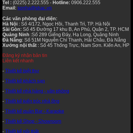
Tel :
(0225) 2.222.555 -
Hotline:
0906.222.555
Email:
sonha@shac.vn
Các văn phòng đại diện:
Hà Nội
: Số 4/172, Ngọc Hồi, Thanh Trì, TP. Hà Nội
Sài Gòn:
Số 45 Đường 17 khu B, An Phú, Quận 2, TP. HCM
Quảng Ninh
:Số 289 Giếng Đáy, Hạ Long, Quảng Ninh
Đà Nẵng
: Số 51M Nguyễn Chí Thanh, Hải Châu, Đà Nẵng
Xưởng nội thất
: Số 45 Thống Trực, Nam Sơn. Kiến An, HP
Đăng ký nhận bản tin
Liên kết nhanh
-
Thiết kế biệt thự
-
Thiết kế khách sạn
-
Thiết kế nhà hàng - văn phòng
-
Thiết kế kiến trúc nhà ống
-
Thiết kế quán Bar - Karaoke
-
Thiết kế Shop - Showroom
-
Thiết kế nội thất