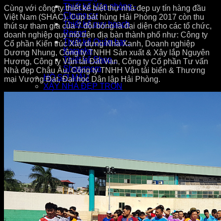
Thiết kế Văn phòng -
Cùng với công ty thiết kế biệt thự nhà đẹp uy tín hàng đầu
Chung cư
Việt Nam (SHAC), Cup bát hùng Hải Phòng 2017 còn thu
Thiết kế quy hoạch
thút sự tham gia của 7 đội bóng là đại diện cho các tổ chức,
Resort
doanh nghiệp quy mô trên địa bàn thành phố như: Công ty
Thiết kế Quán bar -
Cổ phần Kiến trúc Xây dựng Nhà Xanh, Doanh nghiệp
Karaoke
Dương Nhung, Công ty TNHH Sản xuất & Xây lắp Nguyên
Thiết kế Shop -
Hương, Công ty Vận tải Đất Vạn, Công ty Cổ phần Tư vấn
Showroom
Nhà đẹp Châu Âu, Công ty TNHH Vận tải biển & Thương
HỒ SƠ MẪU
mại Vượng Đạt, Đại học Dân lập Hải Phòng.
XÂY NHÀ ĐẸP TRỌN
GÓI
KHÁCH HÀNG NÓI VỀ SƠN HÀ
SỰ KIỆN SƠN HÀ
Ngày Lễ Sơn Hà
Hợp Tác Thương Hiệu
Thể thao du lịch
Nghiệp vụ đào tạo
Doanh nghiệp nói về chúng tôi
TUYỂN DỤNG
LIÊN HỆ