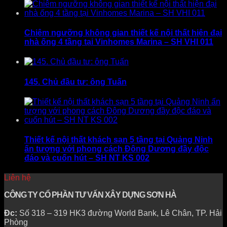
Chiêm ngưỡng không gian thiết kế nội thất hiện đại
nhà ống 4 tầng tại Vinhomes Marina – SH VHI 011
145. Chủ đầu tư: ông Tuấn
Thiết kế nội thất khách sạn 5 tầng tại Quảng Ninh
ấn tượng với phong cách Đông Dương đầy độc
đáo và cuốn hút – SH NT KS 002
Liên hệ
CÔNG TY CỔ PHẦN TƯ VẤN XÂY DỰNG SƠN HÀ
Đc:
Số 318 – 319 HK3 đường World Bank, Lê Chân, TP. Hải
Phòng