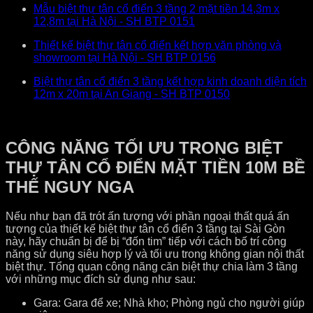
Mẫu biệt thự tân cổ điển 3 tầng 2 mặt tiền 14,3m x
12,8m tại Hà Nội - SH BTP 0151
Thiết kế biệt thự tân cổ điển kết hợp văn phòng và
showroom tại Hà Nội - SH BTP 0156
Biệt thự tân cổ điển 3 tầng kết hợp kinh doanh diện tích
12m x 20m tại An Giang - SH BTP 0150
CÔNG NĂNG TỐI ƯU TRONG BIỆT
THỰ TÂN CỔ ĐIỂN MẶT TIỀN 10M BỀ
THẾ NGUY NGA
Nếu như bạn đã trót ấn tượng với phần ngoại thất quá ấn
tượng của thiết kế biệt thự tân cổ điển 3 tầng tại Sài Gòn
này, hãy chuẩn bị để bị “đốn tim” tiếp với cách bố trí công
năng sử dụng siêu hợp lý và tối ưu trong không gian nội thất
biệt thự. Tổng quan công năng căn biệt thự chia làm 3 tầng
với những mục đích sử dụng như sau:
Gara: Gara để xe; Nhà kho; Phòng ngủ cho người giúp