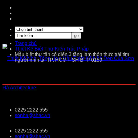
Trang chủ
Thiết Kế Biệt Thự Kiến Trúc Pháp
Mẫu biệt thự tân cổ điển 3 tầng làm thổn thức trái tim
người nhìn tại TP. HCM – SH BTP 0159
0225 2222 555
sonha@shac.vn
0225 2222 555
sonha@shac.vn