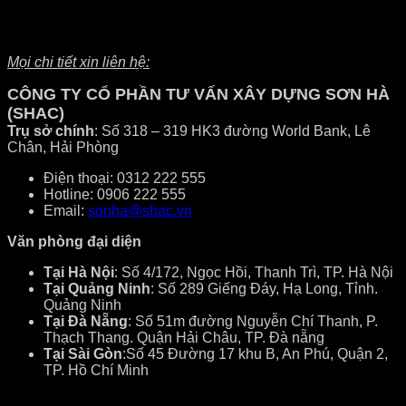
Mọi chi tiết xin liên hệ:
CÔNG TY CỔ PHẦN TƯ VẤN XÂY DỰNG SƠN HÀ
(SHAC)
Trụ sở chính
: Số 318 – 319 HK3 đường World Bank, Lê
Chân, Hải Phòng
Điện thoại: 0312 222 555
Hotline: 0906 222 555
Email:
sonha@shac.vn
Văn phòng đại diện
Tại Hà Nội
: Số 4/172, Ngọc Hồi, Thanh Trì, TP. Hà Nội
Tại Quảng Ninh
: Số 289 Giếng Đáy, Hạ Long, Tỉnh.
Quảng Ninh
Tại Đà Nẵng
: Số 51m đường Nguyễn Chí Thanh, P.
Thạch Thang. Quận Hải Châu, TP. Đà nẵng
Tại Sài Gòn
:Số 45 Đường 17 khu B, An Phú, Quận 2,
TP. Hồ Chí Minh