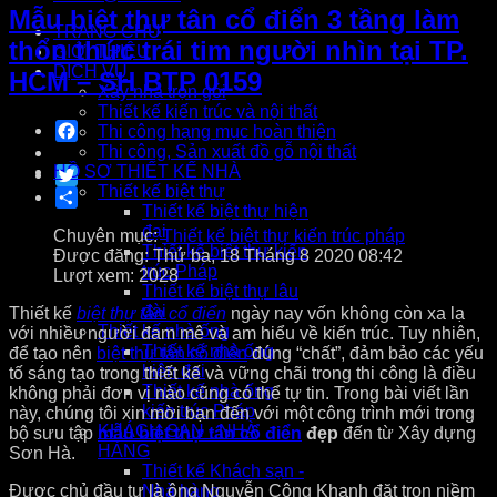
Mẫu biệt thự tân cổ điển 3 tầng làm
TRANG CHỦ
thổn thức trái tim người nhìn tại TP.
GIỚI THIỆU
DỊCH VỤ
HCM – SH BTP 0159
Xây nhà trọn gói
Thiết kế kiến trúc và nội thất
Facebook
Thi công hạng mục hoàn thiện
Thi công, Sản xuất đồ gỗ nội thất
HỒ SƠ THIẾT KẾ NHÀ
Twitter
Thiết kế biệt thự
Share
Thiết kế biệt thự hiện
đại
Chuyên mục:
Thiết kế biệt thự kiến trúc pháp
Thiết kế biệt thự kiến
Được đăng: Thứ ba, 18 Tháng 8 2020 08:42
trúc Pháp
Lượt xem: 2028
Thiết kế biệt thự lâu
đài
Thiết kế
biệt thự tân cổ điển
ngày nay vốn không còn xa lạ
Thiết kế nhà ống
với nhiều người đam mê và am hiểu về kiến trúc. Tuy nhiên,
Thiết kế nhà ống
để tạo nên
biệt thự tân cổ điển
đúng “chất”, đảm bảo các yếu
hiện đại
tố sáng tạo trong thiết kế và vững chãi trong thi công là điều
Thiết kế nhà ống
không phải đơn vị nào cũng có thể tự tin. Trong bài viết lần
kiến trúc Pháp
này, chúng tôi xin mời bạn đến với một công trình mới trong
KHÁCH SẠN - NHÀ
bộ sưu tập
mẫu biệt thự tân cổ điển
đẹp
đến từ Xây dựng
HÀNG
Sơn Hà.
Thiết kế Khách sạn -
Được chủ đầu tư là ông Nguyễn Công Khanh đặt trọn niềm
Nhà hàng