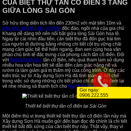
CỦA BIỆT THỰ TÂN CỔ ĐIỂN 3 TẦNG
GIỮA LÒNG SÀI GÒN
Sở hữu tổng diện tích lên đến 230m2 với mặt tiền 10m và
kiến trúc biệt thự tân cổ điển
độc đáo, ngôi nhà của gia chủ
Khang dễ dàng trở nên nổi bật giữa lòng Sài Gòn hoa lệ.
Ngay từ cái nhìn đầu tiên, căn biệt thự đã đốn gục trái tim
của người đi đường bằng những chi tiết cột trụ vững chãi
mang cảm giác bề thế hiên ngang, đan xen cùng hoa văn
phào chủ tinh tế đặc trưng của phong cách tân cổ điển. Đối
với
thiết kế biệt thự
tân cổ điên, nếu quá tham lam sử dụng
nhiều hoa văn họa tiết sẽ dẫn đến cảm giác nặng nề và
rườm rà làm giảm giá trị thẩm mỹ của công trình. Ở đây các
kiến trúc sư từ Xây dựng Sơn Hà đã tính toán và tiết chế
trong việc sử dụng những chi tiết phào chỉ để từ đó đem lại
vẻ nhẹ nhàng và thanh lịch cho
thiết kế biệt thự
Gọi ngay:
0906.222.555
Thiết kế biệt thự tân cổ điển tại Sài Gòn
Một điểm thú vị trong thiết kế biệt thự tân cổ điển lần này mà
Xây dựng Sơn Hà muốn gửi đến bạn đọc đó chính là chi tiết
thiết kế bất đối xứng của căn biệt thự này. Thật vậy, thay vì