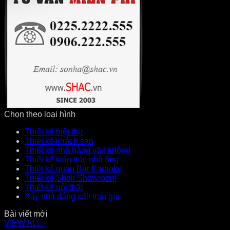
Chọn theo loại hình
Thiết kế biệt thự
Thiết kế khách sạn
Thiết kế nhà hàng văn lihòng
Thiết kế kiến trúc nhà ống
Thiết kế quán Bar Karaoke
Thiết kế Sholi Showroom
Thiết kế nội thất
Xây nhà đẳng cấli trọn gói
Bài viết mới
VIEW ALL -