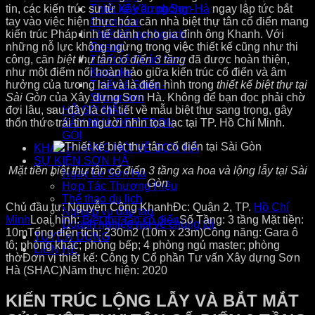
tin, các kiến trúc sư từ
Xây dựng Sơn Hà
ngay lập tức bắt
Thiết kế Văn phòng -
tay vào việc hiện thực hóa căn nhà biệt thự tân cổ điển mang
Chung cư
kiến trúc Pháp tinh tế dành cho gia đình ông Khanh. Với
Thiết kế quy hoạch
những nỗ lực không ngừng trong việc thiết kế cũng như thi
Resort
công, căn
biệt thự tân cổ điển 3 tầng
đã được hoàn thiện,
Thiết kế Quán bar -
như một điểm nối hoàn hảo giữa kiến trúc cổ điển và âm
Karaoke
hưởng của tương lai và là điển hình trong
thiết kế biệt thự tại
Thiết kế Shop -
Sài Gòn
của Xây dựng Sơn Hà. Không để bạn đọc phải chờ
Showroom
đợi lâu, sau đây là chi tiết về mẫu biệt thự sang trọng, gây
HỒ SƠ MẪU
thổn thức trái tim người nhìn tọa lạc tại TP. Hồ Chí Minh.
XÂY NHÀ ĐẸP TRỌN
GÓI
KHÁCH HÀNG NÓI VỀ SƠN HÀ
SỰ KIỆN SƠN HÀ
Mặt tiền biệt thự tân cổ điển 3 tầng xa hoa và lộng lẫy tại Sài
Ngày Lễ Sơn Hà
Gòn
Hợp Tác Thương Hiệu
Thể thao du lịch
Chủ đầu tư: Nguyễn Công Khanh
Đc: Quận 2, TP.
Hồ Chí
Nghiệp vụ đào tạo
Minh
Loại hình:
Biệt thự tân cổ điển
Số Tầng:
3 tầng
Mặt tiền:
Doanh nghiệp nói về chúng tôi
10m
Tổng diện tích: 230m2 (10m x 23m)
Công năng: Gara ô
TUYỂN DỤNG
tô; phòng khác; phòng bếp; 4 phòng ngủ master; phòng
LIÊN HỆ
thờ
Đơn vị thiết kế: Công ty Cổ phần Tư vấn Xây dựng Sơn
Hà (SHAC)
Năm thực hiện: 2020
KIẾN TRÚC LỘNG LẪY VÀ BẮT MẮT