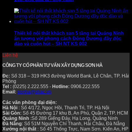
Thiết kế nội thất khách sạn 5 tầng tại Quảng Ninh
ấn tượng với phong cách Đông Dương đầy độc
đáo và cuốn hút – SH NT KS 002
Liên hệ
CÔNG TY CỔ PHẦN TƯ VẤN XÂY DỰNG SƠN HÀ
Đc:
Số 318 – 319 HK3 đường World Bank, Lê Chân, TP. Hải
Phòng
Tel :
(0225) 2.222.555 -
Hotline:
0906.222.555
Email:
sonha@shac.vn
Các văn phòng đại diện:
Hà Nội
: Số 4/172, Ngọc Hồi, Thanh Trì, TP. Hà Nội
Sài Gòn:
Số 45 Đường 17 khu B, An Phú, Quận 2, TP. HCM
Quảng Ninh
:Số 289 Giếng Đáy, Hạ Long, Quảng Ninh
Đà Nẵng
: Số 51M Nguyễn Chí Thanh, Hải Châu, Đà Nẵng
Xưởng nội thất
: Số 45 Thống Trực, Nam Sơn. Kiến An, HP