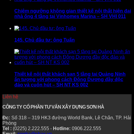
Chiêm ngưỡng không gian thiết kế nội thất hiện đại
nhà ống 4 tầng tại Vinhomes Marina – SH VHI 011
145. Chủ đầu tư: ông Tuấn
Thiết kế nội thất khách sạn 5 tầng tại Quảng Ninh
ấn tượng với phong cách Đông Dương đầy độc
đáo và cuốn hút – SH NT KS 002
Liên hệ
CÔNG TY CỔ PHẦN TƯ VẤN XÂY DỰNG SƠN HÀ
Đc:
Số 318 – 319 HK3 đường World Bank, Lê Chân, TP. Hải
Phòng
Tel :
(0225) 2.222.555 -
Hotline:
0906.222.555
Email:
sonha@shac.vn