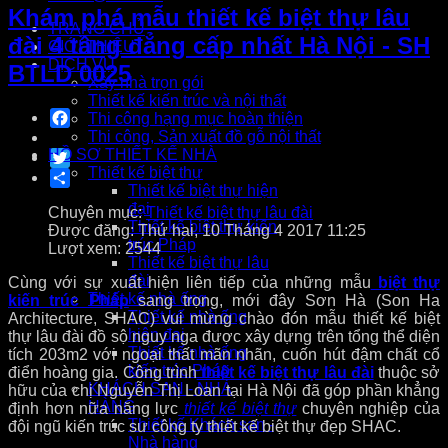
Khám phá mẫu thiết kế biệt thự lâu
TRANG CHỦ
đài 4 tầng đẳng cấp nhất Hà Nội - SH
GIỚI THIỆU
DỊCH VỤ
BTLD 0025
Xây nhà trọn gói
Thiết kế kiến trúc và nội thất
Facebook
Thi công hạng mục hoàn thiện
Thi công, Sản xuất đồ gỗ nội thất
HỒ SƠ THIẾT KẾ NHÀ
Twitter
Thiết kế biệt thự
Share
Thiết kế biệt thự hiện
đại
Chuyên mục:
Thiết kế biệt thự lâu đài
Thiết kế biệt thự kiến
Được đăng: Thứ hai, 10 Tháng 4 2017 11:25
trúc Pháp
Lượt xem: 2544
Thiết kế biệt thự lâu
đài
Cùng với sự xuất hiện liên tiếp của những mẫu
biệt thự
Thiết kế nhà ống
kiến trúc Pháp
sang trọng, mới đây Sơn Hà (Son Ha
Thiết kế nhà ống
Architecture, SHAC) vui mừng chào đón mẫu thiết kế biệt
hiện đại
thự lâu đài đồ sộ nguy nga được xây dựng trên tổng thể diện
Thiết kế nhà ống
tích 203m2 với ngoại thất mãn nhãn, cuốn hút đậm chất cổ
kiến trúc Pháp
điển hoàng gia. Công trình
thiết kế biệt thự lâu đài
thuộc sở
KHÁCH SẠN - NHÀ
hữu của chị Nguyễn Thị Loan tại Hà Nội đã góp phần khẳng
HÀNG
định hơn nữa năng lực
thiết kế biệt thự
chuyên nghiệp của
Thiết kế Khách sạn -
đội ngũ kiến trúc sư công ty thiết kế biệt thự đẹp SHAC.
Nhà hàng