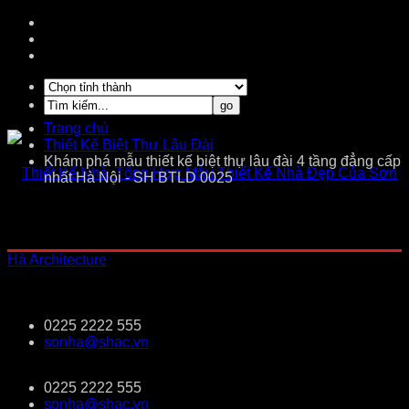
Trang chủ
Thiết Kế Biệt Thự Lâu Đài
Khám phá mẫu thiết kế biệt thự lâu đài 4 tầng đẳng cấp
nhất Hà Nội - SH BTLD 0025
0225 2222 555
sonha@shac.vn
0225 2222 555
sonha@shac.vn