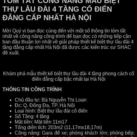
TÓM TẮT CÔNG NĂNG MẪU BIỆT
THỰ LÂU ĐÀI 4 TẦNG CỔ ĐIỂN
ĐẲNG CẤP NHẤT HÀ NỘI
Mời Quý vị bạn đọc cùng đến với một số thông tin tóm tắt
nhất về công năng công trình để bạn đọc có những tiếp cận
ban đầu thuận lợi nhất về giải pháp thiết kế biệt thự lâu đài 4
tầng đẳng cấp nhất Hà Nội đã được các kiến trúc sư SHAC
đề xuất.
Khám phá mẫu thiết kế biệt thự lâu đài 4 tầng phong cách cổ
điển đẳng cấp bậc nhất tại Hà Nội
THÔNG TIN CÔNG TRÌNH
Chủ đầu tư: Bà Nguyễn Thị Loan
Đc: Q. Đống Đa, TP. Hà Nội
Loại hình: Biệt thự lâu đài cổ điển
Số Tầng: 4 tầng
Mặt tiền: Mặt tiền 11m17
Tổng diện tích: 203m2 (11,17mx18,17m)
Công năng: Gara để xe; phòng khách lớn; phòng bếp;