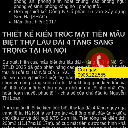
phòng ăn; phòng sinh hoạt chung; các phòng ngủ;
phòng vệ sinh; phòng xông hơi; phòng thờ.
Đơn vị thiết kế: Công ty Cổ phần Tư vấn Xây dựng
Sơn Hà (SHAC)
Năm thực hiện: 2017
THIẾT KẾ KIẾN TRÚC MẶT TIỀN MẪU
BIỆT THỰ LÂU ĐÀI 4 TẦNG SANG
TRỌNG TẠI HÀ NỘI
Sự xuất hiện của mẫu biệt thự lâu đài 4 tầng tại Hà Nội SH
BTLD 0025 đã góp phần nâng cao con số mẫu thiết kế biệt
Gọi ngay:
thự lâu đài tại Hà Nội của SHAC. "Giành chọn niềm tin tuyệt
0906.222.555
đối với đơn vị thiết kế biệt thự hàng đầu TP. Cảng là sự lựa
chọn vô cùng sáng suốt của tôi. Mọi không gian kiến trúc và
nội thất của ngôi biệt thự này từ những chi tiết nhỏ nhất đều
hoàn toàn thuyết phục tôi" - chia sẻ của chủ đầu tư Nguyễn
Thị Loan.
Phương án thiết kế kiến trúc biệt thư lâu đài 4 tầng nguy nga
tráng lệ tại Hà Nội là sự hợp tác và thống nhất đầy ăn ý giữa
chủ đầu tư và đội ngũ KTS Sơn Hà. Trên tổng thể diện tích
203m2 (11.17mx18.17m), bố cục mặt tiền được tạo hình khá