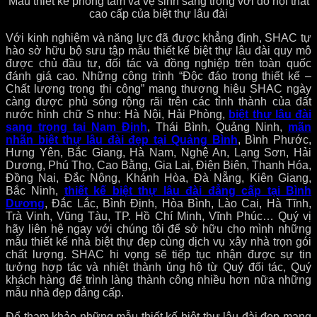
Mẫu thiết kế phòng tắm và vệ sinh sang trọng với đồ nội thất
cao cấp của biệt thự lâu đài
Với kinh nghiệm và năng lực đã được khẳng định, SHAC tự
hào sở hữu bộ sưu tập mẫu thiết kế biệt thự lâu đài quy mô
được chủ đầu tư, đối tác và đồng nghiệp trên toàn quốc
đánh giá cao. Những công trình “Độc đáo trong thiết kế –
Chất lượng trong thi công” mang thương hiệu SHAC ngày
càng được phủ sóng rộng rãi trên các tỉnh thành của đất
nước hình chữ S như: Hà Nội, Hải Phòng,
biệt thự lâu đài
sang trọng tại Nam Định
, Thái Bình, Quảng Ninh,
mãn
nhãn biêt thự lâu đài đẹp tại Quảng Bình
, Bình Phước,
Hưng Yên, Bắc Giang, Hà Nam, Nghệ An, Lạng Sơn, Hải
Dương, Phú Thọ, Cao Bằng, Gia Lai, Điện Biên, Thanh Hóa,
Đồng Nai, Đắc Nông, Khánh Hòa, Đà Nẵng, Kiên Giang,
Bắc Ninh,
thiết kế biệt thự lâu đài đẳng cấp tại Bình
Dương
, Đắc Lắc, Bình Định, Hòa Bình, Lào Cai, Hà Tĩnh,
Trà Vinh, Vũng Tàu, TP. Hồ Chí Minh, Vĩnh Phúc… Quý vị
hãy liên hệ ngay với chúng tôi để sở hữu cho mình những
mẫu thiết kế nhà biệt thự đẹp cùng dịch vụ xây nhà trọn gói
chất lượng. SHAC hi vọng sẽ tiếp tục nhận được sự tin
tưởng hợp tác và nhiệt thành ủng hộ từ Quý đối tác, Quý
khách hàng để trình làng thành công nhiều hơn nữa những
mẫu nhà đẹp đẳng cấp.
Để tham khảo những mẫu thiết kế biệt thự lâu đài đẹp mang