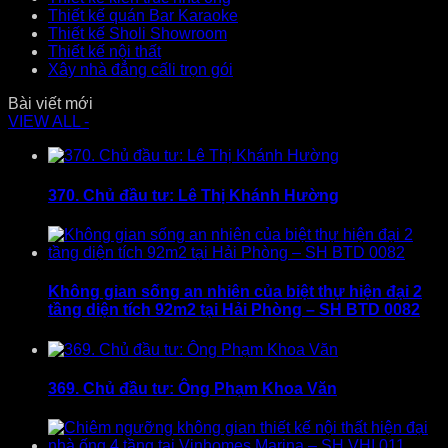
Thiết kế quán Bar Karaoke
Thiết kế Sholi Showroom
Thiết kế nội thất
Xây nhà đẳng cấli trọn gói
Bài viết mới
VIEW ALL -
370. Chủ đầu tư: Lê Thị Khánh Hường
Không gian sống an nhiên của biệt thự hiện đại 2
tầng diện tích 92m2 tại Hải Phòng – SH BTD 0082
369. Chủ đầu tư: Ông Phạm Khoa Văn