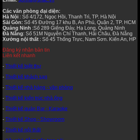
Các văn phòng đại diện:
Hà Nội
: Số 4/172, Ngọc Hồi, Thanh Trì, TP. Hà Nội
Sài Gòn:
Số 45 Đường 17 khu B, An Phú, Quận 2, TP. HCM
Quảng Ninh
:Số 289 Giếng Đáy, Hạ Long, Quảng Ninh
Đà Nẵng
: Số 51M Nguyễn Chí Thanh, Hải Châu, Đà Nẵng
Xưởng nội thất
: Số 45 Thống Trực, Nam Sơn. Kiến An, HP
Đăng ký nhận bản tin
Liên kết nhanh
-
Thiết kế biệt thự
-
Thiết kế khách sạn
-
Thiết kế nhà hàng - văn phòng
-
Thiết kế kiến trúc nhà ống
-
Thiết kế quán Bar - Karaoke
-
Thiết kế Shop - Showroom
-
Thiết kế nội thất