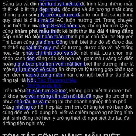
Sáng tạo và đổi mới tư duy thiết kế để trình làng những mẫu
Thiết kế Văn phòng -
thiết kế biệt thự đẹp nhất, độc đáo và ấn tượng nhất cùng
Chung cư
không gian sống lý tưởng, được đầu tư nội thất sang trọng
Thiết kế quy hoạch
quý phái là điều mà SHAC luôn hướng tới. Trong chuyên
Resort
mục biệt thự nhà đẹp SHAC hôm nay, chúng tôi mời Quý vị
Thiết kế Quán bar -
cùng
khám phá mẫu thiết kế biệt thự lâu đài 4 tầng đẳng
Karaoke
cấp nhất Hà Nội
hoàn toàn chinh phục chủ đầu tư Nguyễn
Thiết kế Shop -
Thị Loan cùng gia đình. Công trình biệt thự đồ sộ được đầu
Showroom
thiết kế ngoại thất quy mô ấn tượng, được đắp vẽ hệ thống
HỒ SƠ MẪU
hoa văn phào chỉ tinh xảo và sắc nét nhất. Lựa chọn mái
XÂY NHÀ ĐẸP TRỌN
chóp xanh đen đẳng cấp kết hợp với gam màu vàng cố điển
GÓI
hoàng gia bao phủ trọn vẹn mặt tiền biệt thự dường như là
KHÁCH HÀNG NÓI VỀ SƠN HÀ
một sự lựa chọn vô cùng ăn khớp và lý tưởng góp phần tạo
SỰ KIỆN SƠN HÀ
nên diện mạo vô cùng mãn nhãn cho ngôi biệt thự lâu đài 4
Ngày Lễ Sơn Hà
tầng tại Hà Nội.
Hợp Tác Thương Hiệu
Thể thao du lịch
Trên diện tích sàn hơn 200m2, không gian biệt thự được bố
Nghiệp vụ đào tạo
trí khoa học với những tiện tích nổi bật đã ngay lập tức chinh
Doanh nghiệp nói về chúng tôi
phục chủ đầu tư và mang lại cho doanh nghiệp thành phố
TUYỂN DỤNG
Cảng những cơ hội hợp tác lớn hơn. Chúng tôi mời bạn đọc
LIÊN HỆ
cùng đến với nội dung bài viết và chiêm ngưỡng những hình
ảnh sinh động thể hiện ý tưởng thiết kế ngôi biệt thự lâu đài
4 tầng tiện nghi này.