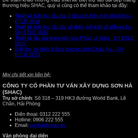
thương hiệu SHAC, quý vị cũng có thể tham khảo tại đây:
Thiết kế biệt thự lâu đài 3 tầng cổ điển mặt tiền 8.5m –
BTLD 0018
Thiết kế biệt thự lâu đài cổ điển, nội thất gỗ đẳng cấp -
SH BTLD 0022
Thiết kế lâu đài theo kiến trúc Pháp cổ điển - SH BTLD
0015
Biệt thự cổ điển 3 tầng phong cách Châu Âu – SH
BTLD 0020
Mọi chi tiết xin liên hệ:
CÔNG TY CỔ PHẦN TƯ VẤN XÂY DỰNG SƠN HÀ
(SHAC)
Trụ sở chính
: Số 318 – 319 HK3 đường World Bank, Lê
Chân, Hải Phòng
Điện thoại: 0312 222 555
Hotline: 0906 222 555
Email:
sonha@shac.vn
Văn phòng đại diện