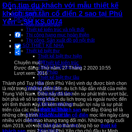
Đốn tim du khách với mẫu thiết kế
TRANG CHỦ
khách sạn tân cổ điển 2 sao tại Phú
GIỚI THIỆU
DỊCH VỤ
Yên – SH KS 0074
Xây nhà trọn gói
Thiết kế kiến trúc và nội thất
Facebook
Thi công hạng mục hoàn thiện
Thi công, Sản xuất đồ gỗ nội thất
HỒ SƠ THIẾT KẾ NHÀ
Twitter
Thiết kế biệt thự
Share
Thiết kế biệt thự hiện
đại
Chuyên mục:
Thiết kế kiến trúc
Thiết kế biệt thự kiến
Được đăng: Thứ năm, 27 Tháng 2 2020 10:55
trúc Pháp
Lượt xem: 2016
Thiết kế biệt thự lâu
đài
Thành phố Tuy Hòa (tỉnh Phú Yên) vinh dự được bình chọn
Thiết kế nhà ống
là một trong những điểm đến du lịch hấp dẫn nhất của miền
Thiết kế nhà ống
Trung Việt Nam. Điều này đã tạo nên sự phát triển vượt bậc,
hiện đại
bứt phá về số lượng khách du lịch trong và ngoài nước đến
Thiết kế nhà ống
với tỉnh thành này. Đi kèm những thuận lợi này là sự phát
kiến trúc Pháp
triển của các mẫu
thiết kế khách sạn
nơi đây. Đáng kể là
KHÁCH SẠN - NHÀ
những công trình
khách sạn tân cổ điển
mọc lên ngày càng
HÀNG
nhiều với diện mạo khang trang đổi mới. Những ngày cuối
Thiết kế Khách sạn -
năm 2019, với việc bàn giao thành công hồ sơ
thiết kế
Nhà hàng
khách sạn
mini 2 sao tại Phú Yên cho chủ đầu tư Minh