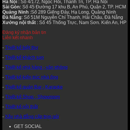
Hà Nội
: Số 4/172, Ngọc Hồi, Thanh Trì, TP. Hà Nội
Sài Gòn:
Số 45 Đường 17 khu B, An Phú, Quận 2, TP. HCM
Quảng Ninh
:Số 289 Giếng Đáy, Hạ Long, Quảng Ninh
Đà Nẵng
: Số 51M Nguyễn Chí Thanh, Hải Châu, Đà Nẵng
Xưởng nội thất
: Số 45 Thống Trực, Nam Sơn. Kiến An, HP
Đăng ký nhận bản tin
Liên kết nhanh
-
Thiết kế biệt thự
-
Thiết kế khách sạn
-
Thiết kế nhà hàng - văn phòng
-
Thiết kế kiến trúc nhà ống
-
Thiết kế quán Bar - Karaoke
-
Thiết kế Shop - Showroom
-
Thiết kế nội thất
-
Xây nhà đẳng cấp trọn gói
GET SOCIAL