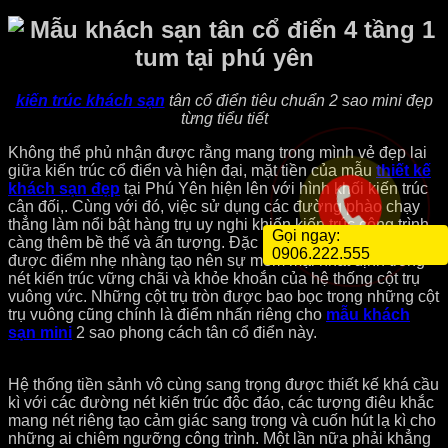
kiến trúc khách sạn
tân cổ điển tiêu chuẩn 2 sao mini đẹp
từng tiểu tiết
Không thể phủ nhận được rằng mang trong mình vẻ đẹp lai
giữa kiến trúc cổ điển và hiện đại, mặt tiền của mẫu
thiết kế
khách sạn đẹp
tại Phú Yên hiện lên với hình khối kiến trúc
cân đối,. Cùng với đó, việc sử dụng các đường phào chạy
thẳng làm nổi bật hàng trụ uy nghi khiến kiến trúc công trình
Gọi ngay:
càng thêm bề thế và ấn tượng. Đặc biệt, các chi tiết hoa văn
0906.222.555
được điểm nhẹ nhàng tạo nên sự mềm mại nhất định trong
nét kiến trúc vững chãi và khỏe khoắn của hệ thống cột trụ
vuông vức. Những cột trụ tròn được bao bọc trong những cột
trụ vuông cũng chính là điểm nhấn riêng cho
mẫu khách
sạn mini
2 sao phong cách tân cổ điển này.
Hệ thống tiền sảnh vô cùng sang trọng được thiết kế khá cầu
kì với các đường nét kiến trúc độc đáo, các tượng điêu khắc
mang nét riêng tạo cảm giác sang trọng và cuốn hút lạ kì cho
những ai chiêm ngưỡng công trình. Một lần nữa phải khẳng