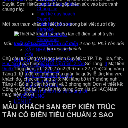
Thiết kế Văn phòng -
Duyệt, Sơn Hà Group tự hào góp thêm sức vào bức tranh
Chung cư
chung này.
Thiết kế quy hoạch
Resort
Mời bạn tham khảo chi tiết hồ sơ trong bài viết dưới đây!
Thiết kế Quán bar -
Karaoke
Thiết kế Shop -
Showroom
Mẫu
thiết kế khách sạn tân cổ điển
2 sao tại Phú Yên đốn
HỒ SƠ MẪU
tim mọi du khách
XÂY NHÀ ĐẸP TRỌN
GÓI
Chủ đầu tư: Ông Võ Ngọc Minh Duyệt
Đc: TP. Tuy Hòa, tỉnh.
KHÁCH HÀNG NÓI VỀ SƠN HÀ
Phú Yên
Loại hình:
Khách sạn mini 2 sao
Số Tầng:
4
Mặt tiền:
SỰ KIỆN SƠN HÀ
9m67
Tổng diện tích: 220,77m2 (9,67m x 22,77m)
Công năng:
Ngày Lễ Sơn Hà
Tầng 1: Khu để xe; phòng của quản lý; quầy lễ tân; khu vực
Hợp Tác Thương Hiệu
khách đợi checkin Tầng 2+3: Mỗi tầng bố trí 7 phòng nghỉ.
Thể thao du lịch
Tầng 4: Bố trí 3 căn hộ mini và 3 phòng nghỉ.
Đơn vị thiết kế:
Nghiệp vụ đào tạo
Công ty Cổ phần Tư vấn Xây dựng Sơn Hà (SHAC)
Năm
Doanh nghiệp nói về chúng tôi
thực hiện: 2020
TUYỂN DỤNG
LIÊN HỆ
MẪU KHÁCH SẠN ĐẸP KIẾN TRÚC
TÂN CỔ ĐIỂN TIÊU CHUẨN 2 SAO