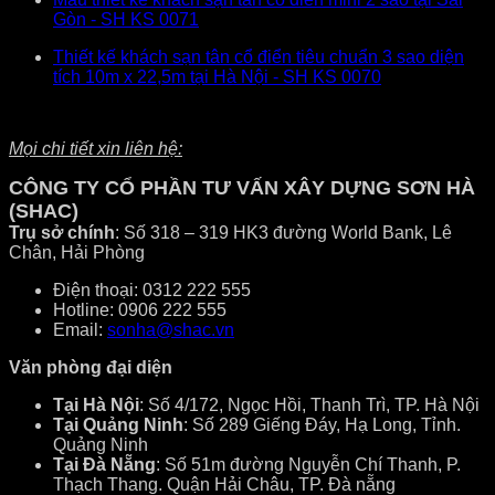
Gòn - SH KS 0071
Thiết kế khách sạn tân cổ điển tiêu chuẩn 3 sao diện
tích 10m x 22,5m tại Hà Nội - SH KS 0070
Mọi chi tiết xin liên hệ:
CÔNG TY CỔ PHẦN TƯ VẤN XÂY DỰNG SƠN HÀ
(SHAC)
Trụ sở chính
: Số 318 – 319 HK3 đường World Bank, Lê
Chân, Hải Phòng
Điện thoại: 0312 222 555
Hotline: 0906 222 555
Email:
sonha@shac.vn
Văn phòng đại diện
Tại Hà Nội
: Số 4/172, Ngọc Hồi, Thanh Trì, TP. Hà Nội
Tại Quảng Ninh
: Số 289 Giếng Đáy, Hạ Long, Tỉnh.
Quảng Ninh
Tại Đà Nẵng
: Số 51m đường Nguyễn Chí Thanh, P.
Thạch Thang. Quận Hải Châu, TP. Đà nẵng