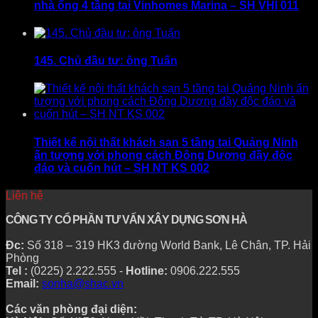
nhà ống 4 tầng tại Vinhomes Marina – SH VHI 011
145. Chủ đầu tư: ông Tuấn
Thiết kế nội thất khách sạn 5 tầng tại Quảng Ninh
ấn tượng với phong cách Đông Dương đầy độc
đáo và cuốn hút – SH NT KS 002
Liên hệ
CÔNG TY CỔ PHẦN TƯ VẤN XÂY DỰNG SƠN HÀ
Đc:
Số 318 – 319 HK3 đường World Bank, Lê Chân, TP. Hải
Phòng
Tel :
(0225) 2.222.555 -
Hotline:
0906.222.555
Email:
sonha@shac.vn
Các văn phòng đại diện: