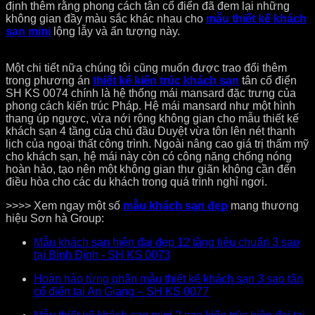
định thêm rằng phong cách tân cổ điển đã đem lại những
không gian đầy màu sắc khác nhau cho
mẫu thiết kế khách
sạn mini
lộng lẫy và ấn tượng này.
Một chi tiết nữa chúng tôi cũng muốn được trao đổi thêm
trong phương án
thiết kế kiến trúc khách sạn
tân cổ điển
SH KS 0074 chính là hệ thống mái mansard đặc trưng của
phong cách kiến trúc Pháp. Hệ mái mansard như một hình
thang úp ngược, vừa nới rộng không gian cho mẫu thiết kế
khách sạn 4 tầng của chủ đầu Duyệt vừa tôn lên nét thanh
lịch của ngoại thất công trình. Ngoài nâng cao giá trị thẩm mỹ
cho khách sạn, hệ mái này còn có công năng chống nóng
hoàn hảo, tạo nên một không gian thư giãn không cần đến
điều hòa cho các du khách trong quá trình nghỉ ngơi.
>>>> Xem ngay một số
mẫu khách sạn đẹp
mang thương
hiệu Sơn hà Group:
Mẫu khách sạn hiện đại đẹp 12 tầng tiêu chuẩn 3 sao
tại Bình Định - SH KS 0073
Hoàn hảo từng phân mẫu thiết kế khách sạn 3 sao tân
cổ điển tại An Giang – SH KS 0077