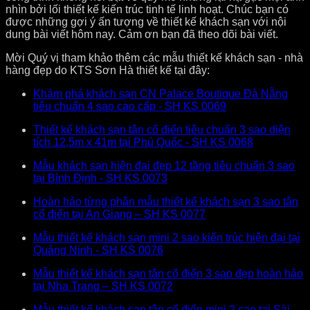
nhìn bởi lối thiết kế kiến trúc tinh tế linh hoạt. Chúc bạn có
được những gợi ý ấn tượng về thiết kế khách sạn với nội
dung bài viết hôm nay. Cảm ơn bạn đã theo dõi bài viết.
Mời Quý vị tham khảo thêm các mẫu thiết kế khách sạn - nhà
hàng đẹp do KTS Sơn Hà thiết kế tại đây:
Khám phá khách sạn CN Palace Boutique Đà Nẵng
tiêu chuẩn 4 sao cao cấp - SH KS 0069
Thiết kế khách sạn tân cổ điển tiêu chuẩn 3 sao diện
tích 12,5m x 41m tại Phú Quốc - SH KS 0068
Mẫu khách sạn hiện đại đẹp 12 tầng tiêu chuẩn 3 sao
tại Bình Định - SH KS 0073
Hoàn hảo từng phân mẫu thiết kế khách sạn 3 sao tân
cổ điển tại An Giang – SH KS 0077
Mẫu thiết kế khách sạn mini 2 sao kiến trúc hiện đại tại
Quảng Ninh - SH KS 0076
Mẫu thiết kế khách sạn tân cổ điển 3 sao đẹp hoàn hảo
tại Nha Trang – SH KS 0072
Mẫu thiết kế khách sạn tân cổ điển mini 2 sao tại Sài