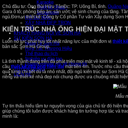
Karaoke
Chủ đầu tư: Ông Bùi Hữu Tân
Đc: TP. Uông Bí, tỉnh.
Quảng Ni
Thiết kế Shop -
Gara ô tô; phòng bếp ăn; sân ướt; vệ sinh chung của tầng. Tầng
Showroom
ngủ.
Đơn vị thiết kế: Công ty Cổ phần Tư vấn Xây dựng Sơn
HỒ SƠ MẪU
XÂY NHÀ ĐẸP TRỌN
KIẾN TRÚC NHÀ ỐNG HIỆN ĐẠI MẶT T
GÓI
KHÁCH HÀNG NÓI VỀ SƠN HÀ
SỰ KIỆN SƠN HÀ
Luôn nỗ lực phát huy tốt nhất năng lực của một đơn vị
thiết k
Ngày Lễ Sơn Hà
bản sắc Sơn Hà Group.
Hợp Tác Thương Hiệu
Thể thao du lịch
Nghiệp vụ đào tạo
Là tỉnh thành đang trên đà phát triển mọi mặt về kinh tế - x
Doanh nghiệp nói về chúng tôi
cầu
thiết kế nhà ống hiện đại
mặt tiền 4m. Trước nhu cầu thiế
TUYỂN DỤNG
qua từng chi tiết dù là nhỏ nhất, đội ngũ kiến trúc sư Sơn H
LIÊN HỆ
riêng và thiết kế nhà đẹp nói chung được ưa chuộng nhất hiện
Mẫu mặ
Tự tin thấu hiểu tâm tư nguyện vọng của gia chủ từ đó hiệ
giúp chúng tôi luôn được khách hàng tin tưởng hợp tác và tra
minh là: