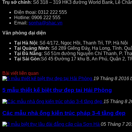
Trụ sở chính
: Số 318 – 319 HK3 đường World Bank, Lê Châ
Điện thoại: 0312 222 555
Hotline: 0906 222 555
Email:
sonha@shac.vn
Văn phòng đại diện
Tại Hà Nội
: Số 4/172, Ngọc Hồi, Thanh Trì, TP. Hà Nội
Tại Quảng Ninh
: Số 289 Giếng Đáy, Hạ Long, Tỉnh. Qu
Tại Đà Nẵng
: Số 51m đường Nguyễn Chí Thanh, P. Thạ
Tại Sài Gòn
:Số 45 Đường 17 khu B, An Phú, Quận 2, T
Bài viết liên quan
19 Tháng 8 2016 b
5 mẫu thiết kế biệt thự đẹp tại Hải Phòng
15 Tháng 8 20
Các mẫu nhà ống kiến trúc pháp 3-4 tầng đẹp
05 Tháng 7 201