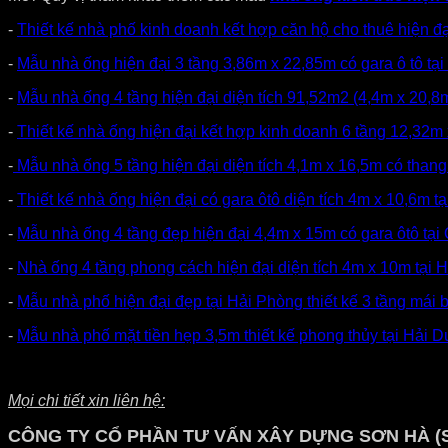
-
Thiết kế nhà phố kinh doanh kết hợp căn hộ cho thuê hiện 
-
Mẫu nhà ống hiện đại 3 tầng 3,86m x 22,85m có gara ô tô t
-
Mẫu nhà ống 4 tầng hiện đại diện tích 91,52m2 (4,4m x 20,
-
Thiết kế nhà ống hiện đại kết hợp kinh doanh 6 tầng 12,32
-
Mẫu nhà ống 5 tầng hiện đại diện tích 4,1m x 16,5m có tha
-
Thiết kế nhà ống hiện đại có gara ôtô diện tích 4m x 10,6m 
-
Mẫu nhà ống 4 tầng đẹp hiện đại 4,4m x 15m có gara ôtô t
-
Nhà ống 4 tầng phong cách hiện đại diện tích 4m x 10m tại
-
Mẫu nhà phố hiện đại đẹp tại Hải Phòng thiết kế 3 tầng mái
-
Mẫu nhà phố mặt tiền hẹp 3,5m thiết kế phong thủy tại Hả
Mọi chi tiết xin liên hệ:
CÔNG TY CỔ PHẦN TƯ VẤN XÂY DỰNG SƠN HÀ (