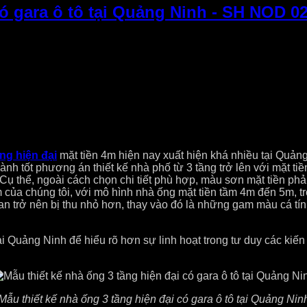
có gara ô tô tại Quảng Ninh - SH NOD 0
ng hiện đại
mặt tiền 4m hiện nay xuất hiện khá nhiều tại Quản
 tốt phương án thiết kế nhà phố từ 3 tầng trở lên với mặt tiền 
thể, ngoài cách chọn chi tiết phù hợp, màu sơn mặt tiền phải hài 
ghiệm của chúng tôi, với mô hình nhà ống mặt tiền tầm 4m đến 5m, t
ông gian trở nên bị thu nhỏ hơn, thay vào đó là những gam màu cá 
ại Quảng Ninh để hiểu rõ hơn sự linh hoạt trong tư duy các kiế
Mẫu thiết kế nhà ống 3 tầng hiện đại có gara ô tô tại Quảng Nin