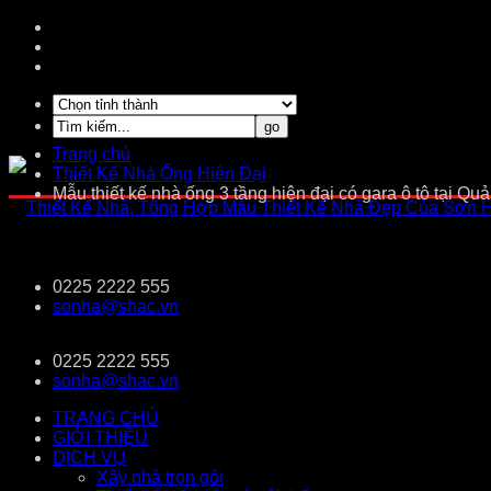
Trang chủ
Thiết Kế Nhà Ống Hiện Đại
Mẫu thiết kế nhà ống 3 tầng hiện đại có gara ô tô tại 
0225 2222 555
sonha@shac.vn
0225 2222 555
sonha@shac.vn
TRANG CHỦ
GIỚI THIỆU
DỊCH VỤ
Xây nhà trọn gói