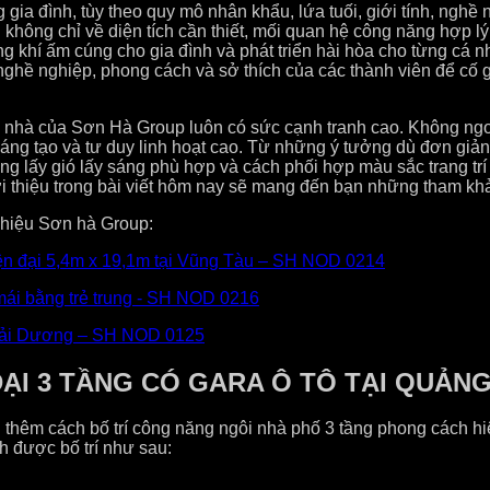
gia đình, tùy theo quy mô nhân khẩu, lứa tuối, giới tính, nghề 
 không chỉ về diện tích cần thiết, mối quan hệ công năng hợp lý
g khí ấm cúng cho gia đình và phát triển hài hòa cho từng cá n
hiểu nghề nghiệp, phong cách và sở thích của các thành viên để
ẫu nhà của Sơn Hà Group luôn có sức cạnh tranh cao. Không ngoa
 sáng tạo và tư duy linh hoạt cao. Từ những ý tưởng dù đơn giả
ớng lấy gió lấy sáng phù hợp và cách phối hợp màu sắc trang tr
i thiệu trong bài viết hôm nay sẽ mang đến bạn những tham khảo
hiệu Sơn hà Group:
iện đại 5,4m x 19,1m tại Vũng Tàu – SH NOD 0214
 mái bằng trẻ trung - SH NOD 0216
i Hải Dương – SH NOD 0125
ẠI 3 TẦNG CÓ GARA Ô TÔ TẠI QUẢNG
ểu thêm cách bố trí công năng ngôi nhà phố 3 tầng phong cách h
nh được bố trí như sau: