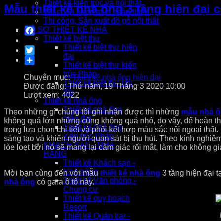
Thiết kế kiến trúc và nội thất
Mẫu thiết kế nhà ống 3 tầng hiện đại 
Thi công hạng mục hoàn thiện
Thi công, Sản xuất đồ gỗ nội thất
Facebook
HỒ SƠ THIẾT KẾ NHÀ
Thiết kế biệt thự
Thiết kế biệt thự hiện
Twitter
đại
Share
Thiết kế biệt thự kiến
trúc Pháp
Chuyên mục:
Thiết kế nhà ống hiện đại
Thiết kế biệt thự lâu
Được đăng: Thứ năm, 19 Tháng 3 2020 10:00
đài
Lượt xem: 4022
Thiết kế nhà ống
Thiết kế nhà ống
Theo những gì chúng tôi ghi nhận được thì những
mẫu nhà ố
hiện đại
không quá lớn những cũng không quá nhỏ, do vậy, để hoàn thành
Thiết kế nhà ống
trong lựa chọn chi tiết và phối kết hợp màu sắc nội ngoại thất. Cụ 
kiến trúc Pháp
sáng tạo và khiến người quan sát bị thu hút. Theo kinh n
KHÁCH SẠN - NHÀ
lòe loẹt bởi nó sẽ mang lại cảm giác rối mắt, làm cho kh
HÀNG
Thiết kế Khách sạn -
Nhà hàng
Mời bạn cùng đến với mẫu
thiết kế nhà ống
3 tầng hiện đại t
Thiết kế Văn phòng -
nhà ống
có gara ô tô này.
Chung cư
Thiết kế quy hoạch
Resort
Thiết kế Quán bar -