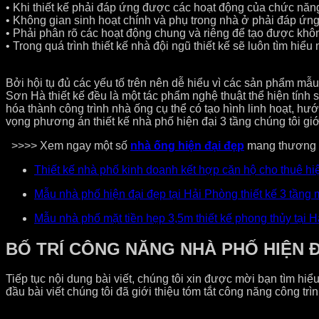
• Khi thiết kế phải đáp ứng được các hoạt động của chức năng 
• Không gian sinh hoạt chính và phụ trong nhà ở phải đáp ứng
• Phải phân rõ các hoạt động chung và riêng để tạo được khôn
• Trong quá trình thiết kế nhà đội ngũ thiết kế sẽ luôn tìm 
Bởi hội tụ đủ các yếu tố trên nên dễ hiểu vì các sản phẩm m
Sơn Hà thiết kế đều là một tác phẩm nghệ thuật thể hiện tính
hóa thành công trình nhà ống cụ thể có tạo hình linh hoạt, hư
vọng phương án thiết kế nhà phố hiện đại 3 tầng chúng tôi giớ
>>>> Xem ngay một số
nhà ống hiện đại đẹp
mang thương 
Thiết kế nhà phố kinh doanh kết hợp căn hộ cho thuê h
Mẫu nhà phố hiện đại đẹp tại Hải Phòng thiết kế 3 tầng
Mẫu nhà phố mặt tiền hẹp 3,5m thiết kế phong thủy tạ
BỐ TRÍ CÔNG NĂNG NHÀ PHỐ HIỆN Đ
Tiếp tục nội dung bài viết, chúng tôi xin được mời bạn tìm hi
đầu bài viết chúng tôi đã giới thiệu tóm tắt công năng công trì