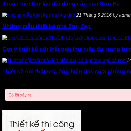
3 mẫu biệt thự lâu đài đẳng cấp của Sơn Hà
21 Tháng 6 2016 by admin,
Những mẫu thiết kế nhà ống đẹp
Gợi ý thiết kế nội thất biệt thự hiện đại trang tr
14
Thiết kế nội thất nhà ống hiện đại, có 3 phòng n
Có lỗi xảy ra