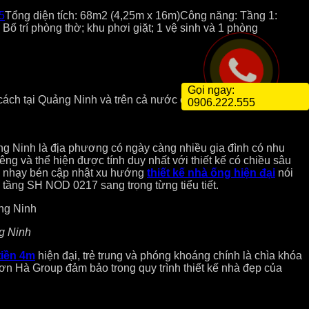
5
Tổng diện tích: 68m2 (4,25m x 16m)
Công năng: Tầng 1:
Bố trí phòng thờ; khu phơi giặt; 1 vệ sinh và 1 phòng
Gọi ngay:
cách tại Quảng Ninh và trên cả nước chính là yếu tố làm nên
0906.222.555
ảng Ninh là địa phương có ngày càng nhiều gia đình có nhu
êng và thể hiện được tính duy nhất với thiết kế có chiều sâu
 và nhạy bén cập nhật xu hướng
thiết kế nhà ống hiện đại
nói
 tầng SH NOD 0217 sang trọng từng tiểu tiết.
ng Ninh
tiền 4m
hiện đại, trẻ trung và phóng khoáng chính là chìa khóa
ơn Hà Group đảm bảo trong quy trình thiết kế nhà đẹp của