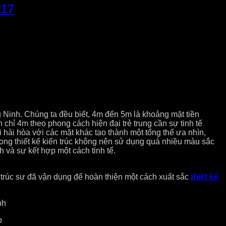
217
g Ninh. Chúng ta đều biết, 4m đến 5m là khoảng mặt tiền
chỉ 4m theo phong cách hiện đại trẻ trung cần sự tinh tế
hòa với các mặt khác tạo thành một tổng thể ưa nhìn,
rong thiết kế kiến trúc không nên sử dụng quá nhiều màu sắc
tính và sự kết hợp một cách tinh tế.
n trúc sư đã vận dụng để hoàn thiện một cách xuất sắc
thiết kế
h