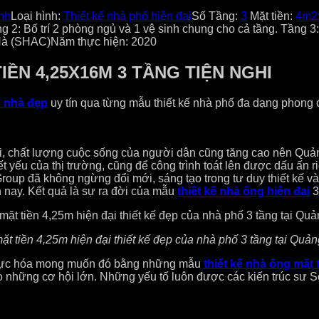
nh
Loại hình:
Thiết kế nhà phố hiện đại
Số Tầng:
3
Mặt tiền:
4m2
 2: Bố trí 2 phòng ngủ và 1 vệ sinh chung cho cả tầng. Tầng 3: 
 Hà (SHAC)
Năm thực hiện: 2020
IỀN 4,25X16M 3 TẦNG TIỆN NGHI
ế nhà đẹp
uy tín qua từng mẫu thiết kế nhà phố đa dạng phong 
ã hội, chất lượng cuộc sống của người dân cũng tăng cao nên Qu
t yếu của thị trường, cũng để công trình toát lên được dấu ấn ri
à Group đã không ngừng đổi mới, sáng tạo trong tư duy thiết kế
 nay. Kết quả là sự ra đời của mẫu
thiết kế nhà ống hiện đại
3
t tiền 4,25m hiện đại thiết kế đẹp của nhà phố 3 tầng tại Quả
n thực hóa mong muốn đó bằng những mẫu
thiết kế nhà ống mặt 
o những cơ hội lớn. Những yếu tố luôn được các kiến trúc sư S