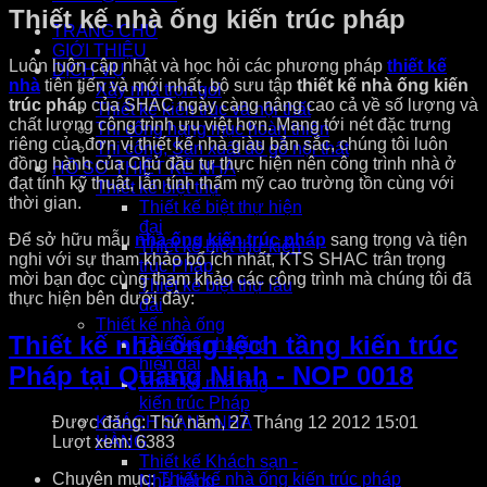
Thiết kế nhà ống kiến trúc pháp
TRANG CHỦ
GIỚI THIỆU
Luôn luôn cập nhật và học hỏi các phương pháp
thiết kế
DỊCH VỤ
nhà
tiên tiến và mới nhất, bộ sưu tập
thiết kế nhà ống kiến
Xây nhà trọn gói
trúc phá
p của SHAC ngày càng nâng cao cả về số lượng và
Thiết kế kiến trúc và nội thất
chất lượng công trình ưu việt hơn. Mang tới nét đặc trưng
Thi công hạng mục hoàn thiện
riêng của đơn vị thiết kế nhà giàu bản sắc, chúng tôi luôn
Thi công, Sản xuất đồ gỗ nội thất
đồng hành của Chủ đầu tư thực hiện nên công trình nhà ở
HỒ SƠ THIẾT KẾ NHÀ
đạt tính kỹ thuật, lẫn tính thẩm mỹ cao trường tồn cùng với
Thiết kế biệt thự
thời gian.
Thiết kế biệt thự hiện
đại
Để sở hữu mẫu
nhà ống kiến trúc pháp
sang trọng và tiện
Thiết kế biệt thự kiến
nghi với sự tham khảo bổ ích nhất, KTS SHAC trân trọng
trúc Pháp
mời bạn đọc cùng tham khảo các công trình mà chúng tôi đã
Thiết kế biệt thự lâu
thực hiện bên dưới đây:
đài
Thiết kế nhà ống
Thiết kế nhà ống lệch tầng kiến trúc
Thiết kế nhà ống
hiện đại
Pháp tại Quảng Ninh - NOP 0018
Thiết kế nhà ống
kiến trúc Pháp
Được đăng: Thứ năm, 27 Tháng 12 2012 15:01
KHÁCH SẠN - NHÀ
Lượt xem: 6383
HÀNG
Thiết kế Khách sạn -
Chuyên mục:
Thiết kế nhà ống kiến trúc pháp
Nhà hàng