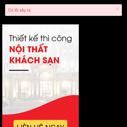
Có lỗi xảy ra