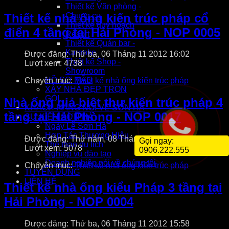
Thiết kế Văn phòng -
Thiết kế nhà ống kiến trúc pháp cổ
Chung cư
Thiết kế quy hoạch
điển 4 tầng tại Hải Phòng - NOP 0005
Resort
Thiết kế Quán bar -
Karaoke
Được đăng: Thứ ba, 06 Tháng 11 2012 16:02
Thiết kế Shop -
Lượt xem: 4738
Showroom
HỒ SƠ MẪU
Chuyên mục:
Thiết kế nhà ống kiến trúc pháp
XÂY NHÀ ĐẸP TRỌN
GÓI
Nhà ống giả biệt thự kiến trúc pháp 4
KHÁCH HÀNG NÓI VỀ SƠN HÀ
tầng tại Hải Phòng - NOP 0017
SỰ KIỆN SƠN HÀ
Ngày Lễ Sơn Hà
Hợp Tác Thương Hiệu
Được đăng: Thứ năm, 08 Tháng 11 2012 08:43
Gọi ngay:
Thể thao du lịch
Lượt xem: 5078
0906.222.555
Nghiệp vụ đào tạo
Doanh nghiệp nói về chúng tôi
Chuyên mục:
Thiết kế nhà ống kiến trúc pháp
TUYỂN DỤNG
LIÊN HỆ
Thiết kế nhà ống kiểu Pháp 3 tầng tại
Hải Phòng - NOP 0004
Được đăng: Thứ ba, 06 Tháng 11 2012 15:58