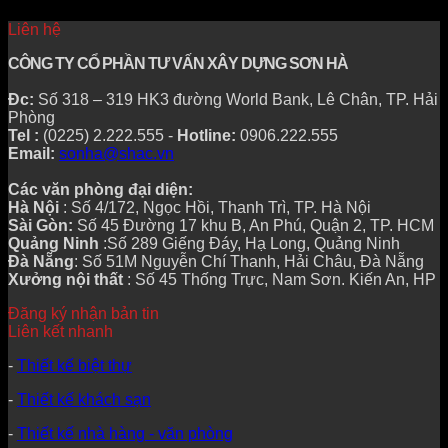
Liên hệ
CÔNG TY CỔ PHẦN TƯ VẤN XÂY DỰNG SƠN HÀ
Đc:
Số 318 – 319 HK3 đường World Bank, Lê Chân, TP. Hải
Phòng
Tel :
(0225) 2.222.555 -
Hotline:
0906.222.555
Email:
sonha@shac.vn
Các văn phòng đại diện:
Hà Nội
: Số 4/172, Ngọc Hồi, Thanh Trì, TP. Hà Nội
Sài Gòn:
Số 45 Đường 17 khu B, An Phú, Quận 2, TP. HCM
Quảng Ninh
:Số 289 Giếng Đáy, Hạ Long, Quảng Ninh
Đà Nẵng
: Số 51M Nguyễn Chí Thanh, Hải Châu, Đà Nẵng
Xưởng nội thất
: Số 45 Thống Trực, Nam Sơn. Kiến An, HP
Đăng ký nhận bản tin
Liên kết nhanh
-
Thiết kế biệt thự
-
Thiết kế khách sạn
-
Thiết kế nhà hàng - văn phòng