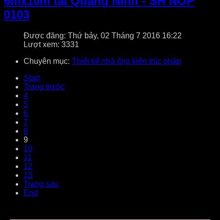
6mx10m tại Quảng Ninh - SH NOP
0103
Được đăng: Thứ bảy, 02 Tháng 7 2016 16:22
Lượt xem: 3331
Chuyên mục:
Thiết kế nhà ống kiến trúc pháp
Start
Trang trước
4
5
6
7
8
9
10
11
12
13
Trang sau
End