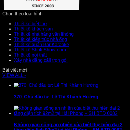
Chọn theo loại hình
Thiết kế biệt thự
Thiết kế khách sạn
Thiết kế nhà hàng văn lihòng
Thiết kế kiến trúc nhà ống
Thiết kế quán Bar Karaoke
Thiết kế Sholi Showroom
Thiết kế nội thất
Xây nhà đẳng cấli trọn gói
Bài viết mới
VIEW ALL -
370. Chủ đầu tư: Lê Thị Khánh Hường
Không gian sống an nhiên của biệt thự hiện đại 2
tầng diện tích 92m2 tại Hải Phòng – SH BTD 0082