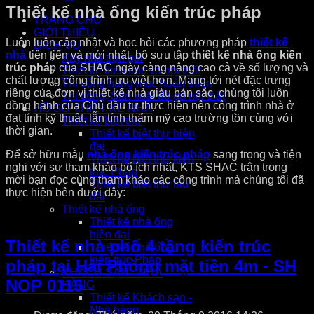
Thiết kế nhà ống kiến trúc pháp
TRANG CHỦ
GIỚI THIỆU
Luôn luôn cập nhật và học hỏi các phương pháp
thiết kế
DỊCH VỤ
nhà
tiên tiến và mới nhất, bộ sưu tập
thiết kế nhà ống kiến
Xây nhà trọn gói
trúc phá
p của SHAC ngày càng nâng cao cả về số lượng và
Thiết kế kiến trúc và nội thất
chất lượng công trình ưu việt hơn. Mang tới nét đặc trưng
Thi công hạng mục hoàn thiện
riêng của đơn vị thiết kế nhà giàu bản sắc, chúng tôi luôn
Thi công, Sản xuất đồ gỗ nội thất
đồng hành của Chủ đầu tư thực hiện nên công trình nhà ở
HỒ SƠ THIẾT KẾ NHÀ
đạt tính kỹ thuật, lẫn tính thẩm mỹ cao trường tồn cùng với
Thiết kế biệt thự
thời gian.
Thiết kế biệt thự hiện
đại
Để sở hữu mẫu
nhà ống kiến trúc pháp
sang trọng và tiện
Thiết kế biệt thự kiến
nghi với sự tham khảo bổ ích nhất, KTS SHAC trân trọng
trúc Pháp
mời bạn đọc cùng tham khảo các công trình mà chúng tôi đã
Thiết kế biệt thự lâu
thực hiện bên dưới đây:
đài
Thiết kế nhà ống
Thiết kế nhà ống
hiện đại
Thiết kế nhà phố 4 tầng kiến trúc
Thiết kế nhà ống
kiến trúc Pháp
pháp tại Hải Phòng mặt tiền 4m - SH
KHÁCH SẠN - NHÀ
NOP 0115
HÀNG
Thiết kế Khách sạn -
Nhà hàng