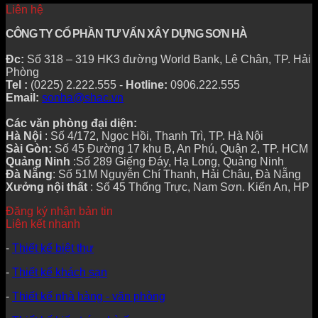
Liên hệ
CÔNG TY CỔ PHẦN TƯ VẤN XÂY DỰNG SƠN HÀ
Đc:
Số 318 – 319 HK3 đường World Bank, Lê Chân, TP. Hải
Phòng
Tel :
(0225) 2.222.555 -
Hotline:
0906.222.555
Email:
sonha@shac.vn
Các văn phòng đại diện:
Hà Nội
: Số 4/172, Ngọc Hồi, Thanh Trì, TP. Hà Nội
Sài Gòn:
Số 45 Đường 17 khu B, An Phú, Quận 2, TP. HCM
Quảng Ninh
:Số 289 Giếng Đáy, Hạ Long, Quảng Ninh
Đà Nẵng
: Số 51M Nguyễn Chí Thanh, Hải Châu, Đà Nẵng
Xưởng nội thất
: Số 45 Thống Trực, Nam Sơn. Kiến An, HP
Đăng ký nhận bản tin
Liên kết nhanh
-
Thiết kế biệt thự
-
Thiết kế khách sạn
-
Thiết kế nhà hàng - văn phòng