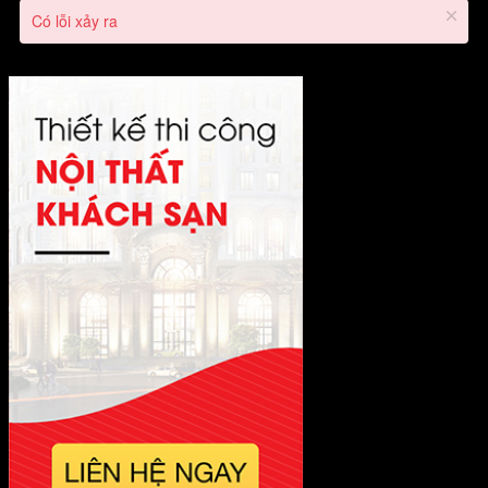
Có lỗi xảy ra