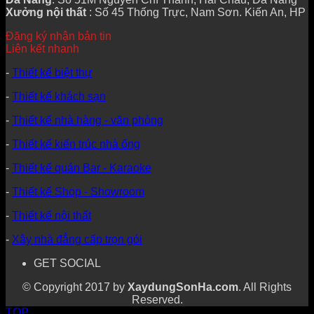
Xưởng nội thất
: Số 45 Thống Trực, Nam Sơn. Kiến An, HP
Đăng ký nhận bản tin
Liên kết nhanh
-
Thiết kế biệt thự
-
Thiết kế khách sạn
-
Thiết kế nhà hàng - văn phòng
-
Thiết kế kiến trúc nhà ống
-
Thiết kế quán Bar - Karaoke
-
Thiết kế Shop - Showroom
-
Thiết kế nội thất
-
Xây nhà đẳng cấp trọn gói
GET SOCIAL
© Copyright 2017 by
XaydungSonHa.com
. All Rights
Reserved.
TOP