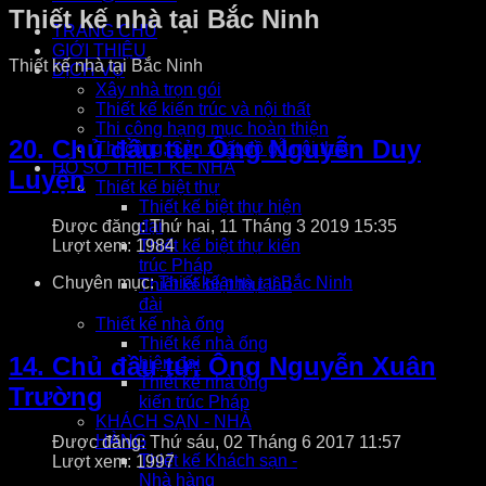
Thiết kế nhà tại Bắc Ninh
TRANG CHỦ
GIỚI THIỆU
Thiết kế nhà tại Bắc Ninh
DỊCH VỤ
Xây nhà trọn gói
Thiết kế kiến trúc và nội thất
Thi công hạng mục hoàn thiện
20. Chủ đầu tư: Ông Nguyễn Duy
Thi công, Sản xuất đồ gỗ nội thất
HỒ SƠ THIẾT KẾ NHÀ
Luyện
Thiết kế biệt thự
Thiết kế biệt thự hiện
Được đăng: Thứ hai, 11 Tháng 3 2019 15:35
đại
Lượt xem: 1984
Thiết kế biệt thự kiến
trúc Pháp
Chuyên mục:
Thiết kế nhà tại Bắc Ninh
Thiết kế biệt thự lâu
đài
Thiết kế nhà ống
Thiết kế nhà ống
14. Chủ đầu tư: Ông Nguyễn Xuân
hiện đại
Thiết kế nhà ống
Trường
kiến trúc Pháp
KHÁCH SẠN - NHÀ
HÀNG
Được đăng: Thứ sáu, 02 Tháng 6 2017 11:57
Thiết kế Khách sạn -
Lượt xem: 1997
Nhà hàng