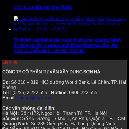
145. Chủ đầu tư: ông Tuấn
Thiết kế nội thất khách sạn 5 tầng tại Quảng Ninh
ấn tượng với phong cách Đông Dương đầy độc
đáo và cuốn hút – SH NT KS 002
Liên hệ
CÔNG TY CỔ PHẦN TƯ VẤN XÂY DỰNG SƠN HÀ
Đc:
Số 318 – 319 HK3 đường World Bank, Lê Chân, TP. Hải
Phòng
Tel :
(0225) 2.222.555 -
Hotline:
0906.222.555
Email:
sonha@shac.vn
Các văn phòng đại diện:
Hà Nội
: Số 4/172, Ngọc Hồi, Thanh Trì, TP. Hà Nội
Sài Gòn:
Số 45 Đường 17 khu B, An Phú, Quận 2, TP. HCM
Quảng Ninh
:Số 289 Giếng Đáy, Hạ Long, Quảng Ninh
Đà Nẵng
: Số 51M Nguyễn Chí Thanh, Hải Châu, Đà Nẵng