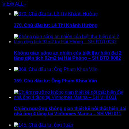
VIEW ALL -
370. Chủ đầu tư: Lê Thị Khánh Hường
Không gian sống an nhiên của biệt thự hiện đại 2
tầng diện tích 92m2 tại Hải Phòng – SH BTD 0082
369. Chủ đầu tư: Ông Phạm Khoa Văn
Chiêm ngưỡng không gian thiết kế nội thất hiện đại
nhà ống 4 tầng tại Vinhomes Marina – SH VHI 011