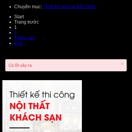
Chuyên mục:
Thiết kế nhà tại Bắc Ninh
Start
Trang trước
1
2
Trang sau
End
Có lỗi xảy ra