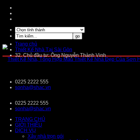
Trang chủ
Thiết Kế Nhà Tại Sài Gòn
32. Chủ đầu tư: Ông Nguyễn Thành Vinh
0225 2222 555
sonha@shac.vn
0225 2222 555
sonha@shac.vn
TRANG CHỦ
GIỚI THIỆU
DỊCH VỤ
Xây nhà trọn gói