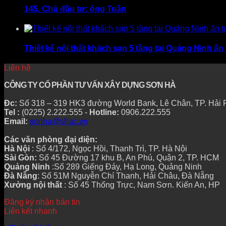
145. Chủ đầu tư: ông Tuấn
Thiết kế nội thất khách sạn 5 tầng tại Quảng Ninh
Liên hệ
CÔNG TY CỔ PHẦN TƯ VẤN XÂY DỰNG SƠN HÀ
Đc:
Số 318 – 319 HK3 đường World Bank, Lê Chân, TP. Hải
Tel :
(0225) 2.222.555 -
Hotline:
0906.222.555
Email:
sonha@shac.vn
Các văn phòng đại diện:
Hà Nội
: Số 4/172, Ngọc Hồi, Thanh Trì, TP. Hà Nội
Sài Gòn:
Số 45 Đường 17 khu B, An Phú, Quận 2, TP. HCM
Quảng Ninh
:Số 289 Giếng Đáy, Hạ Long, Quảng Ninh
Đà Nẵng
: Số 51M Nguyễn Chí Thanh, Hải Châu, Đà Nẵng
Xưởng nội thất
: Số 45 Thống Trực, Nam Sơn. Kiến An, HP
Đăng ký nhận bản tin
Liên kết nhanh