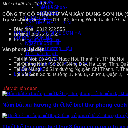
Karaoke
Mọi chi tiết xin liên hệ:
Thiết kế Shop -
Showroom
CÔNG TY CỔ PHẦN TƯ VẤN XÂY DỰNG SƠN HÀ (
HỒ SƠ MẪU
Trụ sở chính
: Số 318 – 319 HK3 đường World Bank, Lê Châ
XÂY NHÀ ĐẸP TRỌN
GÓI
Điện thoại: 0312 222 555
KHÁCH HÀNG NÓI VỀ SƠN HÀ
Hotline: 0906 222 555
SỰ KIỆN SƠN HÀ
Email:
sonha@shac.vn
Ngày Lễ Sơn Hà
Hợp Tác Thương Hiệu
Văn phòng đại diện
Thể thao du lịch
Nghiệp vụ đào tạo
Tại Hà Nội
: Số 4/172, Ngọc Hồi, Thanh Trì, TP. Hà Nội
Doanh nghiệp nói về chúng tôi
Tại Quảng Ninh
: Số 289 Giếng Đáy, Hạ Long, Tỉnh. Qu
TUYỂN DỤNG
Tại Đà Nẵng
: Số 51m đường Nguyễn Chí Thanh, P. Thạ
LIÊN HỆ
Tại Sài Gòn
:Số 45 Đường 17 khu B, An Phú, Quận 2, T
Bài viết liên quan
Nắm bắt xu hướng thiết kế biệt thự phong cách
Thiết kế thi công biệt thự 3 tầng có gara ô tô v