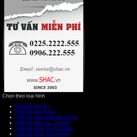
Chọn theo loại hình
Thiết kế biệt thự
Thiết kế khách sạn
Thiết kế nhà hàng văn lihòng
Thiết kế kiến trúc nhà ống
Thiết kế quán Bar Karaoke
Thiết kế Sholi Showroom