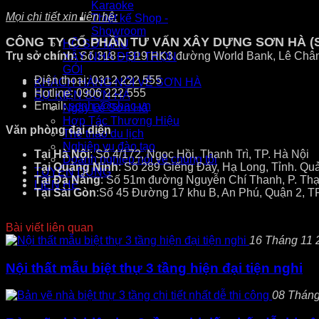
Karaoke
Mọi chi tiết xin liên hệ:
Thiết kế Shop -
Showroom
CÔNG TY CỔ PHẦN TƯ VẤN XÂY DỰNG SƠN HÀ (
HỒ SƠ MẪU
Trụ sở chính
: Số 318 – 319 HK3 đường World Bank, Lê Châ
XÂY NHÀ ĐẸP TRỌN
GÓI
Điện thoại: 0312 222 555
KHÁCH HÀNG NÓI VỀ SƠN HÀ
Hotline: 0906 222 555
SỰ KIỆN SƠN HÀ
Email:
sonha@shac.vn
Ngày Lễ Sơn Hà
Hợp Tác Thương Hiệu
Văn phòng đại diện
Thể thao du lịch
Nghiệp vụ đào tạo
Tại Hà Nội
: Số 4/172, Ngọc Hồi, Thanh Trì, TP. Hà Nội
Doanh nghiệp nói về chúng tôi
Tại Quảng Ninh
: Số 289 Giếng Đáy, Hạ Long, Tỉnh. Qu
TUYỂN DỤNG
Tại Đà Nẵng
: Số 51m đường Nguyễn Chí Thanh, P. Thạ
LIÊN HỆ
Tại Sài Gòn
:Số 45 Đường 17 khu B, An Phú, Quận 2, T
Bài viết liên quan
16 Tháng 11 2
Nội thất mẫu biệt thự 3 tầng hiện đại tiện nghi
08 Tháng 