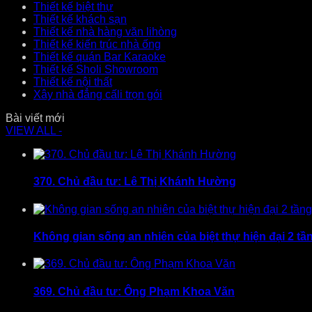
Thiết kế biệt thự
Thiết kế khách sạn
Thiết kế nhà hàng văn lihòng
Thiết kế kiến trúc nhà ống
Thiết kế quán Bar Karaoke
Thiết kế Sholi Showroom
Thiết kế nội thất
Xây nhà đẳng cấli trọn gói
Bài viết mới
VIEW ALL -
370. Chủ đầu tư: Lê Thị Khánh Hường
Không gian sống an nhiên của biệt thự hiện đại 2 tầ
369. Chủ đầu tư: Ông Phạm Khoa Văn