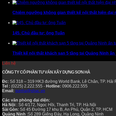
Chiêm ngưỡng không gian thiết kế nội thất hiện đại 
145. Chủ đầu tư: ông Tuấn
Thiết kế nội thất khách sạn 5 tầng tại Quảng Ninh
Liên hệ
CÔNG TY CỔ PHẦN TƯ VẤN XÂY DỰNG SƠN HÀ
Đc:
Số 318 – 319 HK3 đường World Bank, Lê Chân, TP. Hải
Tel :
(0225) 2.222.555 -
Hotline:
0906.222.555
Email:
sonha@shac.vn
Các văn phòng đại diện:
Hà Nội
: Số 4/172, Ngọc Hồi, Thanh Trì, TP. Hà Nội
Sài Gòn:
Số 45 Đường 17 khu B, An Phú, Quận 2, TP. HCM
Quảng Ninh
:Số 289 Giếng Đáy, Hạ Long, Quảng Ninh