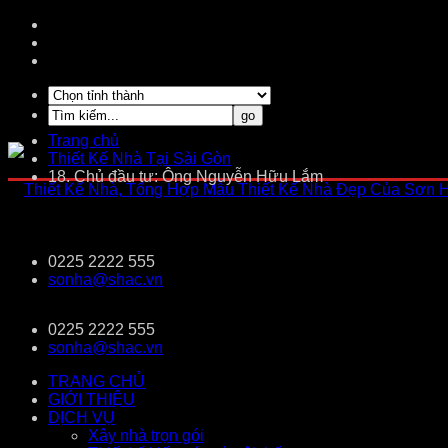
Trang chủ
Thiết Kế Nhà Tại Sài Gòn
18. Chủ đầu tư: Ông Nguyễn Hữu Lắm
0225 2222 555
sonha@shac.vn
0225 2222 555
sonha@shac.vn
TRANG CHỦ
GIỚI THIỆU
DỊCH VỤ
Xây nhà trọn gói