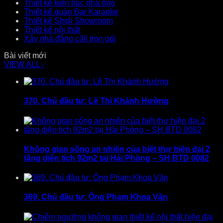
Thiết kế kiến trúc nhà ống
Thiết kế quán Bar Karaoke
Thiết kế Sholi Showroom
Thiết kế nội thất
Xây nhà đẳng cấli trọn gói
Bài viết mới
VIEW ALL -
370. Chủ đầu tư: Lê Thị Khánh Hường
Không gian sống an nhiên của biệt thự hiện đại 2
tầng diện tích 92m2 tại Hải Phòng – SH BTD 0082
369. Chủ đầu tư: Ông Phạm Khoa Văn