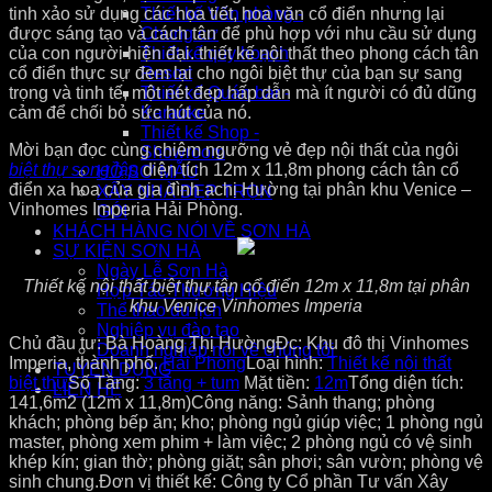
tinh xảo sử dụng các họa tiết, hoa văn cổ điển nhưng lại
Thiết kế Văn phòng -
được sáng tạo và cách tân để phù hợp với nhu cầu sử dụng
Chung cư
của con người hiện đại. thiết kế nội thất theo phong cách tân
Thiết kế quy hoạch
cổ điển thực sự đem lại cho ngôi biệt thự của bạn sự sang
Resort
trọng và tinh tế, một nét đẹp hấp dẫn mà ít người có đủ dũng
Thiết kế Quán bar -
cảm để chối bỏ sức hút của nó.
Karaoke
Thiết kế Shop -
Mời bạn đọc cùng chiêm ngưỡng vẻ đẹp nội thất của ngôi
Showroom
biệt thự song lập
diện tích 12m x 11,8m phong cách tân cổ
HỒ SƠ MẪU
điển xa hoa của gia đình achị Hường tại phân khu Venice –
XÂY NHÀ ĐẸP TRỌN
Vinhomes Imperia Hải Phòng.
GÓI
KHÁCH HÀNG NÓI VỀ SƠN HÀ
SỰ KIỆN SƠN HÀ
Ngày Lễ Sơn Hà
Thiết kế nội thất biệt thự tân cổ điển 12m x 11,8m tại phân
Hợp Tác Thương Hiệu
khu Venice Vinhomes Imperia
Thể thao du lịch
Nghiệp vụ đào tạo
Chủ đầu tư: Bà Hoàng Thị Hường
Đc: Khu đô thị Vinhomes
Doanh nghiệp nói về chúng tôi
Imperia, thành phố.
Hải Phòng
Loại hình:
Thiết kế nội thất
TUYỂN DỤNG
biệt thự
Số Tầng:
3 tầng + tum
Mặt tiền:
12m
Tổng diện tích:
LIÊN HỆ
141,6m2 (12m x 11,8m)
Công năng: Sảnh thang; phòng
khách; phòng bếp ăn; kho; phòng ngủ giúp việc; 1 phòng ngủ
master, phòng xem phim + làm việc; 2 phòng ngủ có vệ sinh
khép kín; gian thờ; phòng giặt; sân phơi; sân vườn; phòng vệ
sinh chung.
Đơn vị thiết kế: Công ty Cổ phần Tư vấn Xây