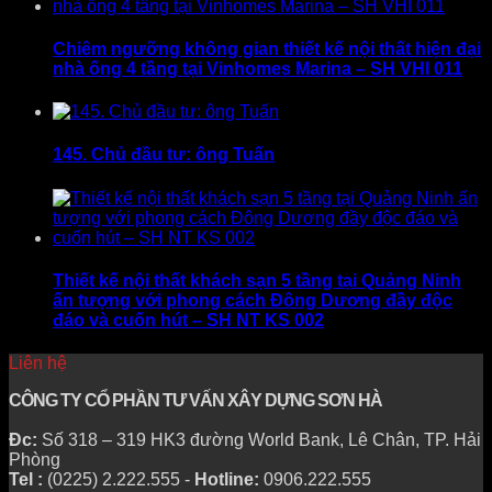
Chiêm ngưỡng không gian thiết kế nội thất hiện đại
nhà ống 4 tầng tại Vinhomes Marina – SH VHI 011
145. Chủ đầu tư: ông Tuấn
Thiết kế nội thất khách sạn 5 tầng tại Quảng Ninh
ấn tượng với phong cách Đông Dương đầy độc
đáo và cuốn hút – SH NT KS 002
Liên hệ
CÔNG TY CỔ PHẦN TƯ VẤN XÂY DỰNG SƠN HÀ
Đc:
Số 318 – 319 HK3 đường World Bank, Lê Chân, TP. Hải
Phòng
Tel :
(0225) 2.222.555 -
Hotline:
0906.222.555