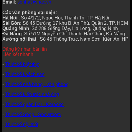
Email:
sonha@shac.vn
Các văn phòng đại diện:
Hà Nội
: Số 4/172, Ngọc Hồi, Thanh Trì, TP. Hà Nội
Sài Gòn:
Số 45 Đường 17 khu B, An Phú, Quận 2, TP. HCM
Quảng Ninh
:Số 289 Giếng Đáy, Hạ Long, Quảng Ninh
Đà Nẵng
: Số 51M Nguyễn Chí Thanh, Hải Châu, Đà Nẵng
Xưởng nội thất
: Số 45 Thống Trực, Nam Sơn. Kiến An, HP
Đăng ký nhận bản tin
Liên kết nhanh
-
Thiết kế biệt thự
-
Thiết kế khách sạn
-
Thiết kế nhà hàng - văn phòng
-
Thiết kế kiến trúc nhà ống
-
Thiết kế quán Bar - Karaoke
-
Thiết kế Shop - Showroom
-
Thiết kế nội thất