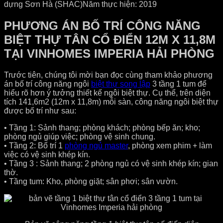
dựng Sơn Hà (SHAC)
Năm thực hiện: 2019
PHƯƠNG ÁN BỐ TRÍ CÔNG NĂNG
BIỆT THỰ TÂN CỔ ĐIỂN 12M X 11,8M
TẠI VINHOMES IMPERIA HẢI PHÒNG
Trước tiên, chúng tôi mời bạn đọc cùng tham khảo phương
án bố trí công năng ngôi
biệt thự song lập
3 tầng 1 tum để
hiểu rõ hơn ý tưởng thiết kế ngôi biệt thự. Cụ thể, trên diện
tích 141,6m2 (12m x 11,8m) mỗi sàn, công năng ngôi biệt thự
được bố trí như sau:
• Tầng 1: Sảnh thang; phòng khách; phòng bếp ăn; kho;
phòng ngủ giúp việc; phòng vệ sinh chung.
• Tầng 2: Bố trí 1
phòng ngủ master
, phòng xem phim + làm
việc có vệ sinh khép kín.
• Tầng 3 : Sảnh thang; 2 phòng ngủ có vệ sinh khép kín; gian
thờ.
• Tầng tum: Kho, phòng giặt; sân phơi; sân vườn.