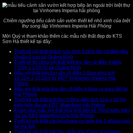
Chiêm ngưỡng tiểu cảnh sân vườn thiết kế nhỏ xinh của biệt
thự song lập Vinhomes Imperia Hải Phòng
Mời Quý vị tham khảo thêm các mẫu nội thất đẹp do KTS
Sơn Hà thiết kế tại đây:
Thiết kế nội thất khách sạn mini 5 tầng tân cổ điển tiêu
chuẩn 2 sao tại Quảng Ninh
Thiết kế thi công nội thất biệt thự tân cổ điển 4 tầng
7,55m x 13,97m tại Quảng Ninh
Mẫu nội thất biệt thự tân cổ điển 3 tầng diện tích
10,12m x 12,32m tại KĐT Vinhomes Imperia Hải
Phòng
Mẫu nội thất nhà ống tân cổ điển 4 tầng có gara ôtô tại
Hải Phòng
Thiết kế nội thất biệt thự 3 tầng diện tích 11m x 10,3m
kiểu hiện đại tại KĐT Waterfront Hải Phòng
Khám phá mẫu nội thất nhà phố liền kề 78m2 kiểu hiện
đại tại KĐT Waterfront City Hải Phòng
Thiết kế nội thất căn hộ chung cư hiện đại 3 phòng ngủ
tại Hà Nội
Thiết kế nội thất biệt thự phân khu Paris Vinhomes