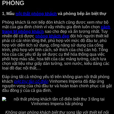
PHÒNG
1, Mẫu
nội thất phòng khách
và phòng bếp ăn biệt thự
Phòng khách là nơi tiếp đón khách cũng được xem như bộ
mặt của gia đình chính vì vậy nhiều gia đình luôn chọn
cách
trang trí phòng khách
sao cho đẹp và ấn tượng nhất. Tuy
nhiên để có được
phòng khách đẹp
đòi hỏi người thiết kế
phải có cái nhìn tổng thể, phù hợp với mức độ đầu tư, phù
hợp với diện tích sử dụng, công năng sử dụng của công
trình, phù hợp với tính cách, sở thích của chủ căn hộ. Tổng
hòa của các yếu tố ấy sẽ được cụ thể hóa thông qua việc
phối hợp màu sắc, họa tiết của các mảng tường, cách lựa
chọn vật liệu như giấy dán tường, sơn nước, kiểu dáng các
loại đồ đạc nội thất,…
Đáp ứng tất cả những yếu tố trên không gian nội thất phòng
khách
biệt thự tân cổ điển
Vinhomes Imperia đã đáp ứng
nguyện vọng của chủ đầu tư và hoàn toàn chinh phục cái gật
đầu đồng ý của cả gia đình.
Không gian phòng khách biệt thự song lập với thiết kế nội