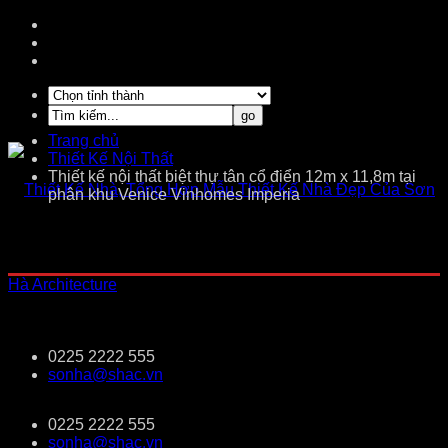
Trang chủ
Thiết Kế Nội Thất
Thiết kế nội thất biệt thự tân cổ điển 12m x 11,8m tại
phân khu Venice Vinhomes Imperia
0225 2222 555
sonha@shac.vn
0225 2222 555
sonha@shac.vn