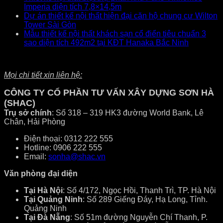
Imperia diện tích 7,8×14,5m
Dự án thiết kế nội thất hiện đại căn hộ chung cư Wilton
Tower Sài Gòn
Mẫu thiết kế nội thất khách sạn cổ điển tiêu chuẩn 3
sao diện tích 492m2 tại KĐT Hanaka Bắc Ninh
Mọi chi tiết xin liên hệ:
CÔNG TY CỔ PHẦN TƯ VẤN XÂY DỰNG SƠN HÀ
(SHAC)
Trụ sở chính
: Số 318 – 319 HK3 đường World Bank, Lê
Chân, Hải Phòng
Điện thoại: 0312 222 555
Hotline: 0906 222 555
Email:
sonha@shac.vn
Văn phòng đại diện
Tại Hà Nội
: Số 4/172, Ngọc Hồi, Thanh Trì, TP. Hà Nội
Tại Quảng Ninh
: Số 289 Giếng Đáy, Hạ Long, Tỉnh.
Quảng Ninh
Tại Đà Nẵng
: Số 51m đường Nguyễn Chí Thanh, P.