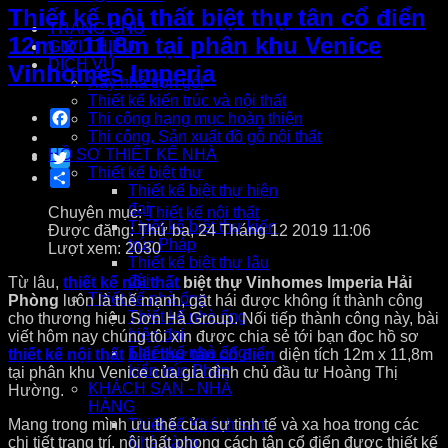
Thiết kế nội thất biệt thự tân cổ điển
TRANG CHỦ
12m x 11,8m tại phân khu Venice
GIỚI THIỆU
DỊCH VỤ
Vinhomes Imperia
Xây nhà trọn gói
Thiết kế kiến trúc và nội thất
Facebook
Thi công hạng mục hoàn thiện
Thi công, Sản xuất đồ gỗ nội thất
HỒ SƠ THIẾT KẾ NHÀ
Twitter
Thiết kế biệt thự
Share
Thiết kế biệt thự hiện
đại
Chuyên mục:
Thiết kế nội thất
Thiết kế biệt thự kiến
Được đăng: Thứ ba, 24 Tháng 12 2019 11:06
trúc Pháp
Lượt xem: 2030
Thiết kế biệt thự lâu
đài
Từ lâu,
thiết kế nội thất
biệt thự Vinhomes Imperia Hải
Thiết kế nhà ống
Phòng
luôn là thế mạnh, gặt hái được không ít thành công
Thiết kế nhà ống
cho thương hiệu Sơn Hà Group. Nối tiếp thành công này, bài
hiện đại
viết hôm nay chúng tôi xin được chia sẻ tới bạn đọc hồ sơ
Thiết kế nhà ống
thiết kế nội thất
biệt thự tân cổ điển
diện tích 12m x 11,8m
kiến trúc Pháp
tại phân khu Venice của gia đình chủ đầu tư Hoàng Thị
KHÁCH SẠN - NHÀ
Hường.
HÀNG
Mang trong mình ưu thế của sự tinh tế và xa hoa trong các
Thiết kế Khách sạn -
chi tiết trang trí, nội thất phong cách tân cổ điển được thiết kế
Nhà hàng