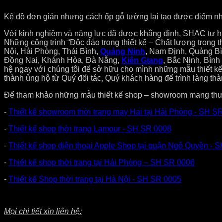
Kệ đồ đơn giản nhưng cách ốp gỗ tường lại tạo được điểm nhấ
Với kinh nghiệm và năng lực đã được khẳng định, SHAC tự hà
Những công trình “Độc đáo trong thiết kế – Chất lượng trong
Nội, Hải Phòng, Thái Bình,
Quảng Ninh
, Nam Định, Quảng B
Đồng Nai, Khánh Hòa, Đà Nẵng,
Kiên Giang
, Bắc Ninh, Bình
hệ ngay với chúng tôi để sở hữu cho mình những mẫu thiết kế
thành ủng hộ từ Quý đối tác, Quý khách hàng để trình làng
Để tham khảo những mẫu thiết kế shop – showroom mang thươ
-
Thiết kế showroom thời trang may Hai tại Hải Phòng - SH S
-
Thiết kế shop thời trang Lamour - SH SR 0008
-
Thiết kế shop điện thoại Apple Shop tại quận Ngô Quyền - 
-
Thiết kế shop thời trang tại Hải Phòng – SH SR 0006
-
Thiết kế Shop thời trang tại Hà Nội - SH SR 0005
Mọi chi tiết xin liên hệ: