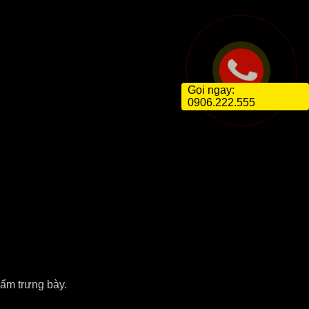
Gọi ngay:
0906.222.555
hẩm trưng bày.