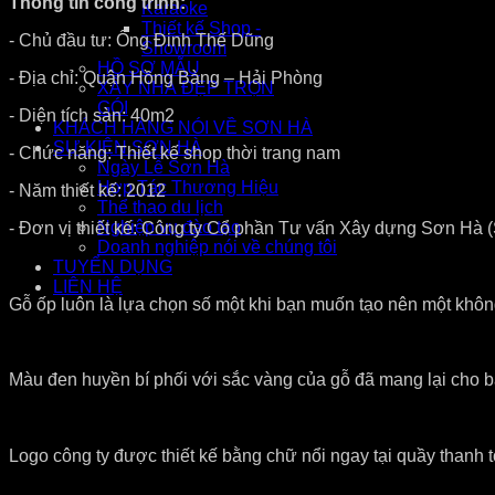
Thông tin công trình:
Karaoke
Thiết kế Shop -
- Chủ đầu tư: Ông Đinh Thế Dũng
Showroom
HỒ SƠ MẪU
- Địa chỉ: Quận Hồng Bàng – Hải Phòng
XÂY NHÀ ĐẸP TRỌN
GÓI
- Diện tích sàn: 40m2
KHÁCH HÀNG NÓI VỀ SƠN HÀ
SỰ KIỆN SƠN HÀ
- Chức năng: Thiết kế shop thời trang nam
Ngày Lễ Sơn Hà
Hợp Tác Thương Hiệu
- Năm thiết kế: 2012
Thể thao du lịch
Nghiệp vụ đào tạo
- Đơn vị thiết kế: Công ty Cổ phần Tư vấn Xây dựng Sơn Hà (
Doanh nghiệp nói về chúng tôi
TUYỂN DỤNG
LIÊN HỆ
Gỗ ốp luôn là lựa chọn số một khi bạn muốn tạo nên một khô
Màu đen huyền bí phối với sắc vàng của gỗ đã mang lại cho bạ
Logo công ty được thiết kế bằng chữ nổi ngay tại quầy thanh