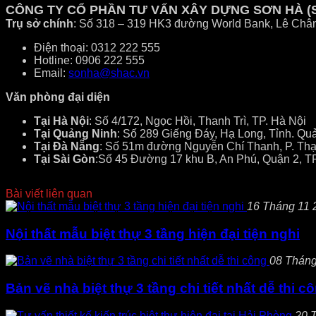
CÔNG TY CỔ PHẦN TƯ VẤN XÂY DỰNG SƠN HÀ (
Trụ sở chính
: Số 318 – 319 HK3 đường World Bank, Lê Châ
Điện thoại: 0312 222 555
Hotline: 0906 222 555
Email:
sonha@shac.vn
Văn phòng đại diện
Tại Hà Nội
: Số 4/172, Ngọc Hồi, Thanh Trì, TP. Hà Nội
Tại Quảng Ninh
: Số 289 Giếng Đáy, Hạ Long, Tỉnh. Qu
Tại Đà Nẵng
: Số 51m đường Nguyễn Chí Thanh, P. Thạ
Tại Sài Gòn
:Số 45 Đường 17 khu B, An Phú, Quận 2, T
Bài viết liên quan
16 Tháng 11 2
Nội thất mẫu biệt thự 3 tầng hiện đại tiện nghi
08 Tháng 
Bản vẽ nhà biệt thự 3 tầng chi tiết nhất dễ thi c
20 T