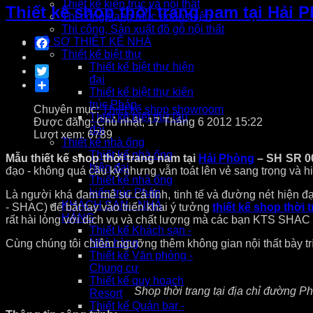
Thiết kế kiến trúc và nội thất
Thiết kế shop thời trang nam tại Hải 
Thi công hạng mục hoàn thiện
Thi công, Sản xuất đồ gỗ nội thất
Facebook
HỒ SƠ THIẾT KẾ NHÀ
Thiết kế biệt thự
Thiết kế biệt thự hiện
Twitter
đại
Share
Thiết kế biệt thự kiến
trúc Pháp
Chuyên mục:
Thiết kế shop showroom
Thiết kế biệt thự lâu
Được đăng: Chủ nhật, 17 Tháng 6 2012 15:22
đài
Lượt xem: 6789
Thiết kế nhà ống
Thiết kế nhà ống
Mẫu thiết kế shop thời trang nam tại
Hải Phòng
– SH SR 0
hiện đại
đạo - không quá cầu kỳ nhưng vẫn toát lên vẻ sang trọng và hi
Thiết kế nhà ống
kiến trúc Pháp
Là người khá đam mê sự cá tính, tinh tế và đường nét hiện 
KHÁCH SẠN - NHÀ
- SHAC) để bắt tay vào triển khai ý tưởng
thiết kế shop thời 
HÀNG
rất hài lòng với dịch vụ và chất lượng mà các bạn KTS SHAC
Thiết kế Khách sạn -
Nhà hàng
Cùng chúng tôi chiêm ngưỡng thêm không gian nội thất bày tr
Thiết kế Văn phòng -
Chung cư
Thiết kế quy hoạch
Shop thời trang tại địa chỉ đường 
Resort
Thiết kế Quán bar -