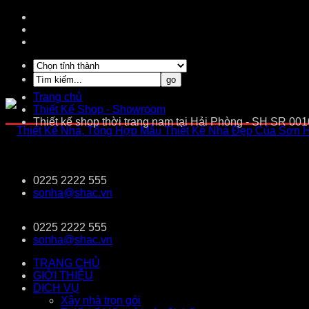
Trang chủ
Thiết Kế Shop - Showroom
Thiết kế shop thời trang nam tại Hải Phòng - SH SR 001
0225 2222 555
sonha@shac.vn
0225 2222 555
sonha@shac.vn
TRANG CHỦ
GIỚI THIỆU
DỊCH VỤ
Xây nhà trọn gói