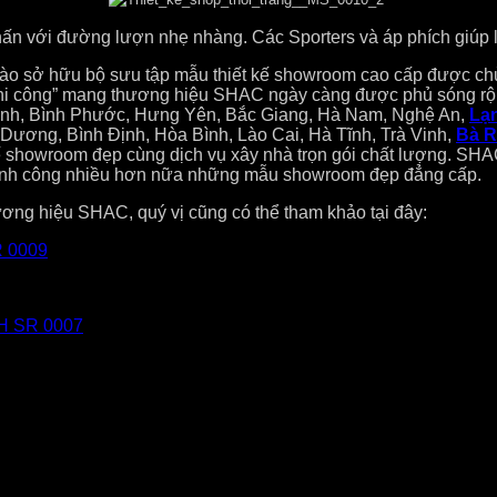
n với đường lượn nhẹ nhàng. Các Sporters và áp phích giúp là
o sở hữu bộ sưu tập mẫu thiết kế showroom cao cấp được chủ đ
 thi công” mang thương hiệu SHAC ngày càng được phủ sóng rộn
ình, Bình Phước, Hưng Yên, Bắc Giang, Hà Nam, Nghệ An,
Lạ
 Dương, Bình Định, Hòa Bình, Lào Cai, Hà Tĩnh, Trà Vinh,
Bà R
 showroom đẹp cùng dịch vụ xây nhà trọn gói chất lượng. SHAC 
 thành công nhiều hơn nữa những mẫu showroom đẹp đẳng cấp.
ng hiệu SHAC, quý vị cũng có thể tham khảo tại đây:
R 0009
SH SR 0007