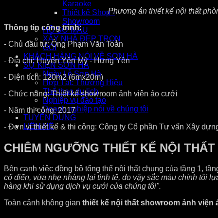
Karaoke
Phương án thiết kế nội thất ph
Thiết kế Shop -
Showroom
Thông tin công trình:
HỒ SƠ MẪU
XÂY NHÀ ĐẸP TRỌN
- Chủ đầu tư: Ông Phạm Văn Toản
GÓI
KHÁCH HÀNG NÓI VỀ SƠN HÀ
- Địa chỉ: Huyện Yên Mỹ - Hưng Yên
SỰ KIỆN SƠN HÀ
Ngày Lễ Sơn Hà
- Diện tích: 120m2 (6mx20m)
Hợp Tác Thương Hiệu
Thể thao du lịch
- Chức năng: Thiết kế showroom ảnh viện áo cưới
Nghiệp vụ đào tạo
Doanh nghiệp nói về chúng tôi
- Năm thi công: 2017
TUYỂN DỤNG
LIÊN HỆ
- Đơn vị thiết kế & thi công: Công ty Cổ phần Tư vấn Xây dự
CHIÊM NGƯỠNG THIẾT KẾ NỘI THẤT
Bên cạnh việc đồng bộ tổng thể nội thất chung của tầng 1, tần
cổ điển, vừa nhẹ nhàng lại tinh tế, do vậy sắc màu chính tôi 
hàng khi sử dụng dịch vụ cưới của chúng tôi".
Toàn cảnh không gian
thiết kế nội thất showroom ảnh viện 