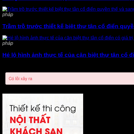
pháp
Trầm trồ trước thiết kế biệt thự tân cổ điển qu
pháp
Hé lộ hình ảnh thực tế của căn biệt thự tân cổ đ
Có lỗi xảy ra