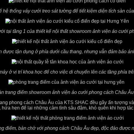
ế hệ thống váy cưới treo sát tường để tiết kiệm diện tích sàn của
ới tại tầng 1 của thiết kế nội thất showroom ảnh viện áo cưới
 được tận dụng ở phía dưới cầu thang, nhưng vẫn đảm bảo ánh
áy ở vị trí khoa học để cho việc di chuyển lên các tầng phía tr
à bàn trang điểm showroom ảnh viện áo cưới phong cách Châu Â
ng phong cách Châu Âu của KTS SHAC đều gây ấn tượng và sự
, hứa hẹn để lại những cảm tình sâu đậm, khó quên khi hợp tác 
ng điểm, bàn chờ với phong cách Châu Âu đẹp, độc đáo được n