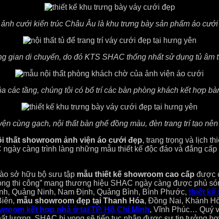
ảnh cưới kiến trúc Châu Âu là khu trưng bày sản phẩm áo cưới 
hông gian di chuyển, do đó KTS SHAC thống nhất sử dụng tủ âm
các tầng, chúng tôi có bố trí các bàn phòng khách kết hợp bàn 
ện cùng gạch, nội thất bàn ghế đồng màu, đèn trang trí tạo nên
ội thất showroom ảnh viện áo cưới đẹp
, trang trọng và lịch 
 ngày càng trình làng những mẫu thiết kế độc đáo và đắng cấ
hào sở hữu bộ sưu tập
mẫu thiết kế showroom cao cấp
được c
trong thi công” mang thương hiệu SHAC ngày càng được phủ sóng
Bình, Quảng Ninh, Nam Định, Quảng Bình, Bình Phước,
thiết k
Biên,
mẫu showroom đẹp tại Thanh Hóa
, Đồng Nai, Khánh Hò
owroom kết hợp nhà ở tại TP. Hồ Chí Minh
, Vĩnh Phúc… Quý v
hất lượng. SHAC hi vọng sẽ tiếp tục nhận được sự tin tưởng hợ