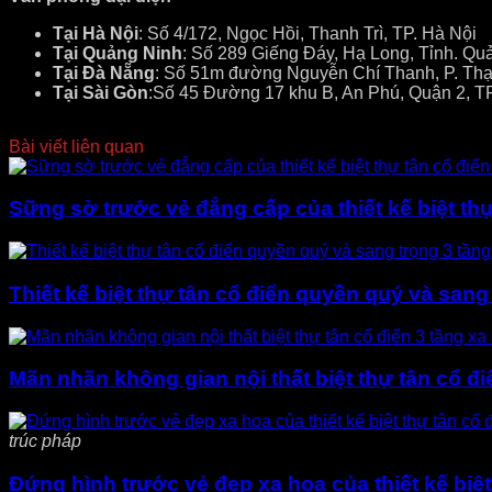
Tại Hà Nội
: Số 4/172, Ngọc Hồi, Thanh Trì, TP. Hà Nội
Tại Quảng Ninh
: Số 289 Giếng Đáy, Hạ Long, Tỉnh. Qu
Tại Đà Nẵng
: Số 51m đường Nguyễn Chí Thanh, P. Thạ
Tại Sài Gòn
:Số 45 Đường 17 khu B, An Phú, Quận 2, T
Bài viết liên quan
Sững sờ trước vẻ đẳng cấp của thiết kế biệt th
Thiết kế biệt thự tân cổ điển quyền quý và sang
Mãn nhãn không gian nội thất biệt thự tân cổ đi
trúc pháp
Đứng hình trước vẻ đẹp xa hoa của thiết kế biệt