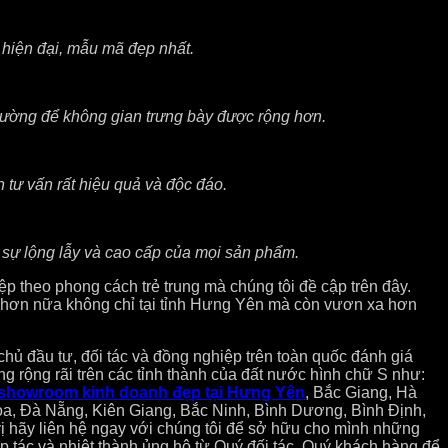
hiện đại, mẫu mã đẹp nhất.
 tường để không gian trưng bày được rộng hơn.
tư vấn rất hiệu quả và độc đáo.
 sự lộng lẫy và cao cấp của mọi sản phẩm.
thiệp theo phong cách trẻ trung mà chúng tôi đề cập trên đây.
p hơn nữa không chỉ tại tỉnh Hưng Yên mà còn vươn xa hơn
hủ đầu tư, đối tác và đồng nghiệp trên toàn quốc đánh giá
 rộng rãi trên các tỉnh thành của đất nước hình chữ S như:
ế showroom kinh doanh đẹp tại Hưng Yên
, Bắc Giang, Hà
a, Đà Nẵng, Kiên Giang, Bắc Ninh, Bình Dương, Bình Định,
ị hãy liên hệ ngay với chúng tôi để sở hữu cho mình những
p tác và nhiệt thành ủng hộ từ Quý đối tác, Quý khách hàng để