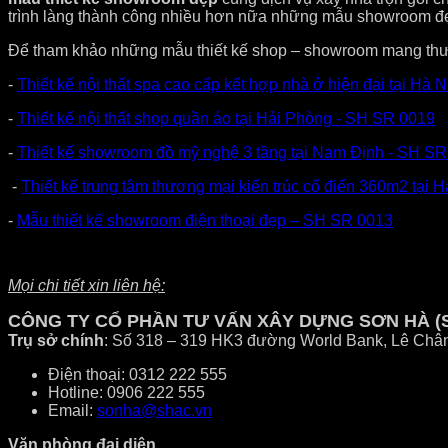
trình làng thành công nhiều hơn nữa những mẫu showroom đ
Để tham khảo những mẫu thiết kế shop – showroom mang thươ
-
Thiết kế nội thất spa cao cấp kết hợp nhà ở hiện đại tại Hà N
-
Thiết kế nội thất shop quần áo tại Hải Phòng - SH SR 0019
-
Thiết kế showroom đồ mỹ nghệ 3 tầng tại Nam Định - SH S
-
Thiết kế trung tâm thương mại kiến trúc cổ điển 360m2 tại 
-
Mẫu thiết kế showroom điện thoại đẹp – SH SR 0013
Mọi chi tiết xin liên hệ:
CÔNG TY CỔ PHẦN TƯ VẤN XÂY DỰNG SƠN HÀ (
Trụ sở chính
: Số 318 – 319 HK3 đường World Bank, Lê Châ
Điện thoại: 0312 222 555
Hotline: 0906 222 555
Email:
sonha@shac.vn
Văn phòng đại diện