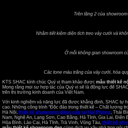
Trên tầng 2 của showroom 
Nhằm tiết kiệm diện tích treo váy cưới và k
Ở mỗi không gian showroom của 
Các tone màu trắng của váy cưới, hòa quy
KTS SHAC kính chúc Quý vị tham khảo được
mẫu thiết kế n
Mong rằng mọi sự hợp tác của Quý vị sẽ là động lực để SHAC
trên thị trường kinh doanh của Việt Nam.
Với kinh nghiệm và năng lực đã được khẳng định, SHAC tự 
cao. Những công trình “Độc đáo trong thiết kế – Chất lượng 
Hà Nội,
thiết kế showroom đẳng cấp tại Hải Phòng
, Thái 
Nam, Nghệ An, Lạng Sơn, Cao Bằng, Hà Tĩnh, Gia Lai, Điện 
Hòa Bình, Lào Cai, Hà Tĩnh, Trà Vinh, Vũng Tàu,
thiết kế sh
mẫu thiết kế showroom đẹp
cùng dịch vụ xây nhà trọn gói c