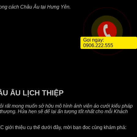
hong cách Châu Âu tại Hưng Yên.
Gọi ngay:
0906.222.555
U ÂU LỊCH THIỆP
ôi rất mong muốn sở hữu mô hình ảnh viện áo cưới kiểu pháp
i thượng. Hứa hẹn sẽ để lại ấn tượng tốt nhất cho mỗi Khách
giới thiệu cụ thể dưới đây, mời bạn đoc cùng khám phá: