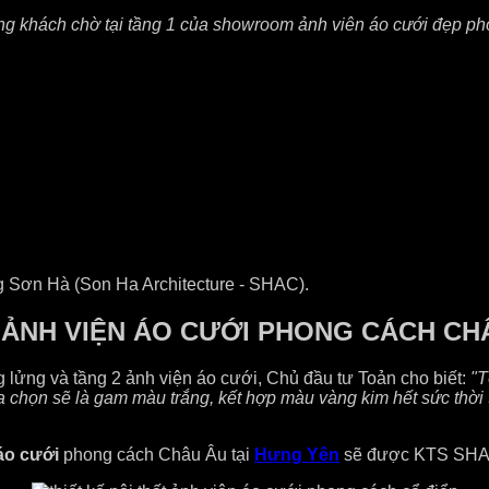
òng khách chờ tại tầng 1 của showroom ảnh viên áo cưới đẹp p
ng Sơn Hà (Son Ha Architecture - SHAC).
 ẢNH VIỆN ÁO CƯỚI PHONG CÁCH CHÂ
g lửng và tầng 2 ảnh viện áo cưới, Chủ đầu tư Toản cho biết:
"T
lựa chọn sẽ là gam màu trắng, kết hợp màu vàng kim hết sức thờ
áo cưới
phong cách Châu Âu tại
Hưng Yên
sẽ được KTS SHAC 