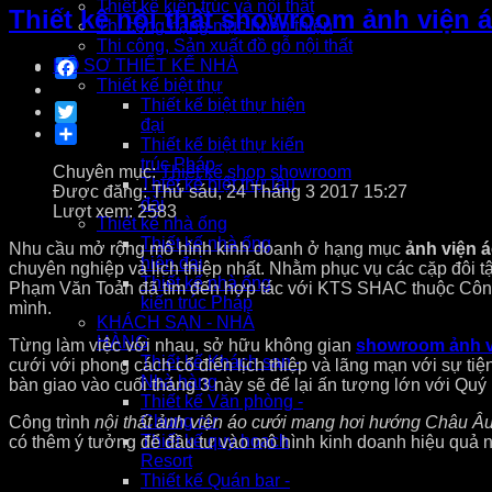
Thiết kế kiến trúc và nội thất
Thiết kế nội thất showroom ảnh viện
Thi công hạng mục hoàn thiện
Thi công, Sản xuất đồ gỗ nội thất
Facebook
HỒ SƠ THIẾT KẾ NHÀ
Thiết kế biệt thự
Thiết kế biệt thự hiện
Twitter
đại
Share
Thiết kế biệt thự kiến
trúc Pháp
Chuyên mục:
Thiết kế shop showroom
Thiết kế biệt thự lâu
Được đăng: Thứ sáu, 24 Tháng 3 2017 15:27
đài
Lượt xem: 2583
Thiết kế nhà ống
Thiết kế nhà ống
Nhu cầu mở rộng mô hình kinh doanh ở hạng mục
ảnh viện 
hiện đại
chuyên nghiệp và lịch thiệp nhất. Nhằm phục vụ các cặp đôi t
Thiết kế nhà ống
Phạm Văn Toản đã tìm đến hợp tác với KTS SHAC thuộc Công 
kiến trúc Pháp
mình.
KHÁCH SẠN - NHÀ
HÀNG
Từng làm việc với nhau, sở hữu không gian
showroom ảnh v
Thiết kế Khách sạn -
cưới với phong cách cổ điển lịch thiệp và lãng mạn với sự tiệ
Nhà hàng
bàn giao vào cuối tháng 3 này sẽ để lại ấn tượng lớn với Quý
Thiết kế Văn phòng -
Chung cư
Công trình
nội thất ảnh viện áo cưới mang hơi hướng Châu Â
Thiết kế quy hoạch
có thêm ý tưởng để đầu tư vào mô hình kinh doanh hiệu quả n
Resort
Thiết kế Quán bar -