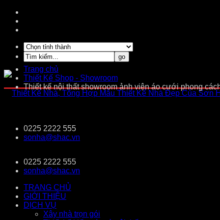
Trang chủ
Thiết Kế Shop - Showroom
Thiết kế nội thất showroom ảnh viện áo cưới phong cá
0225 2222 555
sonha@shac.vn
0225 2222 555
sonha@shac.vn
TRANG CHỦ
GIỚI THIỆU
DỊCH VỤ
Xây nhà trọn gói