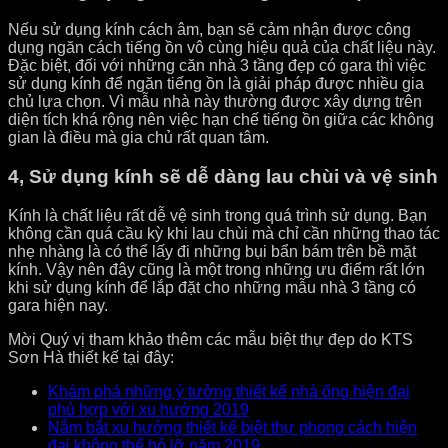
Nếu sử dụng kính cách âm, bạn sẽ cảm nhận được công
dụng ngăn cách tiếng ồn vô cùng hiệu quả của chất liệu này.
Đặc biệt, đối với những căn nhà 3 tầng đẹp có gara thì việc
sử dụng kính để ngăn tiếng ồn là giải pháp được nhiều gia
chủ lựa chọn. Vì mẫu nhà này thường được xây dựng trên
diện tích khá rộng nên việc hạn chế tiếng ồn giữa các không
gian là điều mà gia chủ rất quan tâm.
4, Sử dụng kính sẽ dễ dàng lau chùi và vệ sinh
Kính là chất liệu rất dễ vệ sinh trong quá trình sử dụng. Bạn
không cần quá cầu kỳ khi lau chùi mà chỉ cần những thao tác
nhẹ nhàng là có thể lấy đi những bụi bẩn bám trên bề mặt
kính. Vậy nên đây cũng là một trong những ưu điểm rất lớn
khi sử dụng kính để lắp đặt cho những mẫu nhà 3 tầng có
gara hiện nay.
Mời Quý vị tham khảo thêm các mẫu biệt thự đẹp do KTS
Sơn Hà thiết kế tại đây:
Khám phá những ý tưởng thiết kế nhà ống hiện đại
phù hợp với xu hướng 2019
Nắm bắt xu hướng thiết kế biệt thự phong cách hiện
đại không thể bỏ lỡ năm 2019