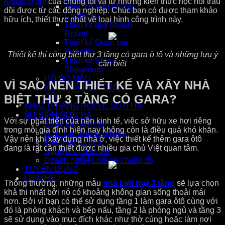
nhà trọn gói
của chúng tôi và từ những kiến thức học hỏi trau
Thiết kế Văn phòng -
dồi được từ các đông nghiệp. Chúc bạn có được tham khảo
Chung cư
hữu ích, thiết thực nhất về loại hình công trình này.
Thiết kế quy hoạch
Resort
Thiết kế Quán bar -
Karaoke
Thiết kế thi công biệt thự 3 tầng có gara ô tô và những lưu ý
Thiết kế Shop -
cần biết
Showroom
HỒ SƠ MẪU
VÌ SAO NÊN THIẾT KẾ VÀ XÂY NHÀ
XÂY NHÀ ĐẸP TRỌN
BIỆT THỰ 3 TẦNG CÓ GARA?
GÓI
KHÁCH HÀNG NÓI VỀ SƠN HÀ
SỰ KIỆN SƠN HÀ
Với sự phát triển của nền kinh tế, việc sở hữu xe hơi riêng
Ngày Lễ Sơn Hà
trong mỗi gia đình hiện nay không còn là điều quá khó khăn.
Hợp Tác Thương Hiệu
Vậy nên khi xây dựng nhà ở, việc thiết kế thêm gara ôtô
Thể thao du lịch
đang là rất cần thiết được nhiều gia chủ Việt quan tâm.
Nghiệp vụ đào tạo
Doanh nghiệp nói về chúng tôi
TUYỂN DỤNG
LIÊN HỆ
Thông thường, những mẫu
nhà biệt thự 3 tầng
sẽ lựa chọn
khả thi nhất bởi nó có khoảng không gian sống thoải mái
hơn. Bởi vì bạn có thể sử dụng tầng 1 làm gara ôtô cùng với
đó là phòng khách và bếp nấu, tầng 2 là phòng ngủ và tầng 3
sẽ sử dụng vào mục đích khác như thờ cúng hoặc làm nơi