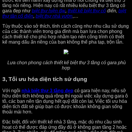
trước khi tiến hành xây dựng nhà ở nói chung và biệt thự 3
tầng nói riêng. Hiện nay có rất nhiều kiểu biệt thự 3 tầng có
gara đẹp như
biệt thự hiện đại
,
thiết kế biệt thự cổ
điển,
biệt
thự tân cổ điển
,
biệt thự nhà vườn
,…
Tùy thuộc vào sở thích, tính cách cũng như nhu cầu sử dụng
của các thành viên trong gia đình mà bạn lựa chọn phong
cách thiết kế cho phù hợp nhằm tạo nên công trình có thiết
kế mang dấu ấn riêng của bạn không thể pha tạp, trộn lẫn.
Lựa chọn phong cách thiết kế biệt thự 3 tầng có gara phù
hợp
3, Tối ưu hóa diện tích sử dụng
Với ngôi
nhà biệt thự 3 tầng đẹp
có gara hiện nay, nếu sở
hữu diện tích không quá rộng thì ngoài việc xây dựng gara ô
tô, các bạn nên tận dụng hết quỹ đất còn lại. Việc tối ưu hóa
diện tích đất sẽ giúp bạn có được khoản không gian sống
thoải mái hơn.
Đặc biệt, đối với thiết kế nhà 3 tầng, mặc dù nhu cầu sinh
hoạt có thể được đáp ứng đầy đủ ở không gian tầng 2 hoặc