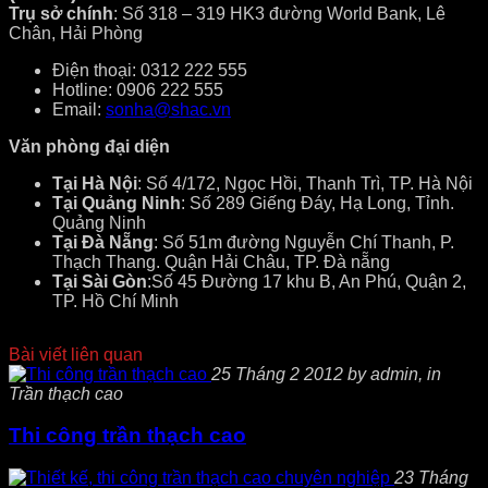
Trụ sở chính
: Số 318 – 319 HK3 đường World Bank, Lê
Chân, Hải Phòng
Điện thoại: 0312 222 555
Hotline: 0906 222 555
Email:
sonha@shac.vn
Văn phòng đại diện
Tại Hà Nội
: Số 4/172, Ngọc Hồi, Thanh Trì, TP. Hà Nội
Tại Quảng Ninh
: Số 289 Giếng Đáy, Hạ Long, Tỉnh.
Quảng Ninh
Tại Đà Nẵng
: Số 51m đường Nguyễn Chí Thanh, P.
Thạch Thang. Quận Hải Châu, TP. Đà nẵng
Tại Sài Gòn
:Số 45 Đường 17 khu B, An Phú, Quận 2,
TP. Hồ Chí Minh
Bài viết liên quan
25 Tháng 2 2012 by admin, in
Trần thạch cao
Thi công trần thạch cao
23 Tháng