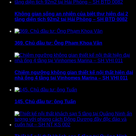
Không gian sống an nhiên của biệt thự hiện đại 2
tầng diện tích 92m2 tại Hải Phòng – SH BTD 0082
369. Chủ đầu tư: Ông Phạm Khoa Văn
Chiêm ngưỡng không gian thiết kế nội thất hiện đại
nhà ống 4 tầng tại Vinhomes Marina – SH VHI 011
145. Chủ đầu tư: ông Tuấn