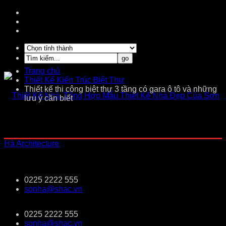
Trang chủ
Thiết Kế Kiến Trúc Biệt Thự
Thiết kế thi công biệt thự 3 tầng có gara ô tô và những
lưu ý cần biết
0225 2222 555
sonha@shac.vn
0225 2222 555
sonha@shac.vn