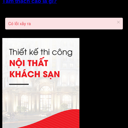
Tấm thạch cao là gì?
Có lỗi xảy ra