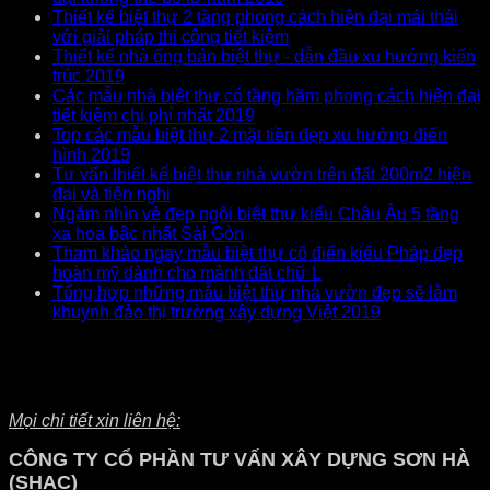
Thiết kế biệt thự 2 tầng phong cách hiện đại mái thái
với giải pháp thi công tiết kiệm
Thiết kế nhà ống bán biệt thự - dẫn đầu xu hướng kiến
trúc 2019
Các mẫu nhà biệt thự có tầng hầm phong cách hiện đại
tiết kiệm chi phí nhất 2019
Top các mẫu biệt thự 2 mặt tiền đẹp xu hướng điển
hình 2019
Tư vấn thiết kế biệt thự nhà vườn trên đất 200m2 hiện
đại và tiện nghi
Ngắm nhìn vẻ đẹp ngôi biệt thự kiểu Châu Âu 5 tầng
xa hoa bậc nhất Sài Gòn
Tham khảo ngay mẫu biệt thự cổ điển kiểu Pháp đẹp
hoàn mỹ dành cho mảnh đất chữ L
Tổng hợp những mẫu biệt thự nhà vườn đẹp sẽ làm
khuynh đảo thị trường xây dựng Việt 2019
Mọi chi tiết xin liên hệ:
CÔNG TY CỔ PHẦN TƯ VẤN XÂY DỰNG SƠN HÀ
(SHAC)