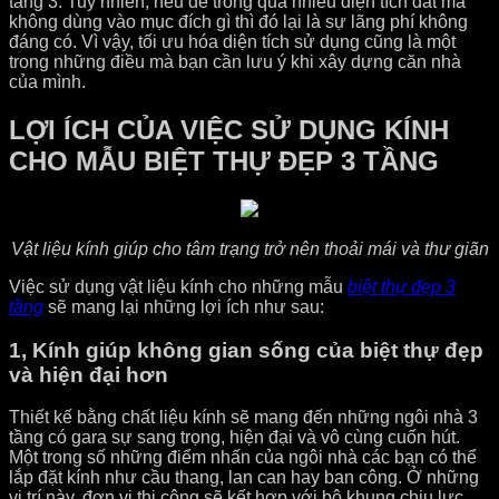
tầng 3. Tuy nhiên, nếu để trống quá nhiều diện tích đất mà
không dùng vào mục đích gì thì đó lại là sự lãng phí không
đáng có. Vì vậy, tối ưu hóa diện tích sử dụng cũng là một
trong những điều mà bạn cần lưu ý khi xây dựng căn nhà
của mình.
LỢI ÍCH CỦA VIỆC SỬ DỤNG KÍNH
CHO MẪU BIỆT THỰ ĐẸP 3 TẦNG
Vật liệu kính giúp cho tâm trạng trở nên thoải mái và thư giãn
Việc sử dụng vật liệu kính cho những mẫu
biệt thự đẹp 3
tầng
sẽ mang lại những lợi ích như sau:
1, Kính giúp không gian sống của biệt thự đẹp
và hiện đại hơn
Thiết kế bằng chất liệu kính sẽ mang đến những ngôi nhà 3
tầng có gara sự sang trọng, hiện đại và vô cùng cuốn hút.
Một trong số những điểm nhấn của ngôi nhà các bạn có thể
lắp đặt kính như cầu thang, lan can hay ban công. Ở những
vị trí này, đơn vị thi công sẽ kết hợp với bộ khung chịu lực