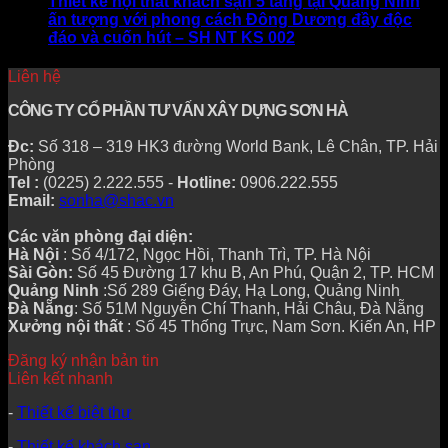
Thiết kế nội thất khách sạn 5 tầng tại Quảng Ninh
ấn tượng với phong cách Đông Dương đầy độc
đáo và cuốn hút – SH NT KS 002
Liên hệ
CÔNG TY CỔ PHẦN TƯ VẤN XÂY DỰNG SƠN HÀ
Đc:
Số 318 – 319 HK3 đường World Bank, Lê Chân, TP. Hải
Phòng
Tel :
(0225) 2.222.555 -
Hotline:
0906.222.555
Email:
sonha@shac.vn
Các văn phòng đại diện:
Hà Nội
: Số 4/172, Ngọc Hồi, Thanh Trì, TP. Hà Nội
Sài Gòn:
Số 45 Đường 17 khu B, An Phú, Quận 2, TP. HCM
Quảng Ninh
:Số 289 Giếng Đáy, Hạ Long, Quảng Ninh
Đà Nẵng
: Số 51M Nguyễn Chí Thanh, Hải Châu, Đà Nẵng
Xưởng nội thất
: Số 45 Thống Trực, Nam Sơn. Kiến An, HP
Đăng ký nhận bản tin
Liên kết nhanh
-
Thiết kế biệt thự
-
Thiết kế khách sạn