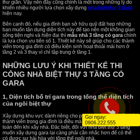
thư giãn. Vậy nên đây cũng chính là một trong những lý do
khiến nhiều người lựa chọn xây dựng
nhà biệt thự 3 tầng
hiện nay.
Bên cạnh đó, nếu gia đình bạn sở hữu quỹ đất hẹp những
bạn muốn tận dụng diện tích này để tạo nên một không gian
sống tiện nghi và hiện đại thì
mẫu nhà 3 tầng có gara
chính
là lựa chọn ưu tiên số 1. Thiết kế này sẽ giúp cho các thành
viên trong gia đình có điều kiện sinh hoạt thoải mái hơn ở
tầng 2 và 3 thay vì chỉ tập trung ở tầng 1.
NHỮNG LƯU Ý KHI THIẾT KẾ THI
CÔNG NHÀ BIỆT THỰ 3 TẦNG CÓ
GARA
1, Diện tích bố trí gara trong tổng thể diện tích
của ngôi biệt thự
Xây dựng khu vực dành riêng cho phương tiện đi lại của các
Gọi ngay:
thành viên trong gia đình là điều mà nhiều gia chủ phải tính
0906.222.555
toán đến khi xây nhà. Đặc biệt, đối với nhà biệt thự 3 tầng
muốn xây dựng gara lại càng phải cân nhắc hơn để có thể
có được sự hài hòa với tổng thể ngôi nhà.