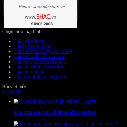
Chọn theo loại hình
Thiết kế biệt thự
Thiết kế khách sạn
Thiết kế nhà hàng văn lihòng
Thiết kế kiến trúc nhà ống
Thiết kế quán Bar Karaoke
Thiết kế Sholi Showroom
Thiết kế nội thất
Xây nhà đẳng cấli trọn gói
Bài viết mới
VIEW ALL -
370. Chủ đầu tư: Lê Thị Khánh Hường