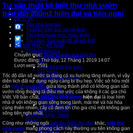
Tư vấn thiết kế biệt thự nhà vườn
TRANG CHỦ
trên đất 200m2 hiện đại và tiện nghi
GIỚI THIỆU
DỊCH VỤ
Xây nhà trọn gói
Facebook
Thiết kế kiến trúc và nội thất
Thi công hạng mục hoàn thiện
Twitter
Thi công, Sản xuất đồ gỗ nội thất
Share
HỒ SƠ THIẾT KẾ NHÀ
Thiết kế biệt thự
Chuyên mục:
Thiết kế kiến trúc biệt thự
Thiết kế biệt thự hiện
Được đăng: Thứ bảy, 12 Tháng 1 2019 14:07
đại
Lượt xem: 2591
Thiết kế biệt thự kiến
trúc Pháp
Tốc độ dân số nước ta đang có xu hướng tăng nhanh, vì vậy
Thiết kế biệt thự lâu
diện tích đất sử dụng ngày càng bị thu hẹp. Việc sở hữu một
đài
căn
biệt thự hiện đạ
i
giữa lòng thành phố có không gian sân
Thiết kế nhà ống
vườn rộng thoáng là điều mơ ước của không ít các gia chủ
Thiết kế nhà ống
Việt. Về bản chất,
biệt thự nhà vườn
hiện đại
là loại hình
hiện đại
nhà ở với không gian sống trong lành, mát mẻ và hài hòa
Thiết kế nhà ống
cùng thiên nhiên, cây cỏ đem tới cho gia chủ một không gian
kiến trúc Pháp
sống tiện nghi nhất.
KHÁCH SẠN - NHÀ
HÀNG
Cũng như những ngôi
biệt thự hiện đại đẹp
khác,
biệt thự
Thiết kế Khách sạn -
nhà vườn
mang phong cách này thường ưu tiên không gian
Nhà hàng