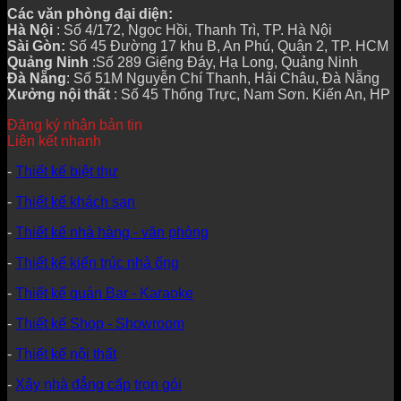
Các văn phòng đại diện:
Hà Nội
: Số 4/172, Ngọc Hồi, Thanh Trì, TP. Hà Nội
Sài Gòn:
Số 45 Đường 17 khu B, An Phú, Quận 2, TP. HCM
Quảng Ninh
:Số 289 Giếng Đáy, Hạ Long, Quảng Ninh
Đà Nẵng
: Số 51M Nguyễn Chí Thanh, Hải Châu, Đà Nẵng
Xưởng nội thất
: Số 45 Thống Trực, Nam Sơn. Kiến An, HP
Đăng ký nhận bản tin
Liên kết nhanh
-
Thiết kế biệt thự
-
Thiết kế khách sạn
-
Thiết kế nhà hàng - văn phòng
-
Thiết kế kiến trúc nhà ống
-
Thiết kế quán Bar - Karaoke
-
Thiết kế Shop - Showroom
-
Thiết kế nội thất
-
Xây nhà đẳng cấp trọn gói