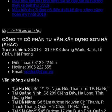
Mẫu nhà biệt thự phố hiện đại sẽ gây sốt xu hướng
thiết kế biệt thự 2019
Mẫu biệt thự 3 tầng cổ điển thiết kế đẹp, công năng
hoàn mỹ nhất 2019
Mọi chi tiết xin liên hệ:
CÔNG TY CỔ PHẦN TƯ VẤN XÂY DỰNG SƠN HÀ
(SHAC)
Trụ sở chính
: Số 318 – 319 HK3 đường World Bank, Lê
Chân, Hải Phòng
Điện thoại: 0312 222 555
Hotline: 0906 222 555
Email:
sonha@shac.vn
Văn phòng đại diện
Tại Hà Nội
: Số 4/172, Ngọc Hồi, Thanh Trì, TP. Hà Nội
Tại Quảng Ninh
: Số 289 Giếng Đáy, Hạ Long, Tỉnh.
Quảng Ninh
Tại Đà Nẵng
: Số 51m đường Nguyễn Chí Thanh, P.
Thạch Thang. Quận Hải Châu, TP. Đà nẵng
Tại Sài Gòn
:Số 45 Đường 17 khu B, An Phú, Quận 2,