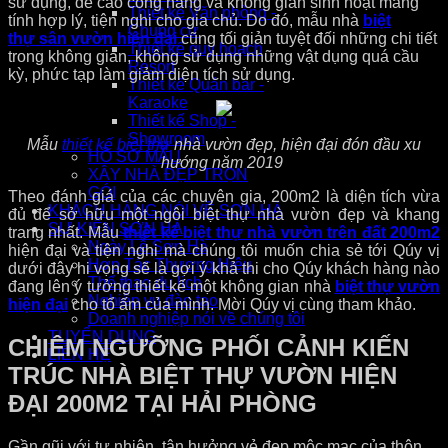
sử dụng, đề cao công năng và không gian sinh hoạt mang
Thiết kế Văn phòng -
tính hợp lý, tiện nghi cho gia chủ. Do đó, mẫu nhà
biệt
Chung cư
thự
sân vườn hiện đại
cũng tối giản tuyệt đối những chi tiết
Thiết kế quy hoạch
trong không gian, không sử dụng những vật dụng quá cầu
Resort
kỳ, phức tạp làm giảm diện tích sử dụng.
Thiết kế Quán bar -
Karaoke
Thiết kế Shop -
Showroom
Mẫu
thiết kế biệt thự
nhà vườn đẹp, hiện đại đón đầu xu
HỒ SƠ MẪU
hướng năm 2019
XÂY NHÀ ĐẸP TRỌN
GÓI
Theo đánh giá của các chuyên gia, 200m2 là diện tích vừa
KHÁCH HÀNG NÓI VỀ SƠN HÀ
đủ để sở hữu một ngôi biệt thự nhà vườn đẹp và khang
SỰ KIỆN SƠN HÀ
trang nhất. Mẫu
thiết kế biệt thự nhà vườn trên đất 200m2
Ngày Lễ Sơn Hà
hiện đại và tiện nghi mà chúng tôi muốn chia sẻ tới Qúy vị
Hợp Tác Thương Hiệu
dưới đây hi vọng sẽ là gợi ý khả thi cho Qúy khách hàng nào
Thể thao du lịch
đang lên ý tưởng thiết kế một không gian nhà
biệt thự vườn
Nghiệp vụ đào tạo
hiện đại
cho tổ ấm của mình. Mời Qúy vị cùng tham khảo.
Doanh nghiệp nói về chúng tôi
TUYỂN DỤNG
CHIÊM NGƯỠNG PHỐI CẢNH KIẾN
LIÊN HỆ
TRÚC NHÀ BIỆT THỰ VƯỜN HIỆN
ĐẠI 200M2 TẠI HẢI PHÒNG
Gần gũi với tự nhiên, tận hưởng vẻ đẹp mộc mạc của thôn