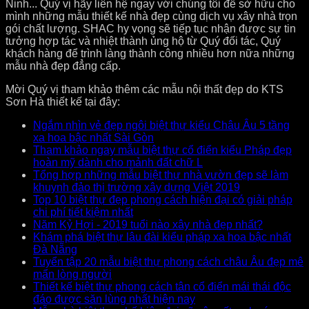
Ninh... Quý vị hãy liên hệ ngay với chúng tôi để sở hữu cho
mình những mẫu thiết kế nhà đẹp cùng dịch vụ xây nhà trọn
gói chất lượng. SHAC hy vọng sẽ tiếp tục nhận được sự tin
tưởng hợp tác và nhiệt thành ủng hộ từ Quý đối tác, Quý
khách hàng để trình làng thành công nhiều hơn nữa những
mẫu nhà đẹp đẳng cấp.
Mời Quý vị tham khảo thêm các mẫu nội thất đẹp do KTS
Sơn Hà thiết kế tại đây:
Ngắm nhìn vẻ đẹp ngôi biệt thự kiểu Châu Âu 5 tầng
xa hoa bậc nhất Sài Gòn
Tham khảo ngay mẫu biệt thự cổ điển kiểu Pháp đẹp
hoàn mỹ dành cho mảnh đất chữ L
Tổng hợp những mẫu biệt thự nhà vườn đẹp sẽ làm
khuynh đảo thị trường xây dựng Việt 2019
Top 10 biệt thự đẹp phong cách hiện đại có giải pháp
chi phí tiết kiệm nhất
Năm Kỷ Hợi - 2019 tuổi nào xây nhà đẹp nhất?
Khám phá biệt thự lâu đài kiểu pháp xa hoa bậc nhất
Đà Nẵng
Tuyển tập 20 mẫu biệt thự phong cách châu Âu đẹp mê
mẩn lòng người
Thiết kế biệt thự phong cách tân cổ điển mái thái độc
đáo được săn lùng nhất hiện nay