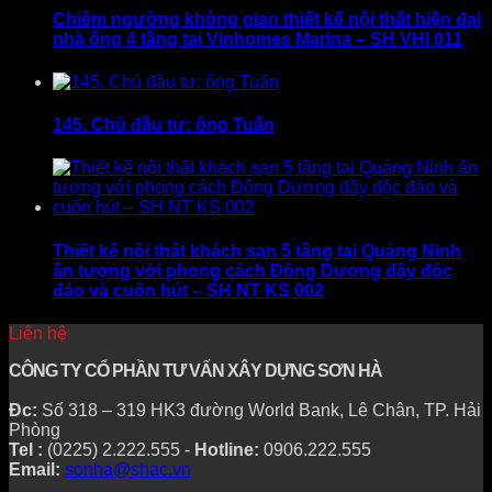
Chiêm ngưỡng không gian thiết kế nội thất hiện đại
nhà ống 4 tầng tại Vinhomes Marina – SH VHI 011
145. Chủ đầu tư: ông Tuấn
Thiết kế nội thất khách sạn 5 tầng tại Quảng Ninh
ấn tượng với phong cách Đông Dương đầy độc
đáo và cuốn hút – SH NT KS 002
Liên hệ
CÔNG TY CỔ PHẦN TƯ VẤN XÂY DỰNG SƠN HÀ
Đc:
Số 318 – 319 HK3 đường World Bank, Lê Chân, TP. Hải
Phòng
Tel :
(0225) 2.222.555 -
Hotline:
0906.222.555
Email:
sonha@shac.vn