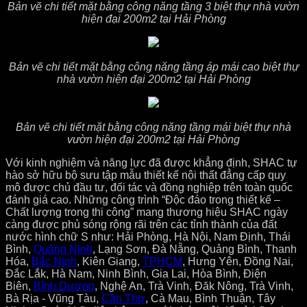
Bản vẽ chi tiết mặt bằng công năng tầng 3 biệt thự nhà vườn
hiện đại 200m2 tại Hải Phòng
Bản vẽ chi tiết mặt bằng công năng tầng áp mái cao biệt thự
nhà vườn hiện đại 200m2 tại Hải Phòng
Bản vẽ chi tiết mặt bằng công năng tầng mái biệt thự nhà
vườn hiện đại 200m2 tại Hải Phòng
Với kinh nghiệm và năng lực đã được khẳng định, SHAC tự
hào sở hữu bộ sưu tập mẫu thiết kế nội thất đẳng cấp quy
mô được chủ đầu tư, đối tác và đồng nghiệp trên toàn quốc
đánh giá cao. Những công trình “Độc đáo trong thiết kế –
Chất lượng trong thi công” mang thương hiệu SHAC ngày
càng được phủ sóng rộng rãi trên các tỉnh thành của đất
nước hình chữ S như: Hải Phòng, Hà Nội, Nam Định, Thái
Bình,
Quảng Ninh
, Lạng Sơn, Đà Nẵng, Quảng Bình, Thanh
Hóa,
Bắc Ninh
, Kiên Giang,
TPHCM
, Hưng Yên, Đồng Nai,
Đắc Lắk, Hà Nam, Ninh Bình, Gia Lai, Hòa Bình, Điện
Biên,
Bình Dương
, Nghệ An, Trà Vinh, Đăk Nông, Trà Vinh,
Bà Rịa - Vũng Tàu,
Cần Thơ
, Cà Mau, Bình Thuận, Tây