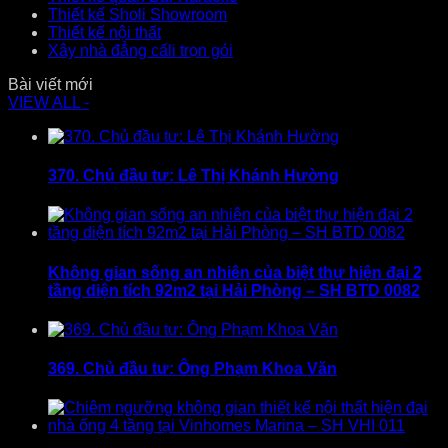
Thiết kế Sholi Showroom
Thiết kế nội thất
Xây nhà đẳng cấli trọn gói
Bài viết mới
VIEW ALL -
370. Chủ đầu tư: Lê Thị Khánh Hường
Không gian sống an nhiên của biệt thự hiện đại 2
tầng diện tích 92m2 tại Hải Phòng – SH BTD 0082
369. Chủ đầu tư: Ông Phạm Khoa Văn