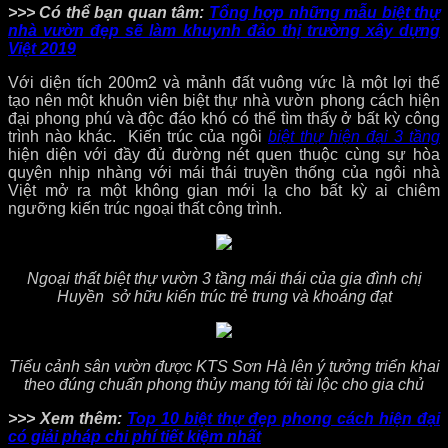
>>> Có thể bạn quan tâm:
Tổng hợp những mẫu biệt thự
nhà vườn đẹp sẽ làm khuynh đảo thị trường xây dựng
Việt 2019
Với diện tích 200m2 và mảnh đất vuông vức là một lợi thế
tạo nên một khuôn viên biệt thự nhà vườn phong cách hiện
đại phong phú và độc đáo khó có thể tìm thấy ở bất kỳ công
trình nào khác. Kiến trúc của ngôi
biệt thự hiện đại 3 tầng
hiện diện với đầy đủ đường nét quen thuộc cùng sự hòa
quyện nhịp nhàng với mái thái truyền thống của ngôi nhà
Việt mở ra một không gian mới lạ cho bất kỳ ai chiêm
ngưỡng kiến trúc ngoại thất công trình.
Ngoại thất biệt thự vườn 3 tầng mái thái của gia đình chị
Huyền sở hữu kiến trúc trẻ trung và khoáng đạt
Tiểu cảnh sân vườn được KTS Sơn Hà lên ý tưởng triển khai
theo đúng chuẩn phong thủy mang tới tài lộc cho gia chủ
>>> Xem thêm:
Top 10 biệt thự đẹp phong cách hiện đại
có giải pháp chi phí tiết kiệm nhất