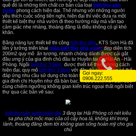
quê đó là những tính chất cơ bản của loại
biệt thự sân
vườn
phong cách hiện đại. Thế nhưng với những người
yêu thích cuộc sống tiện nghi, hiện đại thì việc đưa ra một
thiết kế biệt thự nhà vườn đi theo hướng này mà vẫn tạo
cảm giác nhẹ nhàng, thoáng đãng là điều không có gì khó
khăn.
Bằng năng lực thiết kế thi công
biệt thự đẹp
, KTS Sơn Hà đã
lên ý tưởng triển khai
mẫu biệt thự nhà vườn
đẹp diện tích
200m2 quy mô ấn tượng, nhanh chóng dành được cái gật
đầu ưng ý của gia đình chủ đầu tư Huyền tại Q. Hải An - Hải
Phòng. Ngôi
biệt thự 3 tầng
được thiết kế theo phong cách
hiện đại, quy mô
biệt thự 3 tầng
với đầy đủ công năng có thể
Gọi ngay:
đáp ứng nhu cầu sử dụng cho toàn thể các thành viên trong
0906.222.555
gia đình chị Huyền như đã bàn bạc. Truớc tiên, mời bạn đọc
cùng chiêm ngưỡng không gian kiến trúc ngoại thất ngôi biệt
thự qua các bản vẽ sau:
biệt thự sân vườn hiện đại
3 tầng tại Hải Phòng có nét kiêu
sa pha chút mộc mạc của cỏ cây hoa lá, không khí trong
lành, thoáng đãng đem tới không gian sống hoàn mỹ cho gia
chủ