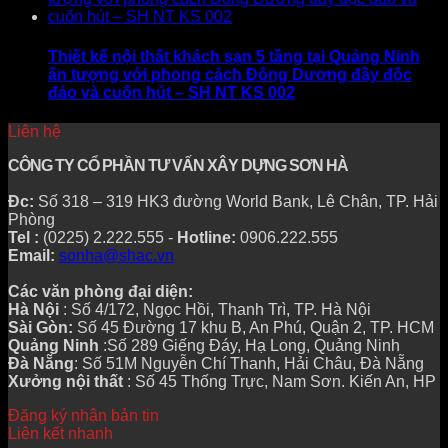
Thiết kế nội thất khách sạn 5 tầng tại Quảng Ninh
ấn tượng với phong cách Đông Dương đầy độc
đáo và cuốn hút – SH NT KS 002
Liên hệ
CÔNG TY CỔ PHẦN TƯ VẤN XÂY DỰNG SƠN HÀ
Đc:
Số 318 – 319 HK3 đường World Bank, Lê Chân, TP. Hải
Phòng
Tel :
(0225) 2.222.555 -
Hotline:
0906.222.555
Email:
sonha@shac.vn
Các văn phòng đại diện:
Hà Nội
: Số 4/172, Ngọc Hồi, Thanh Trì, TP. Hà Nội
Sài Gòn:
Số 45 Đường 17 khu B, An Phú, Quận 2, TP. HCM
Quảng Ninh
:Số 289 Giếng Đáy, Hạ Long, Quảng Ninh
Đà Nẵng
: Số 51M Nguyễn Chí Thanh, Hải Châu, Đà Nẵng
Xưởng nội thất
: Số 45 Thống Trực, Nam Sơn. Kiến An, HP
Đăng ký nhận bản tin
Liên kết nhanh