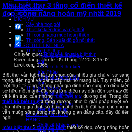
Mẫu biệt thự 3 tầng cổ điển thiết kế
TRANG CHỦ
đẹp, công năng hoàn mỹ nhất 2019
GIỚI THIỆU
DỊCH VỤ
Xây nhà trọn gói
Facebook
Thiết kế kiến trúc và nội thất
Thi công hạng mục hoàn thiện
Twitter
Thi công, Sản xuất đồ gỗ nội thất
Share
HỒ SƠ THIẾT KẾ NHÀ
Thiết kế biệt thự
Chuyên mục:
Thiết kế kiến trúc biệt thự
Thiết kế biệt thự hiện
Được đăng: Thứ tư, 05 Tháng 12 2018 15:02
đại
Lượt xem: 1965
Thiết kế biệt thự kiến
trúc Pháp
Biệt thự vẫn luôn là lựa chọn của nhiều gia chủ vì sự sang
Thiết kế biệt thự lâu
trọng, tiện nghi và đẳng cấp mà nó mang lại. Tuy nhiên, có
đài
một thực tế rằng, không phải gia đình nào cũng có điều kiện
Thiết kế nhà ống
sở hữu một mảnh đất rộng lớn, điều này dẫn đến sự thay đổi
Thiết kế nhà ống
về kiến trúc của những
mẫu biệt thự
đương đại. Trong đó,
hiện đại
thiết kế biệt thự
3 tầng
dường như là giải pháp tuyệt vời
Thiết kế nhà ống
cho những gia đình sở hữu một diện tích đất hạn chế nhưng
kiến trúc Pháp
vẫn muốn sống trong một không gian đẳng cấp, đầy đủ tiện
KHÁCH SẠN - NHÀ
nghi.
HÀNG
Thiết kế Khách sạn -
mẫu biệt thự 3 tầng cổ điển
thiết kế đẹp, công năng hoàn
Nhà hàng