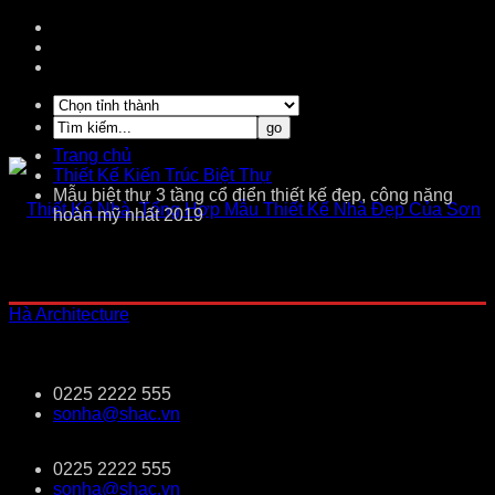
Trang chủ
Thiết Kế Kiến Trúc Biệt Thự
Mẫu biệt thự 3 tầng cổ điển thiết kế đẹp, công năng
hoàn mỹ nhất 2019
0225 2222 555
sonha@shac.vn
0225 2222 555
sonha@shac.vn