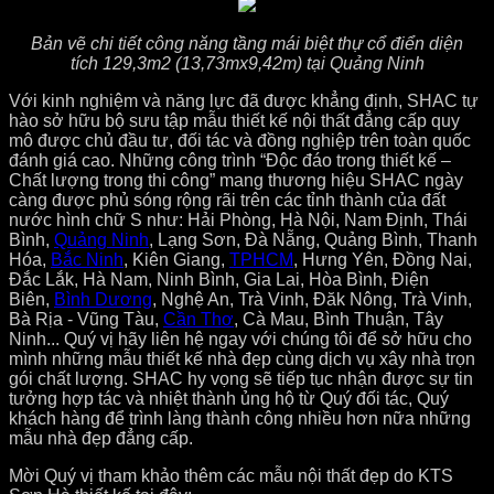
Bản vẽ chi tiết công năng tầng mái biệt thự cổ điển diện
tích 129,3m2 (13,73mx9,42m) tại Quảng Ninh
Với kinh nghiệm và năng lực đã được khẳng định, SHAC tự
hào sở hữu bộ sưu tập mẫu thiết kế nội thất đẳng cấp quy
mô được chủ đầu tư, đối tác và đồng nghiệp trên toàn quốc
đánh giá cao. Những công trình “Độc đáo trong thiết kế –
Chất lượng trong thi công” mang thương hiệu SHAC ngày
càng được phủ sóng rộng rãi trên các tỉnh thành của đất
nước hình chữ S như: Hải Phòng, Hà Nội, Nam Định, Thái
Bình,
Quảng Ninh
, Lạng Sơn, Đà Nẵng, Quảng Bình, Thanh
Hóa,
Bắc Ninh
, Kiên Giang,
TPHCM
, Hưng Yên, Đồng Nai,
Đắc Lắk, Hà Nam, Ninh Bình, Gia Lai, Hòa Bình, Điện
Biên,
Bình Dương
, Nghệ An, Trà Vinh, Đăk Nông, Trà Vinh,
Bà Rịa - Vũng Tàu,
Cần Thơ
, Cà Mau, Bình Thuận, Tây
Ninh... Quý vị hãy liên hệ ngay với chúng tôi để sở hữu cho
mình những mẫu thiết kế nhà đẹp cùng dịch vụ xây nhà trọn
gói chất lượng. SHAC hy vọng sẽ tiếp tục nhận được sự tin
tưởng hợp tác và nhiệt thành ủng hộ từ Quý đối tác, Quý
khách hàng để trình làng thành công nhiều hơn nữa những
mẫu nhà đẹp đẳng cấp.
Mời Quý vị tham khảo thêm các mẫu nội thất đẹp do KTS