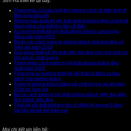
Sơn Hà thiết kế tại đây:
Tham khảo 10 mẫu biệt thự phong cách cổ điển tinh tế
đến từng tiểu tiết
Những mẫu thiết kế nội thất phòng khách đẹp và tinh tế
dành riêng cho biệt thự tân cổ điển
Xu hướng thiết kế nội thất phòng khách sang trọng
đẳng cấp năm 2019
Bỏ túi các cách trang trí phòng khách nhà ống đẹp và
hiện đại năm 2019
Giải pháp thiết kế nội thất hiện đại đẹp cho nhà phố chi
phí giá rẻ, chất lượng
Tham khảo cách trang trí nội thất phòng khách đẹp
nhất năm 2019
Tổng hợp xu hướng thiết kế nội thất cổ điển xa hoa
dành cho phòng khách
Trang trí phòng khách bằng gỗ chất lượng giá tốt năm
2018 tại Sơn Hà
Bỏ túi cách trang trí nội thất phòng khách hiện đại diện
tích 16m2 siêu đẹp
Thiết kế nội thất biệt thự tân cổ điển ấn tượng 3 tầng
vật liệu gỗ bề thế hiện nay
Mọi chi tiết xin liên hệ: