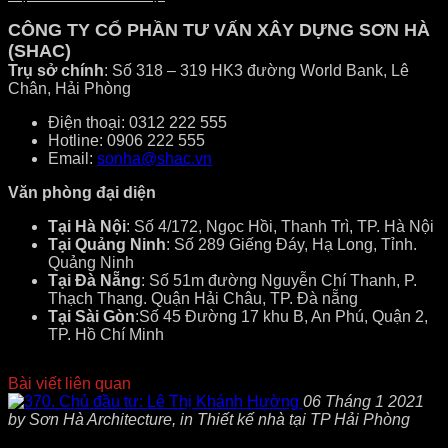
CÔNG TY CỔ PHẦN TƯ VẤN XÂY DỰNG SƠN HÀ
(SHAC)
Trụ sở chính
: Số 318 – 319 HK3 đường World Bank, Lê
Chân, Hải Phòng
Điện thoại: 0312 222 555
Hotline: 0906 222 555
Email:
sonha@shac.vn
Văn phòng đại diện
Tại Hà Nội
: Số 4/172, Ngọc Hồi, Thanh Trì, TP. Hà Nội
Tại Quảng Ninh
: Số 289 Giếng Đáy, Hạ Long, Tỉnh.
Quảng Ninh
Tại Đà Nẵng
: Số 51m đường Nguyễn Chí Thanh, P.
Thạch Thang. Quận Hải Châu, TP. Đà nẵng
Tại Sài Gòn
:Số 45 Đường 17 khu B, An Phú, Quận 2,
TP. Hồ Chí Minh
Bài viết liên quan
06 Tháng 1 2021
by Sơn Hà Architecture, in Thiết kế nhà tại TP Hải Phòng