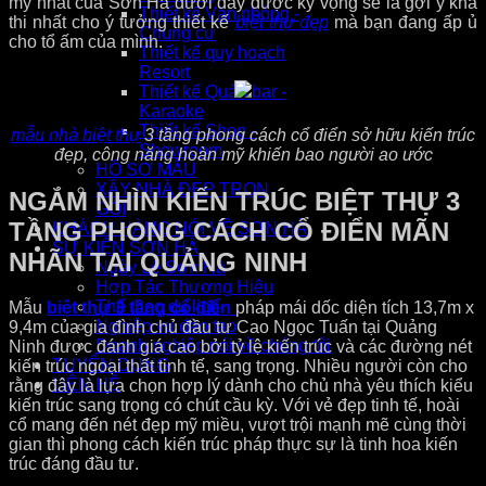
mỹ nhất của Sơn Hà dưới đây được kỳ vọng sẽ là gợi ý khả
Thiết kế Văn phòng -
thi nhất cho ý tưởng thiết kế
biệt thự đẹp
mà bạn đang ấp ủ
Chung cư
cho tổ ấm của mình.
Thiết kế quy hoạch
Resort
Thiết kế Quán bar -
Karaoke
Thiết kế Shop -
mẫu nhà biệt thự
3 tầng phong cách cổ điển sở hữu kiến trúc
Showroom
đẹp, công năng hoàn mỹ khiến bao người ao ước
HỒ SƠ MẪU
XÂY NHÀ ĐẸP TRỌN
NGẮM NHÌN KIẾN TRÚC BIỆT THỰ 3
GÓI
TẦNG PHONG CÁCH CỔ ĐIỂN MÃN
KHÁCH HÀNG NÓI VỀ SƠN HÀ
SỰ KIỆN SƠN HÀ
NHÃN TẠI QUẢNG NINH
Ngày Lễ Sơn Hà
Hợp Tác Thương Hiệu
Thể thao du lịch
Mẫu
biệt thự 3 tầng cổ điển
pháp mái dốc diện tích 13,7m x
Nghiệp vụ đào tạo
9,4m của gia đình chủ đầu tư Cao Ngọc Tuấn tại Quảng
Doanh nghiệp nói về chúng tôi
Ninh được đánh giá cao bởi tỷ lệ kiến trúc và các đường nét
TUYỂN DỤNG
kiến trúc ngoại thất tinh tế, sang trọng. Nhiều người còn cho
LIÊN HỆ
rằng đây là lựa chọn hợp lý dành cho chủ nhà yêu thích kiểu
kiến trúc sang trọng có chút cầu kỳ. Với vẻ đẹp tinh tế, hoài
cổ mang đến nét đẹp mỹ miều, vượt trội mạnh mẽ cùng thời
gian thì phong cách kiến trúc pháp thực sự là tinh hoa kiến
trúc đáng đầu tư.