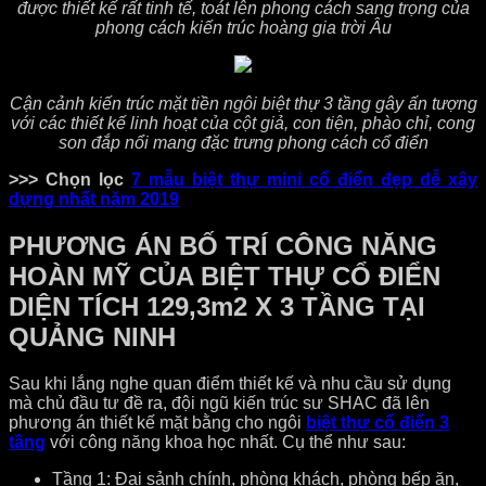
được thiết kế rất tinh tế, toát lên phong cách sang trọng của
phong cách kiến trúc hoàng gia trời Âu
Cận cảnh kiến trúc mặt tiền ngôi biệt thự 3 tầng gây ấn tượng
với các thiết kế linh hoạt của cột giả, con tiện, phào chỉ, cong
son đắp nổi mang đặc trưng phong cách cổ điển
>>> Chọn lọc
7 mẫu biệt thự mini cổ điển đẹp dễ xây
dựng nhất năm 2019
PHƯƠNG ÁN BỐ TRÍ CÔNG NĂNG
HOÀN MỸ CỦA BIỆT THỰ CỔ ĐIỂN
DIỆN TÍCH 129,3m2 X 3 TẦNG TẠI
QUẢNG NINH
Sau khi lắng nghe quan điểm thiết kế và nhu cầu sử dụng
mà chủ đầu tư đề ra, đội ngũ kiến trúc sư SHAC đã lên
phương án thiết kế mặt bằng cho ngôi
biệt thự cổ điển 3
tầng
với công năng khoa học nhất. Cụ thể như sau:
Tầng 1: Đại sảnh chính, phòng khách, phòng bếp ăn,