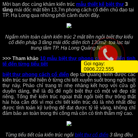
Mời bạn đọc cùng khám kiến trúc
mẫu thiết kế biệt thự
3
tầng
mái dốc mặt tiền 13,7m phong cách cổ điển chủ đạo tại
TP. Hạ Long qua những phối cảnh dưới đây.
Ngắm nhìn toàn cảnh kiến trúc 2 mặt tiền ngôi biệt thự kiểu
cổ điển pháp 3 tầng mái dốc diện tích 130m2 tọa lạc tại
trung tâm TP. Hạ Long Quảng Ninh
>>> Tham khảo
10 mẫu biệt thự phong cách cổ điển tinh
Gọi ngay:
tế đến từng tiểu tiết
0906.222.555
biệt thự phong cách cổ điển
đẹp tại Quảng Ninh được các
kiến trúc sư thể hiện ở từng chi tiết xuyên suốt trong ngôi biệt
thự này. Phào chỉ trang trí nhẹ nhàng kết hợp với cửa gỗ
duyên dáng, thế là đủ để ngôi biệt thự có một vẻ đẹp rất
riêng. Tổng thể kiến trúc ngoại thất ngôi biệt thự trông thật
hài hòa cân đối vì mọi chi tiết kiến trúc dù là nhỏ nhất đều
được tính toán kỹ lưỡng để đạt được tỷ lệ vàng, không chỉ
đảm bảo an toàn trong thi công mà còn có tính thẩm mỹ cao.
Từng tiểu tiết của kiến trúc ngôi
biệt thự cổ điển
3 tầng đều