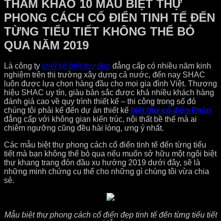
THAM KHẢO 10 MẪU BIỆT THỰ
PHONG CÁCH CỔ ĐIỂN TINH TẾ ĐẾN
TỪNG TIỂU TIẾT KHÔNG THỂ BỎ
QUA NĂM 2019
Là công ty
thiết kế biệt thự đẹp
đẳng cấp có nhiều năm kinh
nghiệm trên thị trường xây dựng cả nước, đến nay SHAC
luôn được lựa chọn hàng đầu cho mọi gia đình Việt. Thương
hiệu SHAC uy tín, giàu bản sắc được khá nhiều khách hàng
đánh giá cao về quy trình thiết kế – thi công trong số đó
chúng tôi phải kể đến dự án thiết kế
biệt thự cổ
điển Pháp
đẳng cấp với không gian kiến trúc, nội thất bề thế mà ai
chiêm ngưỡng cũng đều hài lòng, ưng ý nhất.
Các mẫu biệt thự phong cách cổ điển tinh tế đến từng tiểu
tiết mà bạn không thể bỏ qua nếu muốn sở hữu một ngôi biệt
thự khang trang đón đầu xu hướng 2019 dưới đây, sẽ là
những minh chứng cụ thể cho những gì chúng tôi vừa chia
sẻ.
Mẫu biệt thự phong cách cổ điển đẹp tinh tế đến từng tiểu tiết