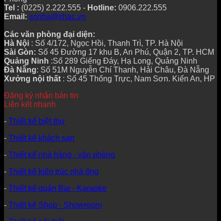
Tel :
(0225) 2.222.555 -
Hotline:
0906.222.555
Email:
sonha@shac.vn
Các văn phòng đại diện:
Hà Nội
: Số 4/172, Ngọc Hồi, Thanh Trì, TP. Hà Nội
Sài Gòn:
Số 45 Đường 17 khu B, An Phú, Quận 2, TP. HCM
Quảng Ninh
:Số 289 Giếng Đáy, Hạ Long, Quảng Ninh
Đà Nẵng
: Số 51M Nguyễn Chí Thanh, Hải Châu, Đà Nẵng
Xưởng nội thất
: Số 45 Thống Trực, Nam Sơn. Kiến An, HP
Đăng ký nhận bản tin
Liên kết nhanh
-
Thiết kế biệt thự
-
Thiết kế khách sạn
-
Thiết kế nhà hàng - văn phòng
-
Thiết kế kiến trúc nhà ống
-
Thiết kế quán Bar - Karaoke
-
Thiết kế Shop - Showroom