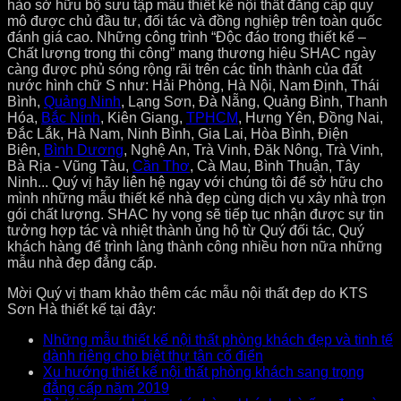
hào sở hữu bộ sưu tập mẫu thiết kế nội thất đẳng cấp quy
mô được chủ đầu tư, đối tác và đồng nghiệp trên toàn quốc
đánh giá cao. Những công trình “Độc đáo trong thiết kế –
Chất lượng trong thi công” mang thương hiệu SHAC ngày
càng được phủ sóng rộng rãi trên các tỉnh thành của đất
nước hình chữ S như: Hải Phòng, Hà Nội, Nam Định, Thái
Bình,
Quảng Ninh
, Lạng Sơn, Đà Nẵng, Quảng Bình, Thanh
Hóa,
Bắc Ninh
, Kiên Giang,
TPHCM
, Hưng Yên, Đồng Nai,
Đắc Lắk, Hà Nam, Ninh Bình, Gia Lai, Hòa Bình, Điện
Biên,
Bình Dương
, Nghệ An, Trà Vinh, Đăk Nông, Trà Vinh,
Bà Rịa - Vũng Tàu,
Cần Thơ
, Cà Mau, Bình Thuận, Tây
Ninh... Quý vị hãy liên hệ ngay với chúng tôi để sở hữu cho
mình những mẫu thiết kế nhà đẹp cùng dịch vụ xây nhà trọn
gói chất lượng. SHAC hy vọng sẽ tiếp tục nhận được sự tin
tưởng hợp tác và nhiệt thành ủng hộ từ Quý đối tác, Quý
khách hàng để trình làng thành công nhiều hơn nữa những
mẫu nhà đẹp đẳng cấp.
Mời Quý vị tham khảo thêm các mẫu nội thất đẹp do KTS
Sơn Hà thiết kế tại đây:
Những mẫu thiết kế nội thất phòng khách đẹp và tinh tế
dành riêng cho biệt thự tân cổ điển
Xu hướng thiết kế nội thất phòng khách sang trọng
đẳng cấp năm 2019