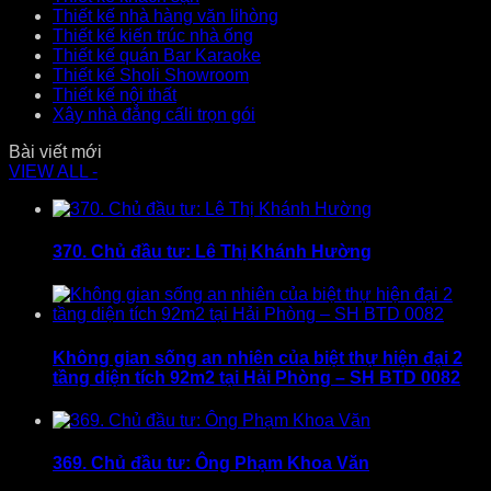
Thiết kế nhà hàng văn lihòng
Thiết kế kiến trúc nhà ống
Thiết kế quán Bar Karaoke
Thiết kế Sholi Showroom
Thiết kế nội thất
Xây nhà đẳng cấli trọn gói
Bài viết mới
VIEW ALL -
370. Chủ đầu tư: Lê Thị Khánh Hường
Không gian sống an nhiên của biệt thự hiện đại 2
tầng diện tích 92m2 tại Hải Phòng – SH BTD 0082
369. Chủ đầu tư: Ông Phạm Khoa Văn