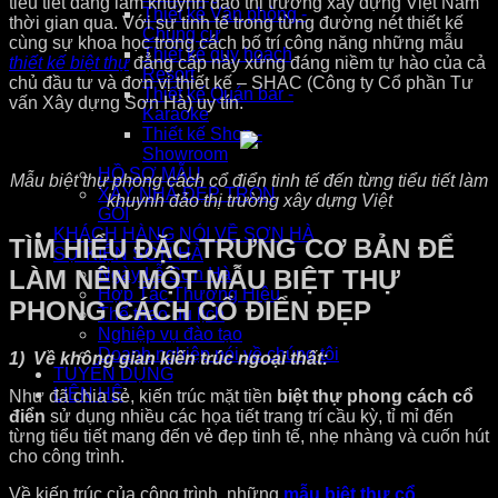
tiểu tiết đang làm khuynh đảo thị trường xây dựng Việt Nam
Thiết kế Văn phòng -
thời gian qua. Với sự tinh tế trong từng đường nét thiết kế
Chung cư
cùng sự khoa học trong cách bố trí công năng những mẫu
Thiết kế quy hoạch
thiết kế biệt thự
đẳng cấp này xứng đáng niềm tự hào của cả
Resort
chủ đầu tư và đơn vị thiết kế – SHAC (Công ty Cổ phần Tư
Thiết kế Quán bar -
vấn Xây dựng Sơn Hà) uy tín.
Karaoke
Thiết kế Shop -
Showroom
HỒ SƠ MẪU
Mẫu biệt thự phong cách cổ điển tinh tế đến từng tiểu tiết làm
XÂY NHÀ ĐẸP TRỌN
khuynh đảo thị trường xây dựng Việt
GÓI
KHÁCH HÀNG NÓI VỀ SƠN HÀ
TÌM HIỂU ĐẶC TRƯNG CƠ BẢN ĐỂ
SỰ KIỆN SƠN HÀ
LÀM NÊN MỘT MẪU BIỆT THỰ
Ngày Lễ Sơn Hà
Hợp Tác Thương Hiệu
PHONG CÁCH CỔ ĐIỂN ĐẸP
Thể thao du lịch
Nghiệp vụ đào tạo
Doanh nghiệp nói về chúng tôi
1) Về không gian kiến trúc ngoại thất:
TUYỂN DỤNG
LIÊN HỆ
Như đã chia sẻ, kiến trúc mặt tiền
biệt thự phong cách cổ
điển
sử dụng nhiều các họa tiết trang trí cầu kỳ, tỉ mỉ đến
từng tiểu tiết mang đến vẻ đẹp tinh tế, nhẹ nhàng và cuốn hút
cho công trình.
Về kiến trúc của công trình, những
mẫu biệt thự cổ