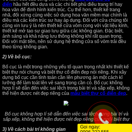
điển
hầu hết đều dựa và các chi tiết phù điêu trang trí hay
hoa văn để định hình kiến trúc. Cụ thể hơn, thiết kế trang
nhã, đối xứng cùng việc sử dụng hoa văn mềm mại chính là
điều mà các kiến trúc sư hay áp dụng. Đối với cửa chúng tôi
cũng xin lưu ý là nên thiết kế cửa vòm cong với vật liệu kính,
thiết kế mở tạo sự giao lưu giữa các không gian. Đặc biệt,
ánh sáng và khả năng lưu thông không khí rất quan trọng.
Đối với mặt tiền, nên sử dụng hệ thống cửa sổ vòm trải đều
theo từng không gian.
2) Về bố cục:
Bố cục là một trong những yếu tố quan trọng nhất khi thiết kế
biệt thự nói chung và biệt thự cổ điển đẹp nói riêng. Khi xây
dựng bố cục cần tính toán cần lên phương án một cách kĩ
lưỡng để làm toát lên vẻ sang trọng cần có. Bố cục không
hợp lí sẽ dẫn đến việc sai lệch trong bài trí và sắp xếp, không
thể hiện được nét đẹp riêng của
mẫu biệt thự cổ điển đẹp
.
Bố cục không hợp lí sẽ dẫn đến việc sai lệch trong bài trí và
sắp xếp, không thể hiện được nét đẹp riêng của ngôi biệt thự
Gọi ngay:
3) Về cách bài trí không gian