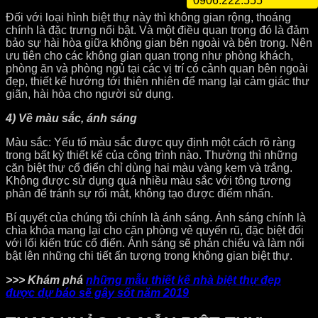
0906.222.555
Đối với loại hình biệt thự này thì không gian rộng, thoáng
chính là đặc trưng nổi bật. Và một điều quan trọng đó là đảm
bảo sự hài hòa giữa không gian bên ngoài và bên trong. Nên
ưu tiên cho các không gian quan trọng như phòng khách,
phòng ăn và phòng ngủ tại các vị trí có cảnh quan bên ngoài
đẹp, thiết kế hướng tới thiên nhiên để mang lại cảm giác thư
giãn, hài hòa cho người sử dụng.
4) Về màu sắc, ánh sáng
Màu sắc: Yếu tố màu sắc được quy định một cách rõ ràng
trong bất kỳ thiết kế của công trình nào. Thường thì những
căn biệt thự cổ điển chỉ dùng hai màu vàng kem và trắng.
Không được sử dụng quá nhiều màu sắc với tông tương
phản để tránh sự rối mắt, không tạo được điểm nhấn.
Bí quyết của chúng tôi chính là ánh sáng. Ánh sáng chính là
chìa khóa mang lại cho căn phòng vẻ quyến rũ, đặc biệt đối
với lối kiến trúc cổ điển. Ánh sáng sẽ phản chiếu và làm nổi
bật lên những chi tiết ấn tượng trong không gian biệt thự.
>>> Khám phá
những mẫu thiết kế nhà biệt thự đẹp
được dự báo sẽ gây sốt năm 2019