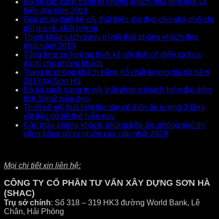
Bỏ túi các cách trang trí phòng khách nhà ống đẹp và
hiện đại năm 2019
Giải pháp thiết kế nội thất hiện đại đẹp cho nhà phố chi
phí giá rẻ, chất lượng
Tham khảo cách trang trí nội thất phòng khách đẹp
nhất năm 2019
Tổng hợp xu hướng thiết kế nội thất cổ điển xa hoa
dành cho phòng khách
Trang trí phòng khách bằng gỗ chất lượng giá tốt năm
2018 tại Sơn Hà
Bỏ túi cách trang trí nội thất phòng khách hiện đại diện
tích 16m2 siêu đẹp
Thiết kế nội thất biệt thự tân cổ điển ấn tượng 3 tầng
vật liệu gỗ bề thế hiện nay
Các mẫu phòng khách, phòng bếp ăn, phòng ngủ thi
công bằng gỗ tự nhiên cao cấp nhất 2018
Mọi chi tiết xin liên hệ:
CÔNG TY CỔ PHẦN TƯ VẤN XÂY DỰNG SƠN HÀ
(SHAC)
Trụ sở chính
: Số 318 – 319 HK3 đường World Bank, Lê
Chân, Hải Phòng