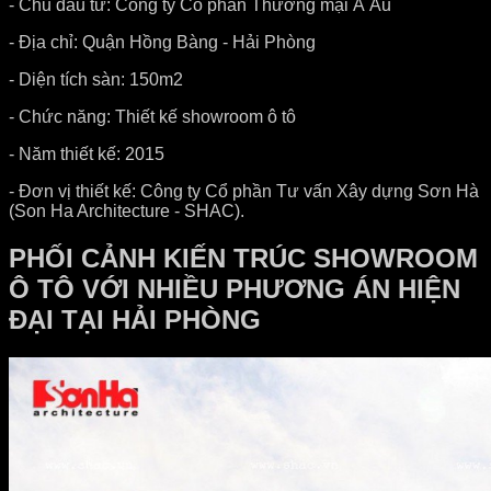
- Chủ đầu tư: Công ty Cổ phần Thương mại Á Âu
- Địa chỉ: Quận Hồng Bàng - Hải Phòng
- Diện tích sàn: 150m2
- Chức năng: Thiết kế showroom ô tô
- Năm thiết kế: 2015
- Đơn vị thiết kế: Công ty Cổ phần Tư vấn Xây dựng Sơn Hà
(Son Ha Architecture - SHAC).
PHỐI CẢNH KIẾN TRÚC SHOWROOM
Ô TÔ VỚI NHIỀU PHƯƠNG ÁN HIỆN
ĐẠI TẠI HẢI PHÒNG