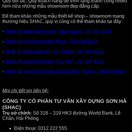
Quý đối tác, Quý khách hàng để trình làng thành công nhiều
hơn nữa những mẫu showroom đẹp đẳng cấp.
Để tham khảo những mẫu thiết kế shop – showroom mang
thương hiệu SHAC, quý vị cũng có thể tham khảo tại đây:
-
Thiết kế salon làm móng - Nail salon - SH SR 0014
-
Thiết kế showroom điện thoại - SH SR 0013
-
Thiết kế shop giầy tại Hải Phòng - SH SR 0012
-
Thiết kế shop thời trang Thu Anh - SH SR 0011
-
Thiết kế shop thời trang nam tại Hải Phòng - SH SR 0010
Mọi chi tiết xin liên hệ:
CÔNG TY CỔ PHẦN TƯ VẤN XÂY DỰNG SƠN HÀ
(SHAC)
Trụ sở chính
: Số 318 – 319 HK3 đường World Bank, Lê
Chân, Hải Phòng
Điện thoại: 0312 222 555