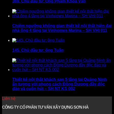
369. Chủ đầu tư: Ông Phạm Khoa Văn
Chiêm ngưỡng không gian thiết kế nội thất hiện đại
nhà ống 4 tầng tại Vinhomes Marina – SH VHI 011
145. Chủ đầu tư: ông Tuấn
Thiết kế nội thất khách sạn 5 tầng tại Quảng Ninh
ấn tượng với phong cách Đông Dương đầy độc
đáo và cuốn hút – SH NT KS 002
Liên hệ
CÔNG TY CỔ PHẦN TƯ VẤN XÂY DỰNG SƠN HÀ