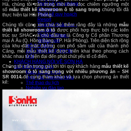
Thiết kế Văn phòng -
Hà, chúng tôi trân trọng mời bạn đọc chiêm ngưỡng một
Chung cư
số
mẫu thiết kế showroom ô tô sang trọng
chúng tôi đã
Thiết kế quy hoạch
thực hiện tại Hải Phòng.
Resort
C
húng tôi cũng xin chia sẻ thêm rằng đây là những
mẫu
Thiết kế Quán bar -
thiết kế showroom ô tô
được phối hợp thực bởi các kiến
Karaoke
trúc sư SHAC và chủ đầu tư là Công ty Cổ phần Thương
Thiết kế Shop -
mại Á Âu (Q. Hồng Bàng, TP. Hải Phòng). Trên diện tích rộng
Showroom
của khu đất mặt đường con phố sầm uất của thành phố
HỒ SƠ MẪU
Cảng, mỗi mẫu thiết kế được triển khai theo phong cách
XÂY NHÀ ĐẸP TRỌN
khác nhau từ hiện đại đến phát chút yếu tố cổ điển.
GÓI
KHÁCH HÀNG NÓI VỀ SƠN HÀ
Chúng tôi trân trọng gửi tới tới quý khách hàng
mẫu thiết kế
SỰ KIỆN SƠN HÀ
showroom ô tô sang trọng với nhiều phương án – SH
Ngày Lễ Sơn Hà
SR 0014
để cùng tham khảo và lựa chọn phương án thiết
Hợp Tác Thương Hiệu
kế:
Thể thao du lịch
Nghiệp vụ đào tạo
Doanh nghiệp nói về chúng tôi
TUYỂN DỤNG
LIÊN HỆ