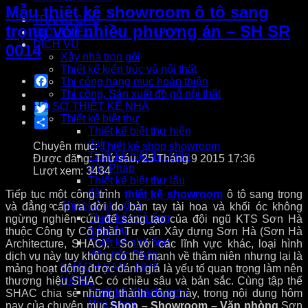
Mẫu thiết kế showroom ô tô sang
TRANG CHỦ
trọng với nhiều phương án – SH SR
GIỚI THIỆU
DỊCH VỤ
0014
Xây nhà trọn gói
Thiết kế kiến trúc và nội thất
Facebook
Thi công hạng mục hoàn thiện
Thi công, Sản xuất đồ gỗ nội thất
HỒ SƠ THIẾT KẾ NHÀ
Twitter
Thiết kế biệt thự
Share
Thiết kế biệt thự hiện
đại
Chuyên mục:
Thiết kế shop showroom
Thiết kế biệt thự kiến
Được đăng: Thứ sáu, 25 Tháng 9 2015 17:36
trúc Pháp
Lượt xem: 3434
Thiết kế biệt thự lâu
đài
Tiếp tục một công trình
thiết kế showroom
ô tô sang trọng
Thiết kế nhà ống
và đẳng cấp ra đời do bàn tay tài hoa và khối óc không
Thiết kế nhà ống
ngừng nghiên cứu để sáng tạo của đội ngũ KTS Sơn Hà
hiện đại
thuộc Công ty Cổ phần Tư vấn Xây dựng Sơn Hà (Sơn Hà
Thiết kế nhà ống
Architecture, SHAC). So với các lĩnh vực khác, loại hình
kiến trúc Pháp
dịch vụ này tuy không có thế mạnh về thâm niên nhưng lại là
KHÁCH SẠN - NHÀ
mảng hoạt động được đánh giá là yếu tố quan trọng làm nên
HÀNG
thương hiệu SHAC có chiều sâu và bản sắc. Cùng tập thể
Thiết kế Khách sạn -
SHAC chia sẻ những thành công này, trong nội dung hôm
Nhà hàng
nay của chuyên mục
Shop – Showroom – Văn phòng
Sơn