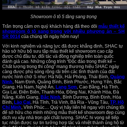
Showroom ô tô 5 tầng sang trọng
Trân trọng cảm ơn quý khách hàng đã theo dõi
mẫu thiết kế
showroom ô tô sang trọng với nhiều phương án – SH
SR 0014
của chúng tôi ngày hôm nay!
Với kinh nghiệm và năng lực đã được khẳng định, SHAC tự
hào sở hữu bộ sưu tập mẫu thiết kế showroom cao cấp
được chủ đầu tư, đối tác và đồng nghiệp trên toàn quốc
đánh giá cao. Những công trình “Độc đáo trong thiết kế –
Chất lượng trong thi công” mang thương hiệu SHAC ngày
càng được phủ sóng rộng rãi trên các tỉnh thành của đất
nước hình chữ S như: Hà Nội, Hải Phòng, Thái Bình,
Quảng
Ninh
, Nam Định, Quảng Bình, Bình Phước, Hưng Yên, Bắc
Giang, Hà Nam, Nghệ An,
Lạng Sơn
, Cao Bằng, Hà Tĩnh,
Gia Lai, Điện Biên, Thanh Hóa, Đồng Nai, Khánh Hòa, Đà
Nẵng, Kiên Giang,
Bắc Ninh
, Bình Dương, Bình Định, Hòa
Bình,
Lào Cai
, Hà Tĩnh, Trà Vinh, Bà Rịa - Vũng Tàu,
TP. Hồ
Chí Minh
, Vĩnh Phúc… Quý vị hãy liên hệ ngay với chúng tôi
để sở hữu cho mình những mẫu thiết kế showroom đẹp cùng
dịch vụ xây nhà trọn gói chất lượng. SHAC hi vọng sẽ tiếp
tục nhận được sự tin tưởng hợp tác và nhiệt thành ủng hộ từ