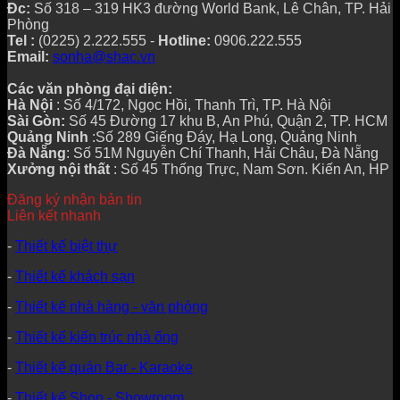
Đc:
Số 318 – 319 HK3 đường World Bank, Lê Chân, TP. Hải
Phòng
Tel :
(0225) 2.222.555 -
Hotline:
0906.222.555
Email:
sonha@shac.vn
Các văn phòng đại diện:
Hà Nội
: Số 4/172, Ngọc Hồi, Thanh Trì, TP. Hà Nội
Sài Gòn:
Số 45 Đường 17 khu B, An Phú, Quận 2, TP. HCM
Quảng Ninh
:Số 289 Giếng Đáy, Hạ Long, Quảng Ninh
Đà Nẵng
: Số 51M Nguyễn Chí Thanh, Hải Châu, Đà Nẵng
Xưởng nội thất
: Số 45 Thống Trực, Nam Sơn. Kiến An, HP
Đăng ký nhận bản tin
Liên kết nhanh
-
Thiết kế biệt thự
-
Thiết kế khách sạn
-
Thiết kế nhà hàng - văn phòng
-
Thiết kế kiến trúc nhà ống
-
Thiết kế quán Bar - Karaoke
-
Thiết kế Shop - Showroom