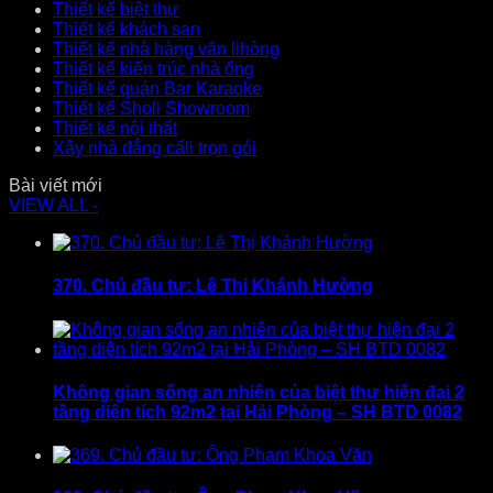
Thiết kế biệt thự
Thiết kế khách sạn
Thiết kế nhà hàng văn lihòng
Thiết kế kiến trúc nhà ống
Thiết kế quán Bar Karaoke
Thiết kế Sholi Showroom
Thiết kế nội thất
Xây nhà đẳng cấli trọn gói
Bài viết mới
VIEW ALL -
370. Chủ đầu tư: Lê Thị Khánh Hường
Không gian sống an nhiên của biệt thự hiện đại 2
tầng diện tích 92m2 tại Hải Phòng – SH BTD 0082