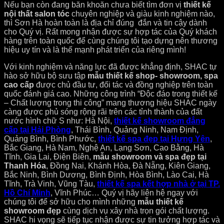
Nếu bạn còn đang băn khoăn chưa biết tìm đơn vị
thiết kế
nội thất salon tóc
chuyên nghiệp và giàu kinh nghiệm nào,
thì Sơn Hà hoàn toàn là địa chỉ đúng đắn và tin cậy dành
cho Quý vị. Rất mong nhận được sự hợp tác của Quý khách
hàng trên toàn quốc để cùng chúng tôi tạo dựng nên thương
hiệu uy tín và là thế mạnh phát triển của riêng mình!
Với kinh nghiệm và năng lực đã được khẳng định, SHAC tự
hào sở hữu bộ sưu tập
mẫu thiết kế shop- showroom, spa
cao cấp
được chủ đầu tư, đối tác và đồng nghiệp trên toàn
quốc đánh giá cao. Những công trình “Độc đáo trong thiết kế
– Chất lượng trong thi công” mang thương hiệu SHAC ngày
càng được phủ sóng rộng rãi trên các tỉnh thành của đất
nước hình chữ S như: Hà Nội,
thiết kế showroom đẳng
cấp tại Hải Phòng
, Thái Bình, Quảng Ninh, Nam Định,
Quảng Bình, Bình Phước,
thiết kế spa đẹp tại Hưng Yên
,
Bắc Giang, Hà Nam, Nghệ An, Lạng Sơn, Cao Bằng, Hà
Tĩnh, Gia Lai, Điện Biên,
mẫu showroom và spa đẹp tại
Thanh Hóa
, Đồng Nai, Khánh Hòa, Đà Nẵng, Kiên Giang,
Bắc Ninh, Bình Dương, Bình Định, Hòa Bình, Lào Cai, Hà
Tĩnh, Trà Vinh, Vũng Tàu,
thiết kế spa kết hợp nhà ở tại TP.
Hồ Chí Minh
, Vĩnh Phúc… Quý vị hãy liên hệ ngay với
chúng tôi để sở hữu cho mình những
mẫu thiết kế
showroom đẹp
cùng dịch vụ xây nhà trọn gói chất lượng.
SHAC hi vọng sẽ tiếp tục nhận được sự tin tưởng hợp tác và