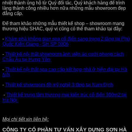
nhiệt thành ủng hộ từ Quý đối tác, Quý khách hàng để trình
làng thành công nhiều hơn nữa những mẫu showroom đẹp
đẳng cấp.
Để tham khảo những mẫu thiết kế shop – showroom mang
thương hiệu SHAC, quý vị cũng có thể tham khảo tại đây:
-
Khám phá không gian spa cổ điển sang trọng 2 tầng tại Phú
Quốc Kiên Giang - SH SP 0006
-
Thiết kế nội thất showroom ảnh viện áo cưới phong cách
Châu Âu tại Hưng Yên
-
Thiết kế nội thất spa cao cấp kết hợp nhà ở hiện đại tại Hà
Nội
-
Thiết kế showroom đồ mỹ nghệ 3 tầng tại Nam Định
-
Thiết kế trung tâm thương mại kiến trúc cổ điển 360m2 tại
Hà Nội
Mọi chi tiết xin liên hệ:
CÔNG TY CỔ PHẦN TƯ VẤN XÂY DỰNG SƠN HÀ