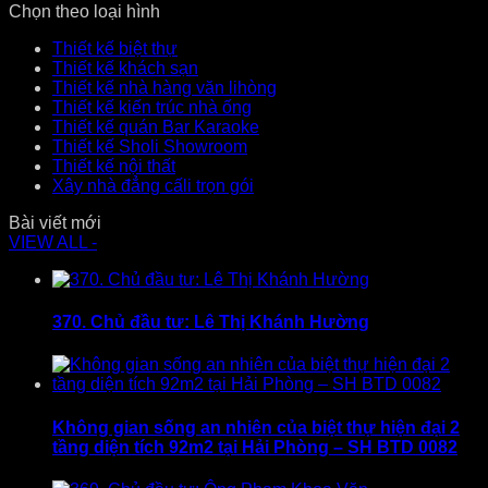
Chọn theo loại hình
Thiết kế biệt thự
Thiết kế khách sạn
Thiết kế nhà hàng văn lihòng
Thiết kế kiến trúc nhà ống
Thiết kế quán Bar Karaoke
Thiết kế Sholi Showroom
Thiết kế nội thất
Xây nhà đẳng cấli trọn gói
Bài viết mới
VIEW ALL -
370. Chủ đầu tư: Lê Thị Khánh Hường
Không gian sống an nhiên của biệt thự hiện đại 2
tầng diện tích 92m2 tại Hải Phòng – SH BTD 0082