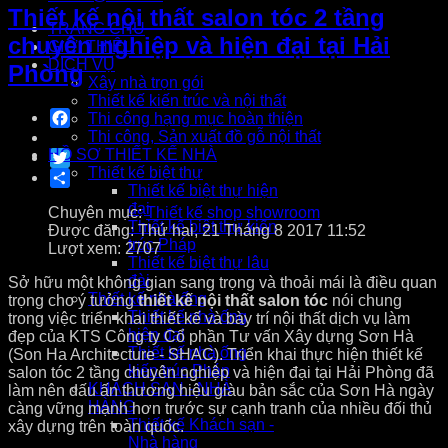
Thiết kế nội thất salon tóc 2 tầng
TRANG CHỦ
chuyên nghiệp và hiện đại tại Hải
GIỚI THIỆU
DỊCH VỤ
Phòng
Xây nhà trọn gói
Thiết kế kiến trúc và nội thất
Facebook
Thi công hạng mục hoàn thiện
Thi công, Sản xuất đồ gỗ nội thất
HỒ SƠ THIẾT KẾ NHÀ
Twitter
Thiết kế biệt thự
Share
Thiết kế biệt thự hiện
đại
Chuyên mục:
Thiết kế shop showroom
Thiết kế biệt thự kiến
Được đăng: Thứ hai, 21 Tháng 8 2017 11:52
trúc Pháp
Lượt xem: 2707
Thiết kế biệt thự lâu
đài
Sở hữu một không gian sang trọng và thoải mái là điều quan
Thiết kế nhà ống
trọng cho ý tưởng
thiết kế nội thất salon tóc
nói chung
Thiết kế nhà ống
trong việc triển khai thiết kế và bày trí nội thất dịch vụ làm
hiện đại
đẹp của KTS Công ty Cổ phần Tư vấn Xây dựng Sơn Hà
Thiết kế nhà ống
(Son Ha Architecture - SHAC). Triển khai thực hiện thiết kế
kiến trúc Pháp
salon tóc 2 tầng chuyên nghiệp và hiện đại tại Hải Phòng đã
KHÁCH SẠN - NHÀ
làm nên dấu ấn thương hiệu giàu bản sắc của Sơn Hà ngày
HÀNG
càng vững mạnh hơn trước sự cạnh tranh của nhiều đối thủ
Thiết kế Khách sạn -
xây dựng trên toàn quốc.
Nhà hàng