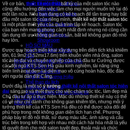
Về cơ bản,
thiết kế nội thất
bất kỳ của một salon tóc nào
Thiết kế Văn phòng -
cũng đều hướng đến việc làm cho mọi người muốn trở lại đó
Chung cư
một lần nữa. Nếu bạn đang có kế hoạch để tân trang hay bắt
Thiết kế quy hoạch
đầu một salon tóc của riêng mình,
thiết kế nội thất salon tóc
Resort
là một phần thiết yếu của quá trình lập kế hoạch. Salon tóc
Thiết kế Quán bar -
của bạn nên mang phong cách nhất định nhưng nó cũng cần
Karaoke
tận dụng tối ưu không gian có sẵn, bất kể không gian đó nhỏ
Thiết kế Shop -
hay lớn.
Showroom
HỒ SƠ MẪU
Được quy hoạch triển khai xây dựng trên diện tích khá khiêm
XÂY NHÀ ĐẸP TRỌN
tốn, 61.9m2 (3.52mx17.6m) trên khuôn viên nhà ống, salon
GÓI
tóc hiện đại và chuyên nghiệp của chủ đầu tư Cường được
KHÁCH HÀNG NÓI VỀ SƠN HÀ
các đội ngũ KTS Sơn Hà giàu kinh nghiệm, tài năng ứng
SỰ KIỆN SƠN HÀ
biến linh hoạt đem lại diện mạo vô cùng hoàn hảo, độc đáo
Ngày Lễ Sơn Hà
với người dân đất Cảng.
Hợp Tác Thương Hiệu
Thể thao du lịch
Dưới đây là một số
ý tưởng
thiết kế nội thất salon tóc hiện
Nghiệp vụ đào tạo
đại
sáng tạo và thiết thực cho việc chăm sóc tóc, làm đẹp mà
Doanh nghiệp nói về chúng tôi
Chủ đầu tư ấp ủ thực hiện. Mặc dù những thiết kế này có thể
TUYỂN DỤNG
có vẻ như chỉ dành cho không gian khiêm tốn, nhưng mỗi ý
LIÊN HỆ
tưởng thiết kế của KTS Sơn Hà đều có thể được sửa đổi để
phù hợp trong một không gian diện tích hạn chế. Phương
pháp bày trí đồ nội thất, sử dụng màu sắc, ánh sáng và cấu
trúc bên trong kết hợp với nhau một cách hài hòa nhất là yếu
tố quyết định cho một salon tuyệt đẹp, thoải mái và chức