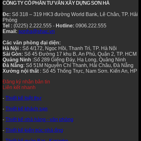
CÔNG TY CỔ PHẦN TƯ VẤN XÂY DỰNG SƠN HÀ
Đc:
Số 318 – 319 HK3 đường World Bank, Lê Chân, TP. Hải
Phòng
Tel :
(0225) 2.222.555 -
Hotline:
0906.222.555
Email:
sonha@shac.vn
Các văn phòng đại diện:
Hà Nội
: Số 4/172, Ngọc Hồi, Thanh Trì, TP. Hà Nội
Sài Gòn:
Số 45 Đường 17 khu B, An Phú, Quận 2, TP. HCM
Quảng Ninh
:Số 289 Giếng Đáy, Hạ Long, Quảng Ninh
Đà Nẵng
: Số 51M Nguyễn Chí Thanh, Hải Châu, Đà Nẵng
Xưởng nội thất
: Số 45 Thống Trực, Nam Sơn. Kiến An, HP
Đăng ký nhận bản tin
Liên kết nhanh
-
Thiết kế biệt thự
-
Thiết kế khách sạn
-
Thiết kế nhà hàng - văn phòng
-
Thiết kế kiến trúc nhà ống
-
Thiết kế quán Bar - Karaoke