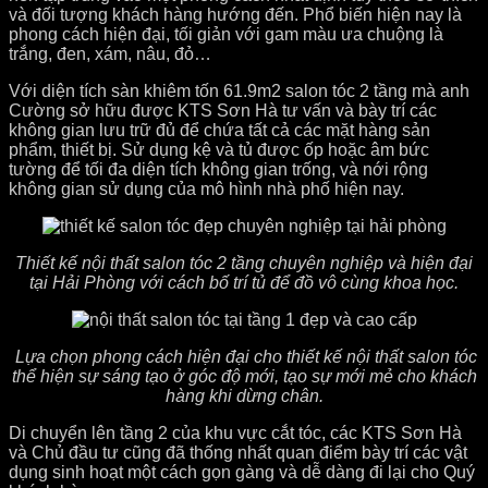
và đối tượng khách hàng hướng đến. Phổ biến hiện nay là
phong cách hiện đại, tối giản với gam màu ưa chuộng là
trắng, đen, xám, nâu, đỏ…
Với diện tích sàn khiêm tốn 61.9m2 salon tóc 2 tầng mà anh
Cường sở hữu được KTS Sơn Hà tư vấn và bày trí các
không gian lưu trữ đủ để chứa tất cả các mặt hàng sản
phẩm, thiết bị. Sử dụng kệ và tủ được ốp hoặc âm bức
tường để tối đa diện tích không gian trống, và nới rộng
không gian sử dụng của mô hình nhà phố hiện nay.
Thiết kế nội thất salon tóc 2 tầng chuyên nghiệp và hiện đại
tại Hải Phòng với cách bố trí tủ để đồ vô cùng khoa học.
Lựa chọn phong cách hiện đại cho thiết kế nội thất salon tóc
thể hiện sự sáng tạo ở góc độ mới, tạo sự mới mẻ cho khách
hàng khi dừng chân.
Di chuyển lên tầng 2 của khu vực cắt tóc, các KTS Sơn Hà
và Chủ đầu tư cũng đã thống nhất quan điểm bày trí các vật
dụng sinh hoạt một cách gọn gàng và dễ dàng đi lại cho Quý