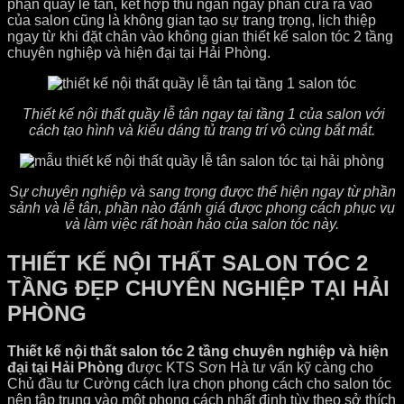
phận quầy lễ tân, kết hợp thu ngân ngay phần cửa ra vào
của salon cũng là không gian tạo sự trang trọng, lịch thiệp
ngay từ khi đặt chân vào không gian thiết kế salon tóc 2 tầng
chuyên nghiệp và hiện đại tại Hải Phòng.
Thiết kế nội thất quầy lễ tân ngay tại tầng 1 của salon với
cách tạo hình và kiểu dáng tủ trang trí vô cùng bắt mắt.
Sự chuyên nghiệp và sang trọng được thể hiện ngay từ phần
sảnh và lễ tân, phần nào đánh giá được phong cách phục vụ
và làm việc rất hoàn hảo của salon tóc này.
THIẾT KẾ NỘI THẤT SALON TÓC 2
TẦNG ĐẸP CHUYÊN NGHIỆP TẠI HẢI
PHÒNG
Thiết kế nội thất salon tóc 2 tầng chuyên nghiệp và hiện
đại tại Hải Phòng
được KTS Sơn Hà tư vấn kỹ càng cho
Chủ đầu tư Cường cách lựa chọn phong cách cho salon tóc
nên tập trung vào một phong cách nhất định tùy theo sở thích