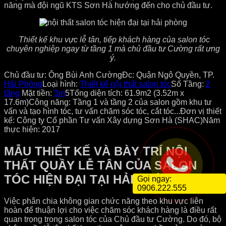
năng mà đội ngũ KTS Sơn Hà hướng đến cho chủ đầu tư.
Thiết kế khu vực lễ tân, tiếp khách hàng của salon tóc
chuyên nghiệp ngay từ tầng 1 mà chủ đầu tư Cường rất ưng
ý.
Chủ đầu tư: Ông Bùi Anh Cường
Đc: Quận Ngô Quyền, TP.
Hải Phòng
Loại hình:
Thiết kế nội thất salon tóc
Số Tầng:
2
tầng
Mặt tiền:
3m
5
Tổng diện tích: 61.9m2 (3.52m x
17.6m)
Công năng: Tầng 1 và tầng 2 của salon gồm khu tư
vấn và tạo hình tóc, tư vấn chăm sóc tóc, cắt tóc...
Đơn vị thiết
kế: Công ty Cổ phần Tư vấn Xây dựng Sơn Hà (SHAC)
Năm
thực hiện: 2017
MẪU THIẾT KẾ VÀ BÀY TRÍ NỘI
THẤT QUẦY LỄ TÂN CỦA SALON
TÓC HIỆN ĐẠI TẠI HẢI PHÒNG
Gọi ngay:
0906.222.555
Việc phân chia không gian chức năng theo khu vực liên
hoàn để thuận lợi cho việc chăm sóc khách hàng là điều rất
quan trọng trong salon tóc của Chủ đầu tư Cường. Do đó, bộ