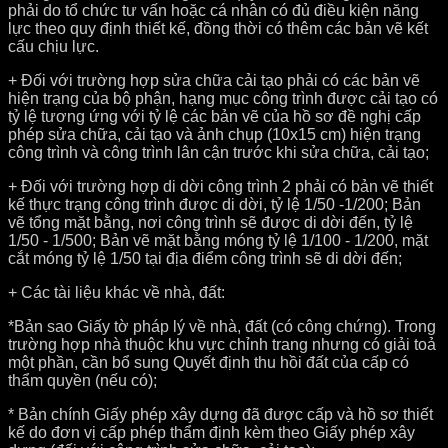
phải do tổ chức tư vấn hoặc cá nhân có đủ điều kiện năng
lực theo quy định thiết kế, đồng thời có thêm các bản vẽ kết
cấu chịu lực.
+ Đối với trường hợp sửa chữa cải tạo phải có các bản vẽ
hiện trạng của bộ phận, hạng mục công trình được cải tạo có
tỷ lệ tư­ơng ứng với tỷ lệ các bản vẽ của hồ sơ đề nghị cấp
phép sửa chữa, cải tạo và ảnh chụp (10x15 cm) hiện trạng
công trình và công trình lân cận trước khi sửa chữa, cải tạo;
+ Đối với trường hợp di dời công trình 2 phải có bản vẽ thiết
kế thực trạng công trình được di dời, tỷ lệ 1/50 -1/200; Bản
vẽ tổng mặt bằng, nơi công trình sẽ được di dời đến, tỷ lệ
1/50 - 1/500; Bản vẽ mặt bằng móng tỷ lệ 1/100 - 1/200, mặt
cắt móng tỷ lệ 1/50 tại địa điểm công trình sẽ di dời đến;
+ Các tài liệu khác về nhà, đất:
*Bản sao Giấy tờ pháp lý về nhà, đất (có công chứng). Trong
trường hợp nhà thuộc khu vực chỉnh trang nhưng có giải toả
một phần, cần bổ sung Quyết định thu hồi đất của cấp có
thẩm quyền (nếu có);
* Bản chính Giấy phép xây dựng đã được cấp và hồ sơ thiết
kế do đơn vị cấp phép thẩm định kèm theo Giấy phép xây