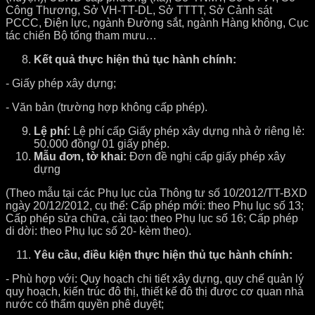
Công Thương, Sở VH-TT-DL, Sở TTTT, Sở Cảnh sát
PCCC, Điện lực, ngành Đường sắt, ngành Hàng không, Cục
tác chiến Bộ tổng tham mưu…
Kết quả thực hiện thủ tục hành chính:
- Giấy phép xây dựng;
- Văn bản (trường hợp không cấp phép).
Lệ phí:
Lệ phí cấp Giấy phép xây dựng nhà ở riêng lẻ:
50.000 đồng/ 01 giấy phép.
Mẫu đơn, tờ khai:
Đơn đề nghị cấp giấy phép xây
dựng
(Theo mẫu tại các Phụ lục của Thông tư số 10/2012/TT-BXD
ngày 20/12/2012, cụ thể: Cấp phép mới: theo Phụ lục số 13;
Cấp phép sửa chữa, cải tạo: theo Phụ lục số 16; Cấp phép
di dời: theo Phụ lục số 20- kèm theo).
Yêu cầu, điều kiện thực hiện thủ tục hành chính:
- Phù hợp với: Quy hoạch chi tiết xây dựng, quy chế quản lý
quy hoạch, kiến trúc đô thị, thiết kế đô thị được cơ quan nhà
nước có thẩm quyền phê duyệt;