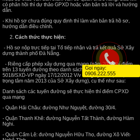
có phản hồi thì dự thảo GPXD hoặc văn bản trả lời và hướng
dẫn.
- Khi hồ sơ chưa đúng quy định thì làm văn bản trả hồ sơ,
hướng dẫn điều chỉnh.
Cách thức thực hiện:
- Hồ sơ nộp trực tiếp tại Tổ tiếp nhận và trả kết quả Sở Xây
dựng thành phố Đà Nẵng.
- Riêng cấp phép xây dựng qua mạng (năm 2013 thí điểm
Gọi ngay:
trên 13 tuyến đường theo danh sách tại Công văn số
0906.222.555
5018/SXD-VP ngày 17/12/2012 V/v đăng ký 3 nhiệm vụ
trọng tâm năm 2013 của Sở Xây dựng), cụ thể như sau:
Danh sách các tuyến đường sẽ thực hiện thí điểm CPXD
qua mạng
- Quận Hải Châu: đường Như Nguyệt, đường 30/4.
- Quận Thanh Khê: đường Nguyễn Tất Thành, đường Hàm
Nghi.
- Quận Cẩm Lệ: đường Nguyễn Hữu Thọ, đường Xô Viết-