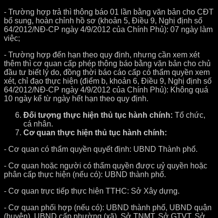
- Trường hợp trả thì thông báo 01 lần bằng văn bản cho CĐT
bổ sung, hoàn chỉnh hồ sơ (khoản 5, Điều 9, Nghị định số
64/2012/NĐ-CP ngày 4/9/2012 của Chính Phủ): 07 ngày làm
việc;
- Trường hợp đến hạn theo quy định, nhưng cần xem xét
thêm thì cơ quan cấp phép thông báo bằng văn bản cho chủ
đầu tư biết lý do, đồng thời báo cáo cấp có thẩm quyền xem
xét, chỉ đạo thực hiện (điểm b, khoản 6, Điều 9, Nghị định số
64/2012/NĐ-CP ngày 4/9/2012 của Chính Phủ): Không quá
10 ngày kể từ ngày hết hạn theo quy định.
Đối tượng thực hiện thủ tục hành chính:
Tổ chức,
cá nhân.
Cơ quan thực hiện thủ tục hành chính:
- Cơ quan có thẩm quyền quyết định: UBND Thành phố.
- Cơ quan hoặc người có thẩm quyền được uỷ quyền hoặc
phân cấp thực hiện (nếu có): UBND thành phố.
- Cơ quan trực tiếp thực hiện TTHC: Sở Xây dựng.
- Cơ quan phối hợp (nếu có): UBND thành phố, UBND quận
(huyện), UBND cấp phường (xã), Sở TNMT, Sở GTVT, Sở