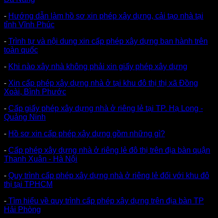
-
Hướng dẫn làm hồ sơ xin phép xây dựng, cải tạo nhà tại
tỉnh Vĩnh Phúc
-
Trình tự và nội dung xin cấp phép xây dựng ban hành trên
toàn quốc
-
Khi nào xây nhà không phải xin giấy phép xây dựng
-
Xin cấp phép xây dựng nhà ở tại khu đô thị thị xã Đồng
Xoài, Bình Phước
-
Cấp giấy phép xây dựng nhà ở riêng lẻ tại TP. Hạ Long -
Quảng Ninh
-
Hồ sơ xin cấp phép xây dựng gồm những gì?
-
Cấp phép xây dựng nhà ở riêng lẻ đô thị trên địa bàn quận
Thanh Xuân - Hà Nội
-
Quy trình cấp phép xây dựng nhà ở riêng lẻ đối với khu đô
thị tại TPHCM
-
Tìm hiểu về quy trình cấp phép xây dựng trên địa bàn TP
Hải Phòng