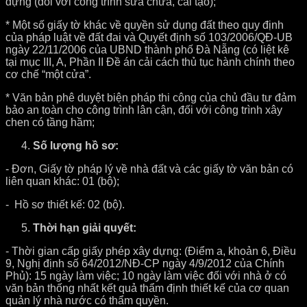
dựng (đối với công trình sửa chữa, cải tạo);
* Một số giấy tờ khác về quyền sử dụng đất theo quy định
của pháp luật về đất đai và Quyết định số 103/2006/QĐ-UB
ngày 22/11/2006 của UBND thành phố Đà Nẵng (có liệt kê
tại mục III, A, Phần II Đề án cải cách thủ tục hành chính theo
cơ chế “một cửa”.
* Văn bản phê duyệt biện pháp thi công của chủ đầu tư đảm
bảo an toàn cho công trình lân cận, đối với công trình xây
chen có tầng hầm;
Số lượng hồ sơ:
- Đơn, Giấy tờ pháp lý về nhà đất và các giấy tờ văn bản có
liên quan khác: 01 (bộ);
- Hồ sơ thiết kế: 02 (bộ).
Thời hạn giải quyết:
- Thời gian cấp giấy phép xây dựng: (Điểm a, khoản 6, Điều
9, Nghị định số 64/2012/NĐ-CP ngày 4/9/2012 của Chính
Phủ): 15 ngày làm việc; 10 ngày làm việc đối với nhà ở có
văn bản thống nhất kết quả thẩm định thiết kế của cơ quan
quản lý nhà nước có thẩm quyền.