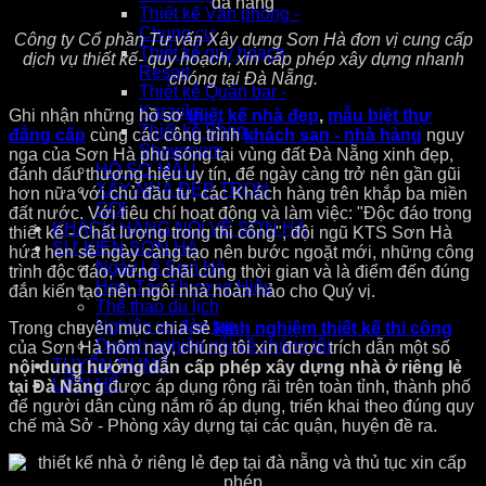
Thiết kế Văn phòng -
Chung cư
Công ty Cổ phần Tư vấn Xây dựng Sơn Hà đơn vị cung cấp
Thiết kế quy hoạch
dịch vụ thiết kế- quy hoạch, xin cấp phép xây dựng nhanh
Resort
chóng tại Đà Nẵng.
Thiết kế Quán bar -
Karaoke
Ghi nhận những hồ sơ
thiết kế nhà đẹp
,
mẫu biệt thự
Thiết kế Shop -
đẳng cấp
cùng các công trình
khách sạn - nhà hàng
nguy
Showroom
nga của Sơn Hà phủ sóng tại vùng đất Đà Nẵng xinh đẹp,
HỒ SƠ MẪU
đánh dấu thương hiệu uy tín, để ngày càng trở nên gần gũi
XÂY NHÀ ĐẸP TRỌN
hơn nữa với chủ đầu tư, các Khách hàng trên khắp ba miền
GÓI
đất nước. Với tiêu chí hoạt động và làm việc: "Độc đáo trong
KHÁCH HÀNG NÓI VỀ SƠN HÀ
thiết kế - Chất lượng trong thi công", đội ngũ KTS Sơn Hà
SỰ KIỆN SƠN HÀ
hứa hẹn sẽ ngày càng tạo nên bước ngoặt mới, những công
Ngày Lễ Sơn Hà
trình độc đáo, vững chãi cùng thời gian và là điểm đến đúng
Hợp Tác Thương Hiệu
đắn kiến tạo nên ngôi nhà hoàn hảo cho Quý vị.
Thể thao du lịch
Nghiệp vụ đào tạo
Trong chuyên mục chia sẻ
kinh nghiệm thiết kế thi công
Doanh nghiệp nói về chúng tôi
của Sơn Hà hôm nay, chúng tôi xin được trích dẫn một số
TUYỂN DỤNG
nội dung hướng dẫn cấp phép xây dựng nhà ở riêng lẻ
LIÊN HỆ
tại Đà Nẵng
được áp dụng rộng rãi trên toàn tỉnh, thành phố
để người dân cùng nắm rõ áp dụng, triển khai theo đúng quy
chế mà Sở - Phòng xây dựng tại các quận, huyện đề ra.