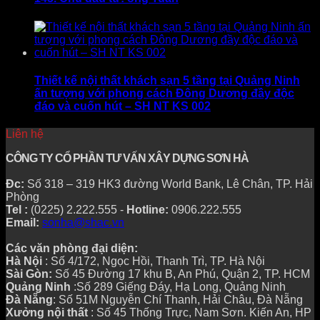
Thiết kế nội thất khách sạn 5 tầng tại Quảng Ninh
ấn tượng với phong cách Đông Dương đầy độc
đáo và cuốn hút – SH NT KS 002
Liên hệ
CÔNG TY CỔ PHẦN TƯ VẤN XÂY DỰNG SƠN HÀ
Đc:
Số 318 – 319 HK3 đường World Bank, Lê Chân, TP. Hải
Phòng
Tel :
(0225) 2.222.555 -
Hotline:
0906.222.555
Email:
sonha@shac.vn
Các văn phòng đại diện:
Hà Nội
: Số 4/172, Ngọc Hồi, Thanh Trì, TP. Hà Nội
Sài Gòn:
Số 45 Đường 17 khu B, An Phú, Quận 2, TP. HCM
Quảng Ninh
:Số 289 Giếng Đáy, Hạ Long, Quảng Ninh
Đà Nẵng
: Số 51M Nguyễn Chí Thanh, Hải Châu, Đà Nẵng
Xưởng nội thất
: Số 45 Thống Trực, Nam Sơn. Kiến An, HP