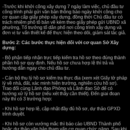
-Trước khi khởi công xây dựng 7 ngày làm việc, chủ đầu tư
công trình phải gửi văn bản thông báo ngày khởi công cho
cơ quan cấp giấy phép xây dựng, đồng thời Chủ đầu tư có
trách nhiệm phô tô bản vẽ kèm theo giấy phép gửi UBND xã
phường, Tổ trưởng tổ dân phố nơi công trình xây dựng và
đơn vị tư vấn thiết kế để thực hiện theo dõi, giám sát tác giả.
Bước 2: Các bước thực hiện đối với cơ quan Sở Xây
dựng:
- Bộ phận tiếp nhận trực tiếp kiểm tra hồ sơ theo đúng thành
phần hồ sơ quy định. Nếu hồ sơ chưa hợp lệ thì trả và
hướng dẫn ngay cho chủ đầu tư.
- Cán bộ thụ lý hồ sơ kiểm tra thực địa (xem xét Giấy tờ pháp
lý về nhà, đất, xác minh hiện trường, nghiên cứu hồ sơ).
Trao đổi cùng Lãnh đạo Phòng và Lãnh đạo Sở để có
hướng xử lý hồ sơ (nếu xét thấy cần thiết). Đến giai đoạn
này thì có 3 trường hợp:
- Khi hồ sơ hợp lệ, cập nhật đầy đủ hồ sơ, dự thảo GPXD
trình duyệt.
- Khi hồ sơ còn vướng mắc thì báo cáo UBND Thành phố
hoặc dự thảo văn bản tham vấn cơ quan chức năng. Sau khi