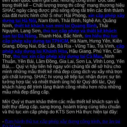
trên toàn quốc đánh giá cao. Những công trình “Độc đáo
trong thiết kế – Chất lượng trong thi công” mang thương hiệu
SHAC ngày càng được phủ sóng rộng rãi trên các tỉnh thành
của đất nước hình chữ S như: Hải Phòng,
xin cấp phép xây
dựng tại Hà Nội
, Nam Định, Thái Bình, Nghệ An, Quảng
Ninh,
thiết kế khách sạn mini tại Quảng Bình
,
Thái
Nguyên, Lạng Sơn,
thủ tục cấp phép và thiết kế khách
sạn tại Đà Nẵng
, Thanh Hóa, Bắc Ninh,
tìm hiểu thủ tục
cấp phép xây dựng tại TPHCM
, Hà Nam, Hưng Yên, Kiên
Giang, Đồng Nai, Đắc Lắk, Bà Rịa - Vũng Tàu, Trà Vinh,
cấp
phép xây dựng tại Khánh Hòa
, Hậu Giang, Phú Yên, Cần
Thơ,
thủ tục xin cấp phép xây dựng tại Cà Mau
,
Ninh
Thuận, Yên Bái, Lâm Đồng, Gia Lai, Sơn La, Vĩnh Long, Yên
Bái,… Quý vị hãy liên hệ ngay với chúng tôi để sở hữu cho
mình những mẫu thiết kế nhà đẹp cùng dịch vụ xây nhà trọn
gói chất lượng. SHAC hi vọng sẽ tiếp tục nhận được sự tin
tưởng hợp tác và nhiệt thành ủng hộ từ Quý đối tác, Quý
khách hàng để trình làng thành công nhiều hơn nữa những
mẫu nhà đẹp đẳng cấp.
Mời Quý vị tham khảo thêm các mẫu thiết kế khách sạn và
biệt thự đẳng cấp, sang trọng, hoành tráng cùng tiêu chuẩn
và thủ tục xin cấp phép do KTS Sơn Hà thực hiện tại đây:
-
Ban hành thủ tục cấp phép xây dựng công trình, dự án tại
Đà Nẵng