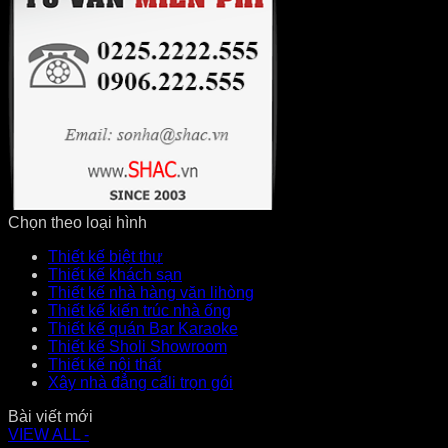
Chọn theo loại hình
Thiết kế biệt thự
Thiết kế khách sạn
Thiết kế nhà hàng văn lihòng
Thiết kế kiến trúc nhà ống
Thiết kế quán Bar Karaoke
Thiết kế Sholi Showroom
Thiết kế nội thất
Xây nhà đẳng cấli trọn gói
Bài viết mới
VIEW ALL -