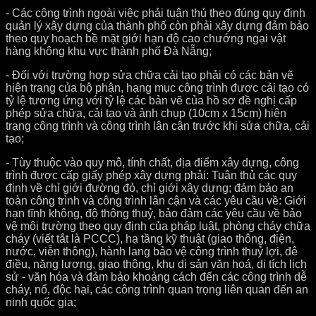
- Các công trình ngoài việc phải tuân thủ theo đúng quy định
quản lý xây dựng của thành phố còn phải xây dựng đảm bảo
theo quy hoạch bề mặt giới hạn độ cao chướng ngại vật
hàng không khu vực thành phố Đà Nẵng;
- Đối với trường hợp sửa chữa cải tạo phải có các bản vẽ
hiện trạng của bộ phận, hạng mục công trình được cải tạo có
tỷ lệ tư­ơng ứng với tỷ lệ các bản vẽ của hồ sơ đề nghị cấp
phép sửa chữa, cải tạo và ảnh chụp (10cm x 15cm) hiện
trạng công trình và công trình lân cận trước khi sửa chữa, cải
tạo;
- Tùy thuộc vào quy mô, tính chất, địa điểm xây dựng, công
trình được cấp giấy phép xây dựng phải: Tuân thủ các quy
định về chỉ giới đường đỏ, chỉ giới xây dựng; đảm bảo an
toàn công trình và công trình lân cận và các yêu cầu về: Giới
hạn tĩnh không, độ thông thuỷ, bảo đảm các yêu cầu về bảo
vệ môi trường theo quy định của pháp luật, phòng cháy chữa
cháy (viết tắt là PCCC), hạ tầng kỹ thuật (giao thông, điện,
nước, viễn thông), hành lang bảo vệ công trình thuỷ lợi, đê
điều, năng lượng, giao thông, khu di sản văn hoá, di tích lịch
sử - văn hóa và đảm bảo khoảng cách đến các công trình dễ
cháy, nổ, độc hại, các công trình quan trọng liên quan đến an
ninh quốc gia;