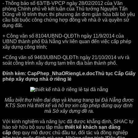
- Thông báo số 63/TB-VPCP ngày 28/02/2012 của Văn
phòng Chính phủ về kết luận của Thủ tướng Nguyễn Tấn
Dũng về lộ trình thực thi phương án đơn giản hóa bãi bỏ yêu
cầu bắt buộc công chứng hợp đồng về nhà ở và quyền sử
dụng đất.
+ Công văn số 8104/UBND-QLĐTh ngày 11/9/2014 của
UBND thành phố Đà Nẵng v/v liên quan đến việc cấp phép
xây dựng công trình;
+Công văn số 9463/UBND-QLĐTh ngày 21/10/2014 v/v rà
soát công trình xây dựng tạm trên địa bàn thành phố.
Đính kèm: CapPhep_NhaORiengLe.docThủ tục Cấp Giấy
phép xây dựng nhà ở riêng lẻ
Mẫu biệt thự hiện đại đẹp và khang trang tại Đà Nẵng được
KTS Sơn Hà thiết kế và hỗ trợ xin cấp phép đúng quy định
mà Sở xây dựng đề ra.
Với kinh nghiệm và năng lực đã được khẳng định, SHAC tự
hào sở hữu bộ sưu tập mẫu
thiết kế khách sạn đẳng
cấp
đẹp quy mô được chủ đầu tư, đối tác và đồng nghiệp