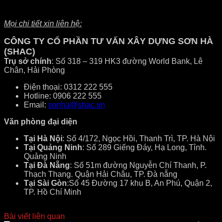
Mọi chi tiết xin liên hệ:
CÔNG TY CỔ PHẦN TƯ VẤN XÂY DỰNG SƠN HÀ
(SHAC)
Trụ sở chính
: Số 318 – 319 HK3 đường World Bank, Lê
Chân, Hải Phòng
Điện thoại: 0312 222 555
Hotline: 0906 222 555
Email:
sonha@shac.vn
Văn phòng đại diện
Tại Hà Nội
: Số 4/172, Ngọc Hồi, Thanh Trì, TP. Hà Nội
Tại Quảng Ninh
: Số 289 Giếng Đáy, Hạ Long, Tỉnh.
Quảng Ninh
Tại Đà Nẵng
: Số 51m đường Nguyễn Chí Thanh, P.
Thạch Thang. Quận Hải Châu, TP. Đà nẵng
Tại Sài Gòn
:Số 45 Đường 17 khu B, An Phú, Quận 2,
TP. Hồ Chí Minh
Bài viết liên quan